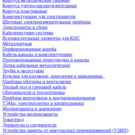
Корпуса металлические сварные
Корпуса учетно-распределительные
Корпуса пластиковые
Комплектующие для электрощитов
Щитовые электроизмерительные приборы
Электрощиты в сборе
Кабеленесущие системы
Вспомогательные элементы для КНС
Металлорукав
Перфорированные короба
Кабель-каналы и комплектующие
Противопожарные перегородки и каналы
Лотки кабельные металлические
Трубы и аксессуары
Изделия для изоляции, крепления и маркировки
Приборы обогрева и вентиляции
Теплый пол и греющий кабель
Обогреватели и теплотехника
Приборы вентиляции и кондиционирования
ТЭНы, электроплитки и кипятильники
Молниезащита и заземление
Устройства молниезащиты
Токоотвод
Держатели и соединители
Устройства защиты от импульсных перенапряжений (УЗИП)