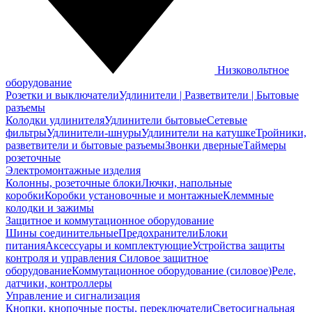
Низковольтное
оборудование
Розетки и выключатели
Удлинители | Разветвители | Бытовые
разъемы
Колодки удлинителя
Удлинители бытовые
Сетевые
фильтры
Удлинители-шнуры
Удлинители на катушке
Тройники,
разветвители и бытовые разъемы
Звонки дверные
Таймеры
розеточные
Электромонтажные изделия
Колонны, розеточные блоки
Лючки, напольные
коробки
Коробки установочные и монтажные
Клеммные
колодки и зажимы
Защитное и коммутационное оборудование
Шины соединительные
Предохранители
Блоки
питания
Аксессуары и комплектующие
Устройства защиты
контроля и управления
Силовое защитное
оборудование
Коммутационное оборудование (силовое)
Реле,
датчики, контроллеры
Управление и сигнализация
Кнопки, кнопочные посты, переключатели
Светосигнальная