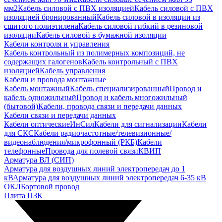
мм2
Кабель силовой с ПВХ изоляцией
Кабель силовой с ПВХ
изоляцией бронированный
Кабель силовой в изоляции из
сшитого полиэтилена
Кабель силовой гибкий в резиновой
изоляции
Кабель силовой в бумажной изоляции
Кабели контроля и управления
Кабель контрольный из полимерных композиций, не
содержащих галогенов
Кабель контрольный с ПВХ
изоляцией
Кабель управления
Кабели и провода монтажные
Кабель монтажный
Кабель специализированный
Провод и
кабель одножильный
Провод и кабель многожильный
(бытовой)
Кабели, провода связи и передачи данных
Кабели связи и передачи данных
Кабели оптические
ИнСил
Кабели для сигнализации
Кабели
для СКС
Кабели радиочастотные/телевизионные/
видеонаблюдения/микрофонный (РКБ)
Кабели
телефонные
Провода для полевой связи
КВИП
Арматура ВЛ (СИП)
Арматура для воздушных линий электропередач до 1
кВ
Арматура для воздушных линий электропередач 6-35 кВ
ОКЛ
Бортовой провод
Плита ПЗК