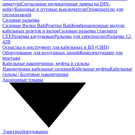
арматура
Сигнальные индикаторные лампы на DIN-
рейку
Концевые и путевые выключатели
Оповещатели для
сигнализаций
Силовые разъемы
Силовые Вилки Bals
Розетки Bals
Комбинационные модули
кабельных розеток и вилок
Силовые разъемы стандарта
CEE
Разъемы каучуковые
Разъемы для электроплит
Разъемы 12-
42В
Оснастка и инструмент для кабельных и ВЛ (СИП)
Оборудование для воздушных линий
Комплектующие для
монтажа
Кабельные наконечники, муфты и гильзы
Наконечники кабельные силовые
Кабельные муфты
Кабельные
гильзы | Болтовые наконечники
Акционные товары
Электрооборудование