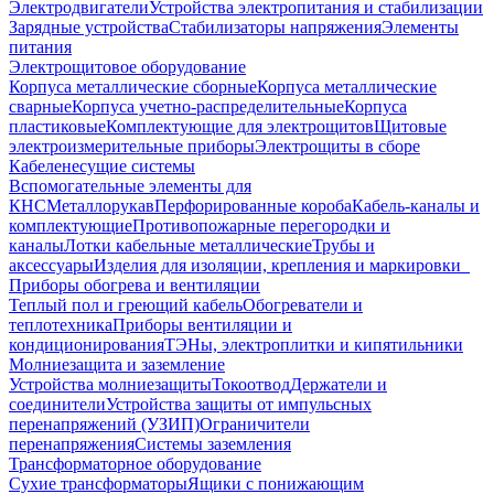
Электродвигатели
Устройства электропитания и стабилизации
Зарядные устройства
Стабилизаторы напряжения
Элементы
питания
Электрощитовое оборудование
Корпуса металлические сборные
Корпуса металлические
сварные
Корпуса учетно-распределительные
Корпуса
пластиковые
Комплектующие для электрощитов
Щитовые
электроизмерительные приборы
Электрощиты в сборе
Кабеленесущие системы
Вспомогательные элементы для
КНС
Металлорукав
Перфорированные короба
Кабель-каналы и
комплектующие
Противопожарные перегородки и
каналы
Лотки кабельные металлические
Трубы и
аксессуары
Изделия для изоляции, крепления и маркировки
Приборы обогрева и вентиляции
Теплый пол и греющий кабель
Обогреватели и
теплотехника
Приборы вентиляции и
кондиционирования
ТЭНы, электроплитки и кипятильники
Молниезащита и заземление
Устройства молниезащиты
Токоотвод
Держатели и
соединители
Устройства защиты от импульсных
перенапряжений (УЗИП)
Ограничители
перенапряжения
Системы заземления
Трансформаторное оборудование
Сухие трансформаторы
Ящики с понижающим