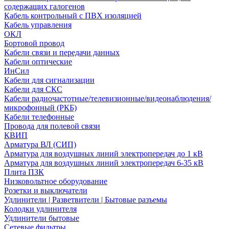
содержащих галогенов
Кабель контрольный с ПВХ изоляцией
Кабель управления
ОКЛ
Бортовой провод
Кабели связи и передачи данных
Кабели оптические
ИнСил
Кабели для сигнализации
Кабели для СКС
Кабели радиочастотные/телевизионные/видеонаблюдения/
микрофонный (РКБ)
Кабели телефонные
Провода для полевой связи
КВИП
Арматура ВЛ (СИП)
Арматура для воздушных линий электропередач до 1 кВ
Арматура для воздушных линий электропередач 6-35 кВ
Плита ПЗК
Низковольтное оборудование
Розетки и выключатели
Удлинители | Разветвители | Бытовые разъемы
Колодки удлинителя
Удлинители бытовые
Сетевые фильтры