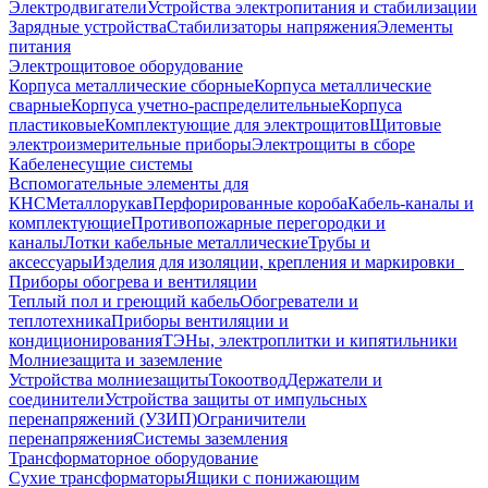
Электродвигатели
Устройства электропитания и стабилизации
Зарядные устройства
Стабилизаторы напряжения
Элементы
питания
Электрощитовое оборудование
Корпуса металлические сборные
Корпуса металлические
сварные
Корпуса учетно-распределительные
Корпуса
пластиковые
Комплектующие для электрощитов
Щитовые
электроизмерительные приборы
Электрощиты в сборе
Кабеленесущие системы
Вспомогательные элементы для
КНС
Металлорукав
Перфорированные короба
Кабель-каналы и
комплектующие
Противопожарные перегородки и
каналы
Лотки кабельные металлические
Трубы и
аксессуары
Изделия для изоляции, крепления и маркировки
Приборы обогрева и вентиляции
Теплый пол и греющий кабель
Обогреватели и
теплотехника
Приборы вентиляции и
кондиционирования
ТЭНы, электроплитки и кипятильники
Молниезащита и заземление
Устройства молниезащиты
Токоотвод
Держатели и
соединители
Устройства защиты от импульсных
перенапряжений (УЗИП)
Ограничители
перенапряжения
Системы заземления
Трансформаторное оборудование
Сухие трансформаторы
Ящики с понижающим