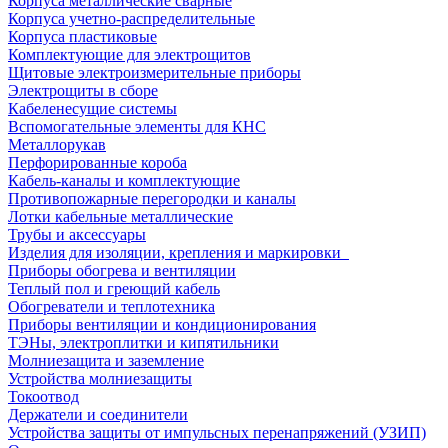
Корпуса металлические сварные
Корпуса учетно-распределительные
Корпуса пластиковые
Комплектующие для электрощитов
Щитовые электроизмерительные приборы
Электрощиты в сборе
Кабеленесущие системы
Вспомогательные элементы для КНС
Металлорукав
Перфорированные короба
Кабель-каналы и комплектующие
Противопожарные перегородки и каналы
Лотки кабельные металлические
Трубы и аксессуары
Изделия для изоляции, крепления и маркировки
Приборы обогрева и вентиляции
Теплый пол и греющий кабель
Обогреватели и теплотехника
Приборы вентиляции и кондиционирования
ТЭНы, электроплитки и кипятильники
Молниезащита и заземление
Устройства молниезащиты
Токоотвод
Держатели и соединители
Устройства защиты от импульсных перенапряжений (УЗИП)