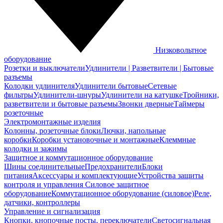
Низковольтное
оборудование
Розетки и выключатели
Удлинители | Разветвители | Бытовые
разъемы
Колодки удлинителя
Удлинители бытовые
Сетевые
фильтры
Удлинители-шнуры
Удлинители на катушке
Тройники,
разветвители и бытовые разъемы
Звонки дверные
Таймеры
розеточные
Электромонтажные изделия
Колонны, розеточные блоки
Лючки, напольные
коробки
Коробки установочные и монтажные
Клеммные
колодки и зажимы
Защитное и коммутационное оборудование
Шины соединительные
Предохранители
Блоки
питания
Аксессуары и комплектующие
Устройства защиты
контроля и управления
Силовое защитное
оборудование
Коммутационное оборудование (силовое)
Реле,
датчики, контроллеры
Управление и сигнализация
Кнопки, кнопочные посты, переключатели
Светосигнальная