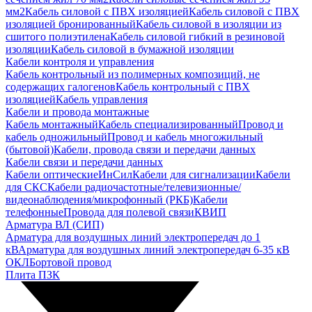
мм2
Кабель силовой с ПВХ изоляцией
Кабель силовой с ПВХ
изоляцией бронированный
Кабель силовой в изоляции из
сшитого полиэтилена
Кабель силовой гибкий в резиновой
изоляции
Кабель силовой в бумажной изоляции
Кабели контроля и управления
Кабель контрольный из полимерных композиций, не
содержащих галогенов
Кабель контрольный с ПВХ
изоляцией
Кабель управления
Кабели и провода монтажные
Кабель монтажный
Кабель специализированный
Провод и
кабель одножильный
Провод и кабель многожильный
(бытовой)
Кабели, провода связи и передачи данных
Кабели связи и передачи данных
Кабели оптические
ИнСил
Кабели для сигнализации
Кабели
для СКС
Кабели радиочастотные/телевизионные/
видеонаблюдения/микрофонный (РКБ)
Кабели
телефонные
Провода для полевой связи
КВИП
Арматура ВЛ (СИП)
Арматура для воздушных линий электропередач до 1
кВ
Арматура для воздушных линий электропередач 6-35 кВ
ОКЛ
Бортовой провод
Плита ПЗК