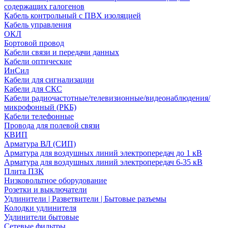
содержащих галогенов
Кабель контрольный с ПВХ изоляцией
Кабель управления
ОКЛ
Бортовой провод
Кабели связи и передачи данных
Кабели оптические
ИнСил
Кабели для сигнализации
Кабели для СКС
Кабели радиочастотные/телевизионные/видеонаблюдения/
микрофонный (РКБ)
Кабели телефонные
Провода для полевой связи
КВИП
Арматура ВЛ (СИП)
Арматура для воздушных линий электропередач до 1 кВ
Арматура для воздушных линий электропередач 6-35 кВ
Плита ПЗК
Низковольтное оборудование
Розетки и выключатели
Удлинители | Разветвители | Бытовые разъемы
Колодки удлинителя
Удлинители бытовые
Сетевые фильтры