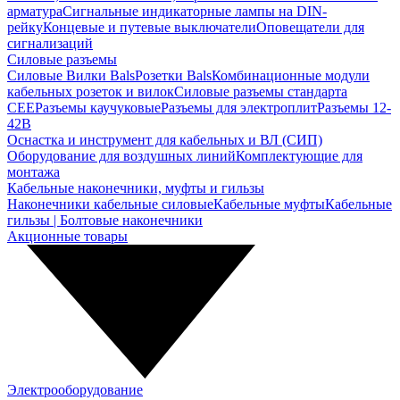
арматура
Сигнальные индикаторные лампы на DIN-
рейку
Концевые и путевые выключатели
Оповещатели для
сигнализаций
Силовые разъемы
Силовые Вилки Bals
Розетки Bals
Комбинационные модули
кабельных розеток и вилок
Силовые разъемы стандарта
CEE
Разъемы каучуковые
Разъемы для электроплит
Разъемы 12-
42В
Оснастка и инструмент для кабельных и ВЛ (СИП)
Оборудование для воздушных линий
Комплектующие для
монтажа
Кабельные наконечники, муфты и гильзы
Наконечники кабельные силовые
Кабельные муфты
Кабельные
гильзы | Болтовые наконечники
Акционные товары
Электрооборудование