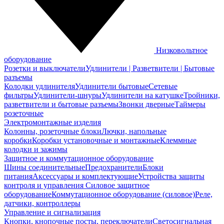
Низковольтное
оборудование
Розетки и выключатели
Удлинители | Разветвители | Бытовые
разъемы
Колодки удлинителя
Удлинители бытовые
Сетевые
фильтры
Удлинители-шнуры
Удлинители на катушке
Тройники,
разветвители и бытовые разъемы
Звонки дверные
Таймеры
розеточные
Электромонтажные изделия
Колонны, розеточные блоки
Лючки, напольные
коробки
Коробки установочные и монтажные
Клеммные
колодки и зажимы
Защитное и коммутационное оборудование
Шины соединительные
Предохранители
Блоки
питания
Аксессуары и комплектующие
Устройства защиты
контроля и управления
Силовое защитное
оборудование
Коммутационное оборудование (силовое)
Реле,
датчики, контроллеры
Управление и сигнализация
Кнопки, кнопочные посты, переключатели
Светосигнальная