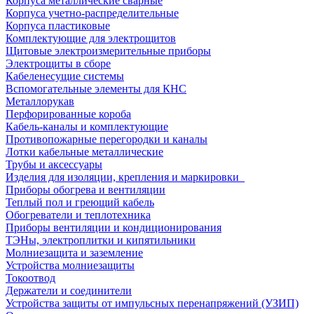
Корпуса металлические сварные
Корпуса учетно-распределительные
Корпуса пластиковые
Комплектующие для электрощитов
Щитовые электроизмерительные приборы
Электрощиты в сборе
Кабеленесущие системы
Вспомогательные элементы для КНС
Металлорукав
Перфорированные короба
Кабель-каналы и комплектующие
Противопожарные перегородки и каналы
Лотки кабельные металлические
Трубы и аксессуары
Изделия для изоляции, крепления и маркировки
Приборы обогрева и вентиляции
Теплый пол и греющий кабель
Обогреватели и теплотехника
Приборы вентиляции и кондиционирования
ТЭНы, электроплитки и кипятильники
Молниезащита и заземление
Устройства молниезащиты
Токоотвод
Держатели и соединители
Устройства защиты от импульсных перенапряжений (УЗИП)