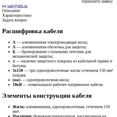
Пришлите заявку
на
sale@rkb.ru
Описание
Характеристики
Задать вопрос
Расшифровка кабеля
А
— алюминиевая токопроводящая жила;
А
— алюминиевая оболочка для защиты;
Б
— бронирование стальными лентами для
механической защиты;
л
— наличие защитного покрова из кабельной пряжи и
битума;
3х150
— три однопроволочные жилы сечением 150 мм²
каждая;
(ож)
— однопроволочная жила;
10кВ
— номинальное рабочее напряжение кабеля.
Элементы конструкции кабеля
Жила:
алюминиевая, однопроволочная, сечением 150
мм².
Изоляция:
бумажная пропитанная, рассчитанная на