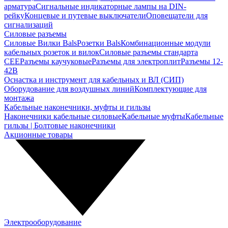
арматура
Сигнальные индикаторные лампы на DIN-
рейку
Концевые и путевые выключатели
Оповещатели для
сигнализаций
Силовые разъемы
Силовые Вилки Bals
Розетки Bals
Комбинационные модули
кабельных розеток и вилок
Силовые разъемы стандарта
CEE
Разъемы каучуковые
Разъемы для электроплит
Разъемы 12-
42В
Оснастка и инструмент для кабельных и ВЛ (СИП)
Оборудование для воздушных линий
Комплектующие для
монтажа
Кабельные наконечники, муфты и гильзы
Наконечники кабельные силовые
Кабельные муфты
Кабельные
гильзы | Болтовые наконечники
Акционные товары
Электрооборудование