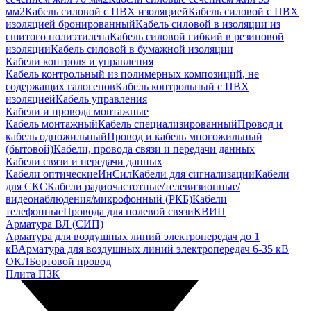
мм2
Кабель силовой с ПВХ изоляцией
Кабель силовой с ПВХ
изоляцией бронированный
Кабель силовой в изоляции из
сшитого полиэтилена
Кабель силовой гибкий в резиновой
изоляции
Кабель силовой в бумажной изоляции
Кабели контроля и управления
Кабель контрольный из полимерных композиций, не
содержащих галогенов
Кабель контрольный с ПВХ
изоляцией
Кабель управления
Кабели и провода монтажные
Кабель монтажный
Кабель специализированный
Провод и
кабель одножильный
Провод и кабель многожильный
(бытовой)
Кабели, провода связи и передачи данных
Кабели связи и передачи данных
Кабели оптические
ИнСил
Кабели для сигнализации
Кабели
для СКС
Кабели радиочастотные/телевизионные/
видеонаблюдения/микрофонный (РКБ)
Кабели
телефонные
Провода для полевой связи
КВИП
Арматура ВЛ (СИП)
Арматура для воздушных линий электропередач до 1
кВ
Арматура для воздушных линий электропередач 6-35 кВ
ОКЛ
Бортовой провод
Плита ПЗК