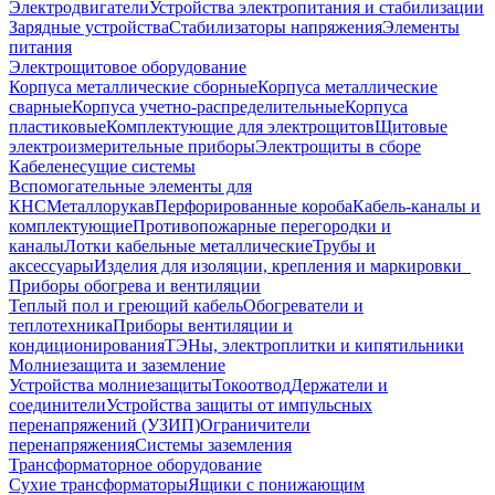
Электродвигатели
Устройства электропитания и стабилизации
Зарядные устройства
Стабилизаторы напряжения
Элементы
питания
Электрощитовое оборудование
Корпуса металлические сборные
Корпуса металлические
сварные
Корпуса учетно-распределительные
Корпуса
пластиковые
Комплектующие для электрощитов
Щитовые
электроизмерительные приборы
Электрощиты в сборе
Кабеленесущие системы
Вспомогательные элементы для
КНС
Металлорукав
Перфорированные короба
Кабель-каналы и
комплектующие
Противопожарные перегородки и
каналы
Лотки кабельные металлические
Трубы и
аксессуары
Изделия для изоляции, крепления и маркировки
Приборы обогрева и вентиляции
Теплый пол и греющий кабель
Обогреватели и
теплотехника
Приборы вентиляции и
кондиционирования
ТЭНы, электроплитки и кипятильники
Молниезащита и заземление
Устройства молниезащиты
Токоотвод
Держатели и
соединители
Устройства защиты от импульсных
перенапряжений (УЗИП)
Ограничители
перенапряжения
Системы заземления
Трансформаторное оборудование
Сухие трансформаторы
Ящики с понижающим