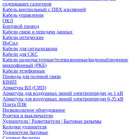
содержащих галогенов
Кабель контрольный с ПВХ изоляцией
Кабель управления
ОКЛ
Бортовой провод
Кабели связи и передачи данных
Кабели оптические
ИнСил
Кабели для сигнализации
Кабели для СКС
Кабели радиочастотные/телевизионные/видеонаблюдения/
микрофонный (РКБ)
Кабели телефонные
Провода для полевой связи
КВИП
Арматура ВЛ (СИП)
Арматура для воздушных линий электропередач до 1 кВ
Арматура для воздушных линий электропередач 6-35 кВ
Плита ПЗК
Низковольтное оборудование
Розетки и выключатели
Удлинители | Разветвители | Бытовые разъемы
Колодки удлинителя
Удлинители бытовые
Сетевые фильтры