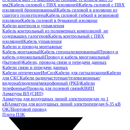
мм2
Кабель силовой с ПВХ изоляцией
Кабель силовой с ПВХ
изоляцией бронированный
Кабель силовой в изоляции из
сшитого полиэтилена
Кабель силовой гибкий в резиновой
изоляции
Кабель силовой в бумажной изоляции
Кабели контроля и управления
Кабель контрольный из полимерных композиций, не
содержащих галогенов
Кабель контрольный с ПВХ
изоляцией
Кабель управления
Кабели и провода монтажные
Кабель монтажный
Кабель специализированный
Провод и
кабель одножильный
Провод и кабель многожильный
(бытовой)
Кабели, провода связи и передачи данных
Кабели связи и передачи данных
Кабели оптические
ИнСил
Кабели для сигнализации
Кабели
для СКС
Кабели радиочастотные/телевизионные/
видеонаблюдения/микрофонный (РКБ)
Кабели
телефонные
Провода для полевой связи
КВИП
Арматура ВЛ (СИП)
Арматура для воздушных линий электропередач до 1
кВ
Арматура для воздушных линий электропередач 6-35 кВ
ОКЛ
Бортовой провод
Плита ПЗК