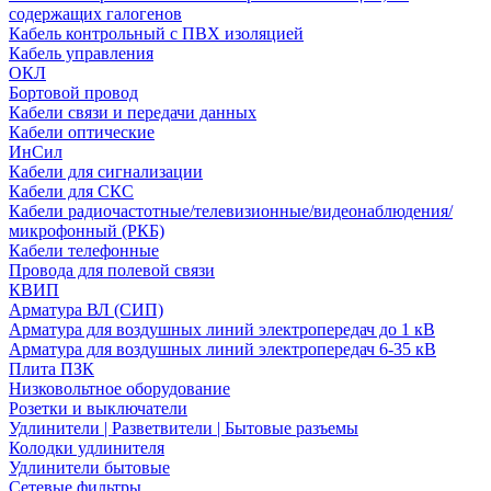
содержащих галогенов
Кабель контрольный с ПВХ изоляцией
Кабель управления
ОКЛ
Бортовой провод
Кабели связи и передачи данных
Кабели оптические
ИнСил
Кабели для сигнализации
Кабели для СКС
Кабели радиочастотные/телевизионные/видеонаблюдения/
микрофонный (РКБ)
Кабели телефонные
Провода для полевой связи
КВИП
Арматура ВЛ (СИП)
Арматура для воздушных линий электропередач до 1 кВ
Арматура для воздушных линий электропередач 6-35 кВ
Плита ПЗК
Низковольтное оборудование
Розетки и выключатели
Удлинители | Разветвители | Бытовые разъемы
Колодки удлинителя
Удлинители бытовые
Сетевые фильтры