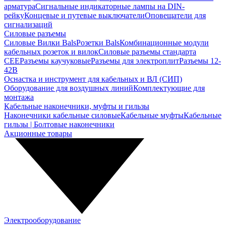
арматура
Сигнальные индикаторные лампы на DIN-
рейку
Концевые и путевые выключатели
Оповещатели для
сигнализаций
Силовые разъемы
Силовые Вилки Bals
Розетки Bals
Комбинационные модули
кабельных розеток и вилок
Силовые разъемы стандарта
CEE
Разъемы каучуковые
Разъемы для электроплит
Разъемы 12-
42В
Оснастка и инструмент для кабельных и ВЛ (СИП)
Оборудование для воздушных линий
Комплектующие для
монтажа
Кабельные наконечники, муфты и гильзы
Наконечники кабельные силовые
Кабельные муфты
Кабельные
гильзы | Болтовые наконечники
Акционные товары
Электрооборудование