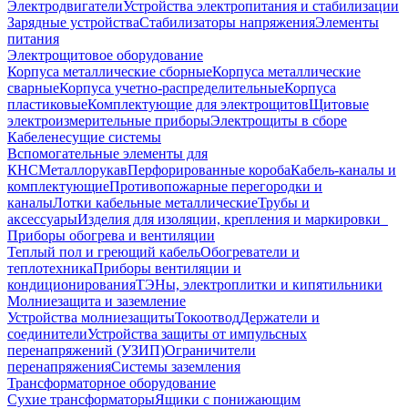
Электродвигатели
Устройства электропитания и стабилизации
Зарядные устройства
Стабилизаторы напряжения
Элементы
питания
Электрощитовое оборудование
Корпуса металлические сборные
Корпуса металлические
сварные
Корпуса учетно-распределительные
Корпуса
пластиковые
Комплектующие для электрощитов
Щитовые
электроизмерительные приборы
Электрощиты в сборе
Кабеленесущие системы
Вспомогательные элементы для
КНС
Металлорукав
Перфорированные короба
Кабель-каналы и
комплектующие
Противопожарные перегородки и
каналы
Лотки кабельные металлические
Трубы и
аксессуары
Изделия для изоляции, крепления и маркировки
Приборы обогрева и вентиляции
Теплый пол и греющий кабель
Обогреватели и
теплотехника
Приборы вентиляции и
кондиционирования
ТЭНы, электроплитки и кипятильники
Молниезащита и заземление
Устройства молниезащиты
Токоотвод
Держатели и
соединители
Устройства защиты от импульсных
перенапряжений (УЗИП)
Ограничители
перенапряжения
Системы заземления
Трансформаторное оборудование
Сухие трансформаторы
Ящики с понижающим