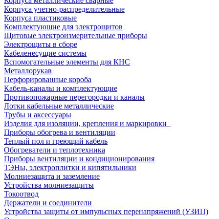
Корпуса металлические сварные
Корпуса учетно-распределительные
Корпуса пластиковые
Комплектующие для электрощитов
Щитовые электроизмерительные приборы
Электрощиты в сборе
Кабеленесущие системы
Вспомогательные элементы для КНС
Металлорукав
Перфорированные короба
Кабель-каналы и комплектующие
Противопожарные перегородки и каналы
Лотки кабельные металлические
Трубы и аксессуары
Изделия для изоляции, крепления и маркировки
Приборы обогрева и вентиляции
Теплый пол и греющий кабель
Обогреватели и теплотехника
Приборы вентиляции и кондиционирования
ТЭНы, электроплитки и кипятильники
Молниезащита и заземление
Устройства молниезащиты
Токоотвод
Держатели и соединители
Устройства защиты от импульсных перенапряжений (УЗИП)