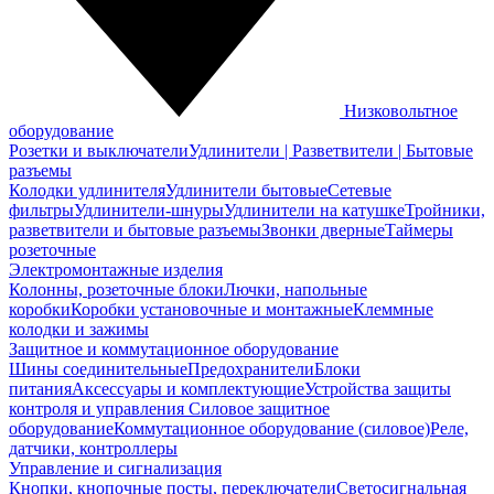
Низковольтное
оборудование
Розетки и выключатели
Удлинители | Разветвители | Бытовые
разъемы
Колодки удлинителя
Удлинители бытовые
Сетевые
фильтры
Удлинители-шнуры
Удлинители на катушке
Тройники,
разветвители и бытовые разъемы
Звонки дверные
Таймеры
розеточные
Электромонтажные изделия
Колонны, розеточные блоки
Лючки, напольные
коробки
Коробки установочные и монтажные
Клеммные
колодки и зажимы
Защитное и коммутационное оборудование
Шины соединительные
Предохранители
Блоки
питания
Аксессуары и комплектующие
Устройства защиты
контроля и управления
Силовое защитное
оборудование
Коммутационное оборудование (силовое)
Реле,
датчики, контроллеры
Управление и сигнализация
Кнопки, кнопочные посты, переключатели
Светосигнальная