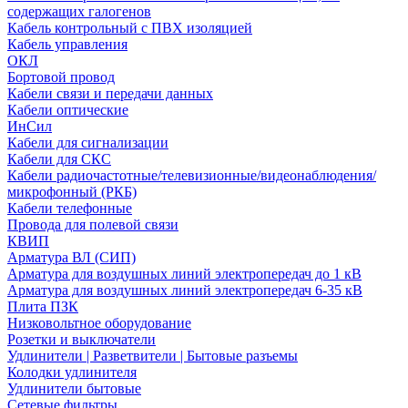
содержащих галогенов
Кабель контрольный с ПВХ изоляцией
Кабель управления
ОКЛ
Бортовой провод
Кабели связи и передачи данных
Кабели оптические
ИнСил
Кабели для сигнализации
Кабели для СКС
Кабели радиочастотные/телевизионные/видеонаблюдения/
микрофонный (РКБ)
Кабели телефонные
Провода для полевой связи
КВИП
Арматура ВЛ (СИП)
Арматура для воздушных линий электропередач до 1 кВ
Арматура для воздушных линий электропередач 6-35 кВ
Плита ПЗК
Низковольтное оборудование
Розетки и выключатели
Удлинители | Разветвители | Бытовые разъемы
Колодки удлинителя
Удлинители бытовые
Сетевые фильтры