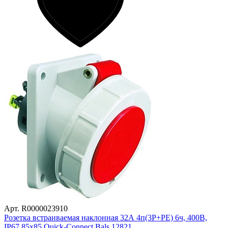
Арт. R0000023910
Розетка встраиваемая наклонная 32А 4п(3P+PE) 6ч, 400В,
IP67 85х85 Quick-Connect Bals 12821