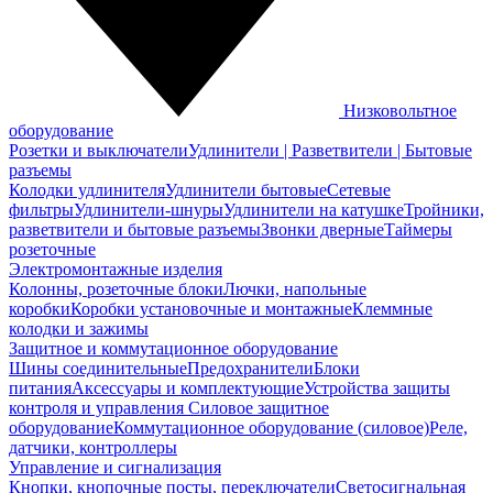
Низковольтное
оборудование
Розетки и выключатели
Удлинители | Разветвители | Бытовые
разъемы
Колодки удлинителя
Удлинители бытовые
Сетевые
фильтры
Удлинители-шнуры
Удлинители на катушке
Тройники,
разветвители и бытовые разъемы
Звонки дверные
Таймеры
розеточные
Электромонтажные изделия
Колонны, розеточные блоки
Лючки, напольные
коробки
Коробки установочные и монтажные
Клеммные
колодки и зажимы
Защитное и коммутационное оборудование
Шины соединительные
Предохранители
Блоки
питания
Аксессуары и комплектующие
Устройства защиты
контроля и управления
Силовое защитное
оборудование
Коммутационное оборудование (силовое)
Реле,
датчики, контроллеры
Управление и сигнализация
Кнопки, кнопочные посты, переключатели
Светосигнальная