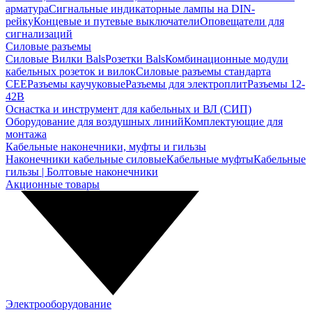
арматура
Сигнальные индикаторные лампы на DIN-
рейку
Концевые и путевые выключатели
Оповещатели для
сигнализаций
Силовые разъемы
Силовые Вилки Bals
Розетки Bals
Комбинационные модули
кабельных розеток и вилок
Силовые разъемы стандарта
CEE
Разъемы каучуковые
Разъемы для электроплит
Разъемы 12-
42В
Оснастка и инструмент для кабельных и ВЛ (СИП)
Оборудование для воздушных линий
Комплектующие для
монтажа
Кабельные наконечники, муфты и гильзы
Наконечники кабельные силовые
Кабельные муфты
Кабельные
гильзы | Болтовые наконечники
Акционные товары
Электрооборудование