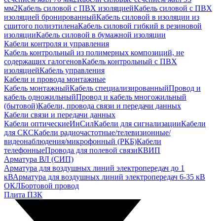
мм2
Кабель силовой с ПВХ изоляцией
Кабель силовой с ПВХ
изоляцией бронированный
Кабель силовой в изоляции из
сшитого полиэтилена
Кабель силовой гибкий в резиновой
изоляции
Кабель силовой в бумажной изоляции
Кабели контроля и управления
Кабель контрольный из полимерных композиций, не
содержащих галогенов
Кабель контрольный с ПВХ
изоляцией
Кабель управления
Кабели и провода монтажные
Кабель монтажный
Кабель специализированный
Провод и
кабель одножильный
Провод и кабель многожильный
(бытовой)
Кабели, провода связи и передачи данных
Кабели связи и передачи данных
Кабели оптические
ИнСил
Кабели для сигнализации
Кабели
для СКС
Кабели радиочастотные/телевизионные/
видеонаблюдения/микрофонный (РКБ)
Кабели
телефонные
Провода для полевой связи
КВИП
Арматура ВЛ (СИП)
Арматура для воздушных линий электропередач до 1
кВ
Арматура для воздушных линий электропередач 6-35 кВ
ОКЛ
Бортовой провод
Плита ПЗК