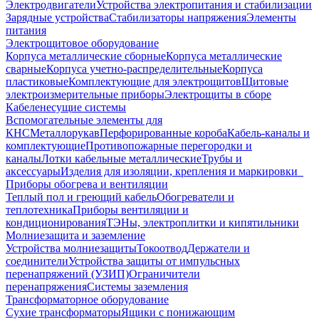
Электродвигатели
Устройства электропитания и стабилизации
Зарядные устройства
Стабилизаторы напряжения
Элементы
питания
Электрощитовое оборудование
Корпуса металлические сборные
Корпуса металлические
сварные
Корпуса учетно-распределительные
Корпуса
пластиковые
Комплектующие для электрощитов
Щитовые
электроизмерительные приборы
Электрощиты в сборе
Кабеленесущие системы
Вспомогательные элементы для
КНС
Металлорукав
Перфорированные короба
Кабель-каналы и
комплектующие
Противопожарные перегородки и
каналы
Лотки кабельные металлические
Трубы и
аксессуары
Изделия для изоляции, крепления и маркировки
Приборы обогрева и вентиляции
Теплый пол и греющий кабель
Обогреватели и
теплотехника
Приборы вентиляции и
кондиционирования
ТЭНы, электроплитки и кипятильники
Молниезащита и заземление
Устройства молниезащиты
Токоотвод
Держатели и
соединители
Устройства защиты от импульсных
перенапряжений (УЗИП)
Ограничители
перенапряжения
Системы заземления
Трансформаторное оборудование
Сухие трансформаторы
Ящики с понижающим