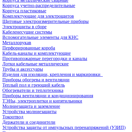
Корпуса металлические сварные
Корпуса учетно-распределительные
Корпуса пластиковые
Комплектующие для электрощитов
Щитовые электроизмерительные приборы
Электрощиты в сборе
Кабеленесущие системы
Вспомогательные элементы для КНС
Металлорукав
Перфорированные короба
Кабель-каналы и комплектующие
Противопожарные перегородки и каналы
Лотки кабельные металлические
Трубы и аксессуары
Изделия для изоляции, крепления и маркировки
Приборы обогрева и вентиляции
Теплый пол и греющий кабель
Обогреватели и теплотехника
Приборы вентиляции и кондиционирования
ТЭНы, электроплитки и кипятильники
Молниезащита и заземление
Устройства молниезащиты
Токоотвод
Держатели и соединители
Устройства защиты от импульсных перенапряжений (УЗИП)