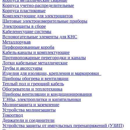
Корпуса металлические сварные
Корпуса учетно-распределительные
Корпуса пластиковые
Комплектующие для электрощитов
Щитовые электроизмерительные приборы
Электрощиты в сборе
Кабеленесущие системы
Вспомогательные элементы для КНС
Металлорукав
Перфорированные короба
Кабель-каналы и комплектующие
Противопожарные перегородки и каналы
Лотки кабельные металлические
Трубы и аксессуары
Изделия для изоляции, крепления и маркировки
Приборы обогрева и вентиляции
Теплый пол и греющий кабель
Обогреватели и теплотехника
Приборы вентиляции и кондиционирования
ТЭНы, электроплитки и кипятильники
Молниезащита и заземление
Устройства молниезащиты
Токоотвод
Держатели и соединители
Устройства защиты от импульсных перенапряжений (УЗИП)