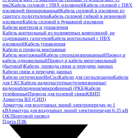
мм2
Кабель силовой с ПВХ изоляцией
Кабель силовой с ПВХ
изоляцией бронированный
Кабель силовой в изоляции из
сшитого полиэтилена
Кабель силовой гибкий в резиновой
изоляции
Кабель силовой в бумажной изоляции
Кабели контроля и управления
Кабель контрольный из полимерных композиций, не
содержащих галогенов
Кабель контрольный с ПВХ
изоляцией
Кабель управления
Кабели и провода монтажные
Кабель монтажный
Кабель специализированный
Провод и
кабель одножильный
Провод и кабель многожильный
(бытовой)
Кабели, провода связи и передачи данных
Кабели связи и передачи данных
Кабели оптические
ИнСил
Кабели для сигнализации
Кабели
для СКС
Кабели радиочастотные/телевизионные/
видеонаблюдения/микрофонный (РКБ)
Кабели
телефонные
Провода для полевой связи
КВИП
Арматура ВЛ (СИП)
Арматура для воздушных линий электропередач до 1
кВ
Арматура для воздушных линий электропередач 6-35 кВ
ОКЛ
Бортовой провод
Плита ПЗК