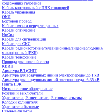
содержащих галогенов
Кабель контрольный с ПВХ изоляцией
Кабель управления
ОКЛ
Бортовой провод
Кабели связи и передачи данных
Кабели оптические
ИнСил
Кабели для сигнализации
Кабели для СКС
Кабели радиочастотные/телевизионные/видеонаблюдения/
микрофонный (РКБ)
Кабели телефонные
Провода для полевой связи
КВИП
Арматура ВЛ (СИП)
Арматура для воздушных линий электропередач до 1 кВ
Арматура для воздушных линий электропередач 6-35 кВ
Плита ПЗК
Низковольтное оборудование
Розетки и выключатели
Удлинители | Разветвители | Бытовые разъемы
Колодки удлинителя
Удлинители бытовые
Сетевые фильтры