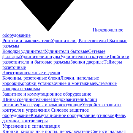
Низковольтное
оборудование
Розетки и выключатели
Удлинители | Разветвители | Бытовые
разъемы
Колодки удлинителя
Удлинители бытовые
Сетевые
фильтры
Удлинители-шнуры
Удлинители на катушке
Тройники,
разветвители и бытовые разъемы
Звонки дверные
Таймеры
розеточные
Электромонтажные изделия
Колонны, розеточные блоки
Лючки, напольные
коробки
Коробки установочные и монтажные
Клеммные
колодки и зажимы
Защитное и коммутационное оборудование
Шины соединительные
Предохранители
Блоки
питания
Аксессуары и комплектующие
Устройства защиты
контроля и управления
Силовое защитное
оборудование
Коммутационное оборудование (силовое)
Реле,
датчики, контроллеры
Управление и сигнализация
Кнопки, кнопочные посты, переключатели
Светосигнальная