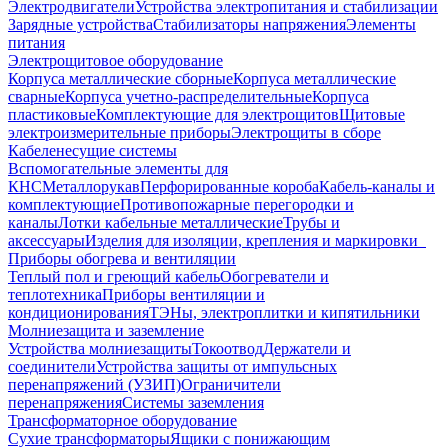
Электродвигатели
Устройства электропитания и стабилизации
Зарядные устройства
Стабилизаторы напряжения
Элементы
питания
Электрощитовое оборудование
Корпуса металлические сборные
Корпуса металлические
сварные
Корпуса учетно-распределительные
Корпуса
пластиковые
Комплектующие для электрощитов
Щитовые
электроизмерительные приборы
Электрощиты в сборе
Кабеленесущие системы
Вспомогательные элементы для
КНС
Металлорукав
Перфорированные короба
Кабель-каналы и
комплектующие
Противопожарные перегородки и
каналы
Лотки кабельные металлические
Трубы и
аксессуары
Изделия для изоляции, крепления и маркировки
Приборы обогрева и вентиляции
Теплый пол и греющий кабель
Обогреватели и
теплотехника
Приборы вентиляции и
кондиционирования
ТЭНы, электроплитки и кипятильники
Молниезащита и заземление
Устройства молниезащиты
Токоотвод
Держатели и
соединители
Устройства защиты от импульсных
перенапряжений (УЗИП)
Ограничители
перенапряжения
Системы заземления
Трансформаторное оборудование
Сухие трансформаторы
Ящики с понижающим