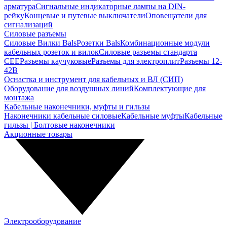
арматура
Сигнальные индикаторные лампы на DIN-
рейку
Концевые и путевые выключатели
Оповещатели для
сигнализаций
Силовые разъемы
Силовые Вилки Bals
Розетки Bals
Комбинационные модули
кабельных розеток и вилок
Силовые разъемы стандарта
CEE
Разъемы каучуковые
Разъемы для электроплит
Разъемы 12-
42В
Оснастка и инструмент для кабельных и ВЛ (СИП)
Оборудование для воздушных линий
Комплектующие для
монтажа
Кабельные наконечники, муфты и гильзы
Наконечники кабельные силовые
Кабельные муфты
Кабельные
гильзы | Болтовые наконечники
Акционные товары
Электрооборудование