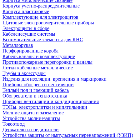
Корпуса металлические сварные
Корпуса учетно-распределительные
Корпуса пластиковые
Комплектующие для электрощитов
Щитовые электроизмерительные приборы
Электрощиты в сборе
Кабеленесущие системы
Вспомогательные элементы для КНС
Металлорукав
Перфорированные короба
Кабель-каналы и комплектующие
Противопожарные перегородки и каналы
Лотки кабельные металлические
Трубы и аксессуары
Изделия для изоляции, крепления и маркировки
Приборы обогрева и вентиляции
Теплый пол и греющий кабель
Обогреватели и теплотехника
Приборы вентиляции и кондиционирования
ТЭНы, электроплитки и кипятильники
Молниезащита и заземление
Устройства молниезащиты
Токоотвод
Держатели и соединители
Устройства защиты от импульсных перенапряжений (УЗИП)