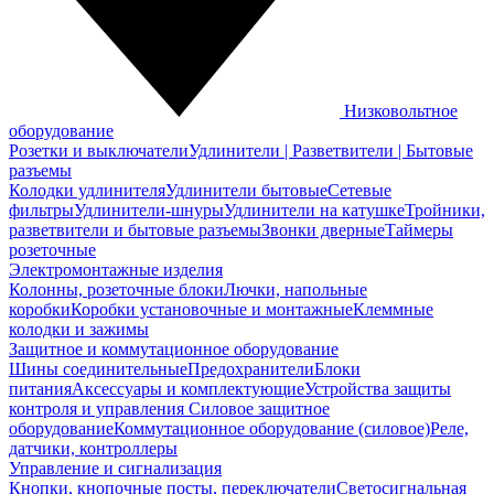
Низковольтное
оборудование
Розетки и выключатели
Удлинители | Разветвители | Бытовые
разъемы
Колодки удлинителя
Удлинители бытовые
Сетевые
фильтры
Удлинители-шнуры
Удлинители на катушке
Тройники,
разветвители и бытовые разъемы
Звонки дверные
Таймеры
розеточные
Электромонтажные изделия
Колонны, розеточные блоки
Лючки, напольные
коробки
Коробки установочные и монтажные
Клеммные
колодки и зажимы
Защитное и коммутационное оборудование
Шины соединительные
Предохранители
Блоки
питания
Аксессуары и комплектующие
Устройства защиты
контроля и управления
Силовое защитное
оборудование
Коммутационное оборудование (силовое)
Реле,
датчики, контроллеры
Управление и сигнализация
Кнопки, кнопочные посты, переключатели
Светосигнальная