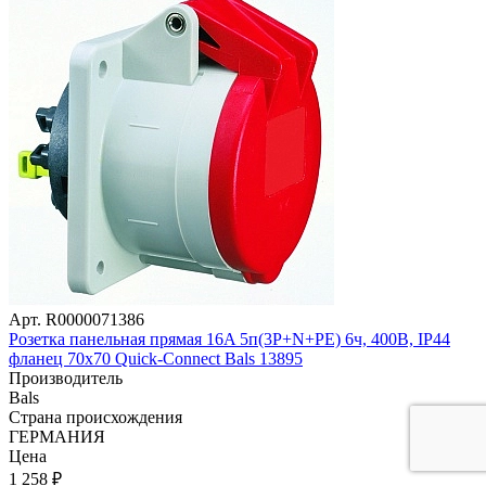
Арт. R0000071386
Розетка панельная прямая 16A 5п(3P+N+РE) 6ч, 400В, IP44
фланец 70x70 Quick-Connect Bals 13895
Производитель
Bals
Страна происхождения
ГЕРМАНИЯ
Цена
1 258
₽