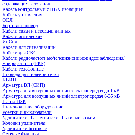
содержащих галогенов
Кабель контрольный с ПВХ изоляцией
Кабель управления
ОКЛ
Бортовой провод
Кабели связи и передачи данных
Кабели оптические
ИнСил
Кабели для сигнализации
Кабели для СКС
Кабели радиочастотные/телевизионные/видеонаблюдения/
микрофонный (РКБ)
Кабели телефонные
Провода для полевой связи
КВИП
Арматура ВЛ (СИП)
Арматура для воздушных линий электропередач до 1 кВ
Арматура для воздушных линий электропередач 6-35 кВ
Плита ПЗК
Низковольтное оборудование
Розетки и выключатели
Удлинители | Разветвители | Бытовые разъемы
Колодки удлинителя
Удлинители бытовые
Сетевые фильтры