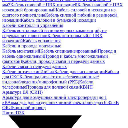
мм2
Кабель силовой с ПВХ изоляцией
Кабель силовой с ПВХ
изоляцией бронированный
Кабель силовой в изоляции из
сшитого полиэтилена
Кабель силовой гибкий в резиновой
изоляции
Кабель силовой в бумажной изоляции
Кабели контроля и управления
Кабель контрольный из полимерных композиций, не
содержащих галогенов
Кабель контрольный с ПВХ
изоляцией
Кабель управления
Кабели и провода монтажные
Кабель монтажный
Кабель специализированный
Провод и
кабель одножильный
Провод и кабель многожильный
(бытовой)
Кабели, провода связи и передачи данных
Кабели связи и передачи данных
Кабели оптические
ИнСил
Кабели для сигнализации
Кабели
для СКС
Кабели радиочастотные/телевизионные/
видеонаблюдения/микрофонный (РКБ)
Кабели
телефонные
Провода для полевой связи
КВИП
Арматура ВЛ (СИП)
Арматура для воздушных линий электропередач до 1
кВ
Арматура для воздушных линий электропередач 6-35 кВ
ОКЛ
Бортовой провод
Плита ПЗК