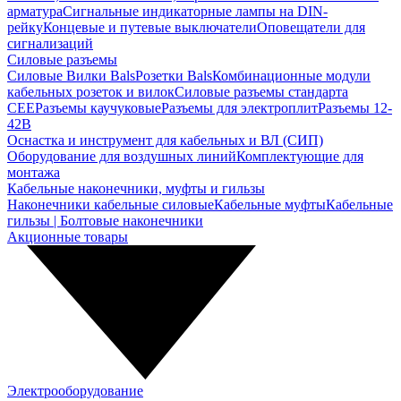
арматура
Сигнальные индикаторные лампы на DIN-
рейку
Концевые и путевые выключатели
Оповещатели для
сигнализаций
Силовые разъемы
Силовые Вилки Bals
Розетки Bals
Комбинационные модули
кабельных розеток и вилок
Силовые разъемы стандарта
CEE
Разъемы каучуковые
Разъемы для электроплит
Разъемы 12-
42В
Оснастка и инструмент для кабельных и ВЛ (СИП)
Оборудование для воздушных линий
Комплектующие для
монтажа
Кабельные наконечники, муфты и гильзы
Наконечники кабельные силовые
Кабельные муфты
Кабельные
гильзы | Болтовые наконечники
Акционные товары
Электрооборудование