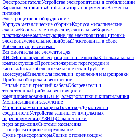
Электродвигатели
Устройства электропитания и стабилизации
Зарядные устройства
Стабилизаторы напряжения
Элементы
питания
Электрощитовое оборудование
Корпуса металлические сборные
Корпуса металлические
сварные
Корпуса учетно-распределительные
Корпуса
пластиковые
Комплектующие для электрощитов
Щитовые
электроизмерительные приборы
Электрощиты в сборе
Кабеленесущие системы
Вспомогательные элементы для
КНС
Металлорукав
Перфорированные короба
Кабель-каналы и
комплектующие
Противопожарные перегородки и
каналы
Лотки кабельные металлические
Трубы и
аксессуары
Изделия для изоляции, крепления и маркировки
Приборы обогрева и вентиляции
Теплый пол и греющий кабель
Обогреватели и
теплотехника
Приборы вентиляции и
кондиционирования
ТЭНы, электроплитки и кипятильники
Молниезащита и заземление
Устройства молниезащиты
Токоотвод
Держатели и
соединители
Устройства защиты от импульсных
перенапряжений (УЗИП)
Ограничители
перенапряжения
Системы заземления
Трансформаторное оборудование
Сухие трансформаторы
Ящики с понижающим