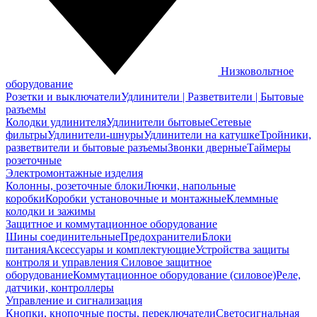
Низковольтное
оборудование
Розетки и выключатели
Удлинители | Разветвители | Бытовые
разъемы
Колодки удлинителя
Удлинители бытовые
Сетевые
фильтры
Удлинители-шнуры
Удлинители на катушке
Тройники,
разветвители и бытовые разъемы
Звонки дверные
Таймеры
розеточные
Электромонтажные изделия
Колонны, розеточные блоки
Лючки, напольные
коробки
Коробки установочные и монтажные
Клеммные
колодки и зажимы
Защитное и коммутационное оборудование
Шины соединительные
Предохранители
Блоки
питания
Аксессуары и комплектующие
Устройства защиты
контроля и управления
Силовое защитное
оборудование
Коммутационное оборудование (силовое)
Реле,
датчики, контроллеры
Управление и сигнализация
Кнопки, кнопочные посты, переключатели
Светосигнальная