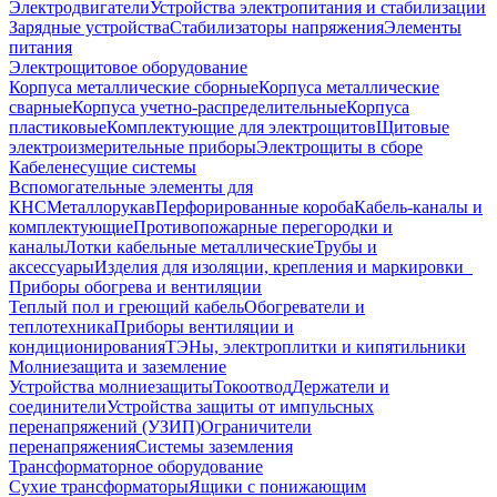
Электродвигатели
Устройства электропитания и стабилизации
Зарядные устройства
Стабилизаторы напряжения
Элементы
питания
Электрощитовое оборудование
Корпуса металлические сборные
Корпуса металлические
сварные
Корпуса учетно-распределительные
Корпуса
пластиковые
Комплектующие для электрощитов
Щитовые
электроизмерительные приборы
Электрощиты в сборе
Кабеленесущие системы
Вспомогательные элементы для
КНС
Металлорукав
Перфорированные короба
Кабель-каналы и
комплектующие
Противопожарные перегородки и
каналы
Лотки кабельные металлические
Трубы и
аксессуары
Изделия для изоляции, крепления и маркировки
Приборы обогрева и вентиляции
Теплый пол и греющий кабель
Обогреватели и
теплотехника
Приборы вентиляции и
кондиционирования
ТЭНы, электроплитки и кипятильники
Молниезащита и заземление
Устройства молниезащиты
Токоотвод
Держатели и
соединители
Устройства защиты от импульсных
перенапряжений (УЗИП)
Ограничители
перенапряжения
Системы заземления
Трансформаторное оборудование
Сухие трансформаторы
Ящики с понижающим