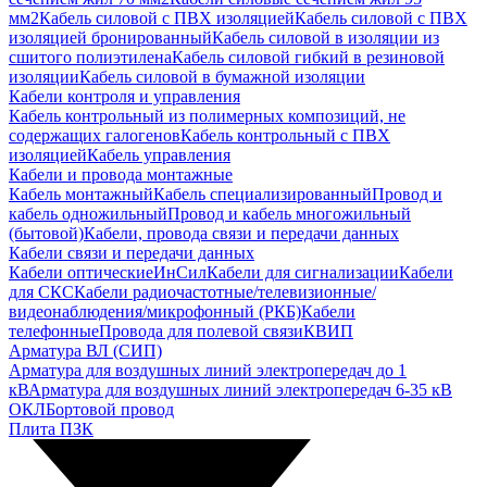
мм2
Кабель силовой с ПВХ изоляцией
Кабель силовой с ПВХ
изоляцией бронированный
Кабель силовой в изоляции из
сшитого полиэтилена
Кабель силовой гибкий в резиновой
изоляции
Кабель силовой в бумажной изоляции
Кабели контроля и управления
Кабель контрольный из полимерных композиций, не
содержащих галогенов
Кабель контрольный с ПВХ
изоляцией
Кабель управления
Кабели и провода монтажные
Кабель монтажный
Кабель специализированный
Провод и
кабель одножильный
Провод и кабель многожильный
(бытовой)
Кабели, провода связи и передачи данных
Кабели связи и передачи данных
Кабели оптические
ИнСил
Кабели для сигнализации
Кабели
для СКС
Кабели радиочастотные/телевизионные/
видеонаблюдения/микрофонный (РКБ)
Кабели
телефонные
Провода для полевой связи
КВИП
Арматура ВЛ (СИП)
Арматура для воздушных линий электропередач до 1
кВ
Арматура для воздушных линий электропередач 6-35 кВ
ОКЛ
Бортовой провод
Плита ПЗК