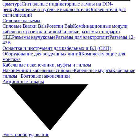
арматура
Сигнальные индикаторные лампы на DIN-
рейку
Концевые и путевые выключатели
Оповещатели для
сигнализаций
Силовые разъемы
Силовые Вилки Bals
Розетки Bals
Комбинационные модули
кабельных розеток и вилок
Силовые разъемы стандарта
CEE
Разъемы каучуковые
Разъемы для электроплит
Разъемы 12-
42В
Оснастка и инструмент для кабельных и ВЛ (СИП)
Оборудование для воздушных линий
Комплектующие для
монтажа
Кабельные наконечники, муфты и гильзы
Наконечники кабельные силовые
Кабельные муфты
Кабельные
гильзы | Болтовые наконечники
Акционные товары
Электрооборудование