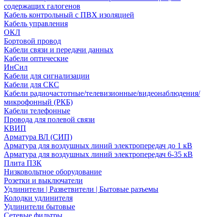
содержащих галогенов
Кабель контрольный с ПВХ изоляцией
Кабель управления
ОКЛ
Бортовой провод
Кабели связи и передачи данных
Кабели оптические
ИнСил
Кабели для сигнализации
Кабели для СКС
Кабели радиочастотные/телевизионные/видеонаблюдения/
микрофонный (РКБ)
Кабели телефонные
Провода для полевой связи
КВИП
Арматура ВЛ (СИП)
Арматура для воздушных линий электропередач до 1 кВ
Арматура для воздушных линий электропередач 6-35 кВ
Плита ПЗК
Низковольтное оборудование
Розетки и выключатели
Удлинители | Разветвители | Бытовые разъемы
Колодки удлинителя
Удлинители бытовые
Сетевые фильтры