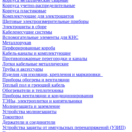
Корпуса металлические сварные
Корпуса учетно-распределительные
Корпуса пластиковые
Комплектующие для электрощитов
Щитовые электроизмерительные приборы
Электрощиты в сборе
Кабеленесущие системы
Вспомогательные элементы для КНС
Металлорукав
Перфорированные короба
Кабель-каналы и комплектующие
Противопожарные перегородки и каналы
Лотки кабельные металлические
Трубы и аксессуары
Изделия для изоляции, крепления и маркировки
Приборы обогрева и вентиляции
Теплый пол и греющий кабель
Обогреватели и теплотехника
Приборы вентиляции и кондиционирования
ТЭНы, электроплитки и кипятильники
Молниезащита и заземление
Устройства молниезащиты
Токоотвод
Держатели и соединители
Устройства защиты от импульсных перенапряжений (УЗИП)