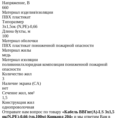
Напряжение, В
660
Материал изделия/изоляции
ПВХ пластикат
Типоразмер
3х1,5ок (N,PE)-0,66
Длина бухты, м
100
Материал оболочки
ПВХ пластикат пониженной пожарной опасности
Материал жилы
медь
Материал изоляции
поливинилхлоридная композиция пониженной пожарной
опасности
Количество жил
3
Наличие экрана (CA)
нет
Сечение жил, мм²
1,5
Конструкция жил
однопроволочная
Отправьте нам вопрос по товару
«Кабель ВВГнг(A)-LS 3х1,5
ок(N,PE)-0,66 (уп.100м) Конкорд 204»
и мы ответим Вам в