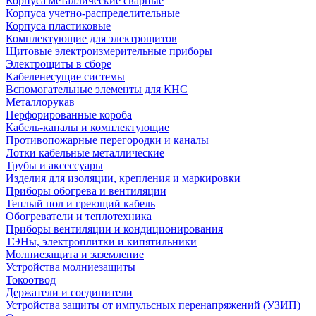
Корпуса металлические сварные
Корпуса учетно-распределительные
Корпуса пластиковые
Комплектующие для электрощитов
Щитовые электроизмерительные приборы
Электрощиты в сборе
Кабеленесущие системы
Вспомогательные элементы для КНС
Металлорукав
Перфорированные короба
Кабель-каналы и комплектующие
Противопожарные перегородки и каналы
Лотки кабельные металлические
Трубы и аксессуары
Изделия для изоляции, крепления и маркировки
Приборы обогрева и вентиляции
Теплый пол и греющий кабель
Обогреватели и теплотехника
Приборы вентиляции и кондиционирования
ТЭНы, электроплитки и кипятильники
Молниезащита и заземление
Устройства молниезащиты
Токоотвод
Держатели и соединители
Устройства защиты от импульсных перенапряжений (УЗИП)