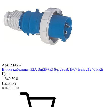
Арт. 239637
Вилка кабельная 32А 3п(2P+Е) 6ч, 230В, IP67 Bals 21240 РКБ
Цена
1 840
.50
₽
Наличие
в наличии