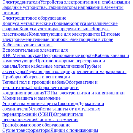
Электродвигатели
Устройства электропитания и стабилизации
Зарядные устройства
Стабилизаторы напряжения
Элементы
питания
Электрощитовое оборудование
Корпуса металлические сборные
Корпуса металлические
сварные
Корпуса учетно-распределительные
Корпуса
пластиковые
Комплектующие для электрощитов
Щитовые
электроизмерительные приборы
Электрощиты в сборе
Кабеленесущие системы
Вспомогательные элементы для
КНС
Металлорукав
Перфорированные короба
Кабель-каналы и
комплектующие
Противопожарные перегородки и
каналы
Лотки кабельные металлические
Трубы и
аксессуары
Изделия для изоляции, крепления и маркировки
Приборы обогрева и вентиляции
Теплый пол и греющий кабель
Обогреватели и
теплотехника
Приборы вентиляции и
кондиционирования
ТЭНы, электроплитки и кипятильники
Молниезащита и заземление
Устройства молниезащиты
Токоотвод
Держатели и
соединители
Устройства защиты от импульсных
перенапряжений (УЗИП)
Ограничители
перенапряжения
Системы заземления
Трансформаторное оборудование
Сухие трансформаторы
Ящики с понижающим