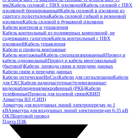
мм2
Кабель силовой с ПВХ изоляцией
Кабель силовой с ПВХ
изоляцией бронированный
Кабель силовой в изоляции из
сшитого полиэтилена
Кабель силовой гибкий в резиновой
изоляции
Кабель силовой в бумажной изоляции
Кабели контроля и управления
Кабель контрольный из полимерных композиций, не
содержащих галогенов
Кабель контрольный с ПВХ
изоляцией
Кабель управления
Кабели и провода монтажные
Кабель монтажный
Кабель специализированный
Провод и
кабель одножильный
Провод и кабель многожильный
(бытовой)
Кабели, провода связи и передачи данных
Кабели связи и передачи данных
Кабели оптические
ИнСил
Кабели для сигнализации
Кабели
для СКС
Кабели радиочастотные/телевизионные/
видеонаблюдения/микрофонный (РКБ)
Кабели
телефонные
Провода для полевой связи
КВИП
Арматура ВЛ (СИП)
Арматура для воздушных линий электропередач до 1
кВ
Арматура для воздушных линий электропередач 6-35 кВ
ОКЛ
Бортовой провод
Плита ПЗК