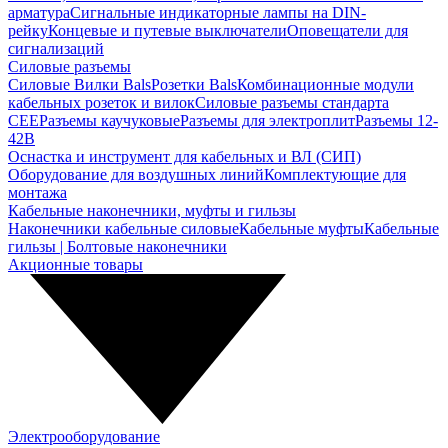
арматура
Сигнальные индикаторные лампы на DIN-
рейку
Концевые и путевые выключатели
Оповещатели для
сигнализаций
Силовые разъемы
Силовые Вилки Bals
Розетки Bals
Комбинационные модули
кабельных розеток и вилок
Силовые разъемы стандарта
CEE
Разъемы каучуковые
Разъемы для электроплит
Разъемы 12-
42В
Оснастка и инструмент для кабельных и ВЛ (СИП)
Оборудование для воздушных линий
Комплектующие для
монтажа
Кабельные наконечники, муфты и гильзы
Наконечники кабельные силовые
Кабельные муфты
Кабельные
гильзы | Болтовые наконечники
Акционные товары
Электрооборудование