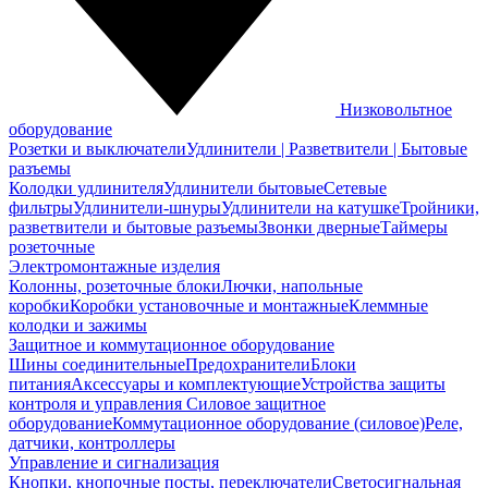
Низковольтное
оборудование
Розетки и выключатели
Удлинители | Разветвители | Бытовые
разъемы
Колодки удлинителя
Удлинители бытовые
Сетевые
фильтры
Удлинители-шнуры
Удлинители на катушке
Тройники,
разветвители и бытовые разъемы
Звонки дверные
Таймеры
розеточные
Электромонтажные изделия
Колонны, розеточные блоки
Лючки, напольные
коробки
Коробки установочные и монтажные
Клеммные
колодки и зажимы
Защитное и коммутационное оборудование
Шины соединительные
Предохранители
Блоки
питания
Аксессуары и комплектующие
Устройства защиты
контроля и управления
Силовое защитное
оборудование
Коммутационное оборудование (силовое)
Реле,
датчики, контроллеры
Управление и сигнализация
Кнопки, кнопочные посты, переключатели
Светосигнальная