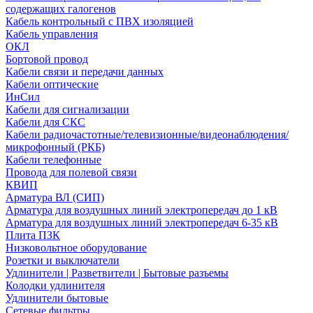
содержащих галогенов
Кабель контрольный с ПВХ изоляцией
Кабель управления
ОКЛ
Бортовой провод
Кабели связи и передачи данных
Кабели оптические
ИнСил
Кабели для сигнализации
Кабели для СКС
Кабели радиочастотные/телевизионные/видеонаблюдения/
микрофонный (РКБ)
Кабели телефонные
Провода для полевой связи
КВИП
Арматура ВЛ (СИП)
Арматура для воздушных линий электропередач до 1 кВ
Арматура для воздушных линий электропередач 6-35 кВ
Плита ПЗК
Низковольтное оборудование
Розетки и выключатели
Удлинители | Разветвители | Бытовые разъемы
Колодки удлинителя
Удлинители бытовые
Сетевые фильтры