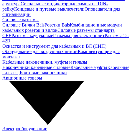
арматура
Сигнальные индикаторные лампы на DIN-
рейку
Концевые и путевые выключатели
Оповещатели для
сигнализаций
Силовые разъемы
Силовые Вилки Bals
Розетки Bals
Комбинационные модули
кабельных розеток и вилок
Силовые разъемы стандарта
CEE
Разъемы каучуковые
Разъемы для электроплит
Разъемы 12-
42В
Оснастка и инструмент для кабельных и ВЛ (СИП)
Оборудование для воздушных линий
Комплектующие для
монтажа
Кабельные наконечники, муфты и гильзы
Наконечники кабельные силовые
Кабельные муфты
Кабельные
гильзы | Болтовые наконечники
Акционные товары
Электрооборудование