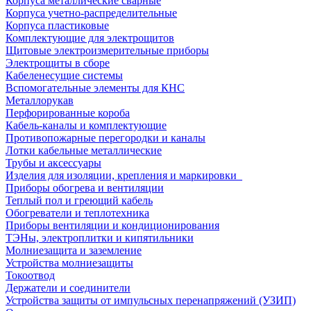
Корпуса металлические сварные
Корпуса учетно-распределительные
Корпуса пластиковые
Комплектующие для электрощитов
Щитовые электроизмерительные приборы
Электрощиты в сборе
Кабеленесущие системы
Вспомогательные элементы для КНС
Металлорукав
Перфорированные короба
Кабель-каналы и комплектующие
Противопожарные перегородки и каналы
Лотки кабельные металлические
Трубы и аксессуары
Изделия для изоляции, крепления и маркировки
Приборы обогрева и вентиляции
Теплый пол и греющий кабель
Обогреватели и теплотехника
Приборы вентиляции и кондиционирования
ТЭНы, электроплитки и кипятильники
Молниезащита и заземление
Устройства молниезащиты
Токоотвод
Держатели и соединители
Устройства защиты от импульсных перенапряжений (УЗИП)