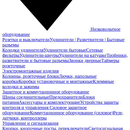
Низковольтное
оборудование
Розетки и выключатели
Удлинители | Разветвители | Бытовые
разъемы
Колодки удлинителя
Удлинители бытовые
Сетевые
фильтры
Удлинители-шнуры
Удлинители на катушке
Тройники,
разветвители и бытовые разъемы
Звонки дверные
Таймеры
розеточные
Электромонтажные изделия
Колонны, розеточные блоки
Лючки, напольные
коробки
Коробки установочные и монтажные
Клеммные
колодки и зажимы
Защитное и коммутационное оборудование
Шины соединительные
Предохранители
Блоки
питания
Аксессуары и комплектующие
Устройства защиты
контроля и управления
Силовое защитное
оборудование
Коммутационное оборудование (силовое)
Реле,
датчики, контроллеры
Управление и сигнализация
Кнопки, кнопочные посты, переключатели
Светосигнальная