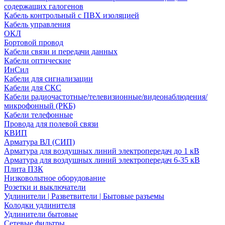
содержащих галогенов
Кабель контрольный с ПВХ изоляцией
Кабель управления
ОКЛ
Бортовой провод
Кабели связи и передачи данных
Кабели оптические
ИнСил
Кабели для сигнализации
Кабели для СКС
Кабели радиочастотные/телевизионные/видеонаблюдения/
микрофонный (РКБ)
Кабели телефонные
Провода для полевой связи
КВИП
Арматура ВЛ (СИП)
Арматура для воздушных линий электропередач до 1 кВ
Арматура для воздушных линий электропередач 6-35 кВ
Плита ПЗК
Низковольтное оборудование
Розетки и выключатели
Удлинители | Разветвители | Бытовые разъемы
Колодки удлинителя
Удлинители бытовые
Сетевые фильтры