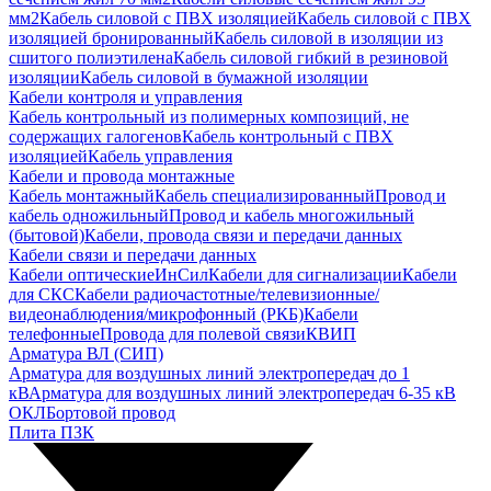
мм2
Кабель силовой с ПВХ изоляцией
Кабель силовой с ПВХ
изоляцией бронированный
Кабель силовой в изоляции из
сшитого полиэтилена
Кабель силовой гибкий в резиновой
изоляции
Кабель силовой в бумажной изоляции
Кабели контроля и управления
Кабель контрольный из полимерных композиций, не
содержащих галогенов
Кабель контрольный с ПВХ
изоляцией
Кабель управления
Кабели и провода монтажные
Кабель монтажный
Кабель специализированный
Провод и
кабель одножильный
Провод и кабель многожильный
(бытовой)
Кабели, провода связи и передачи данных
Кабели связи и передачи данных
Кабели оптические
ИнСил
Кабели для сигнализации
Кабели
для СКС
Кабели радиочастотные/телевизионные/
видеонаблюдения/микрофонный (РКБ)
Кабели
телефонные
Провода для полевой связи
КВИП
Арматура ВЛ (СИП)
Арматура для воздушных линий электропередач до 1
кВ
Арматура для воздушных линий электропередач 6-35 кВ
ОКЛ
Бортовой провод
Плита ПЗК