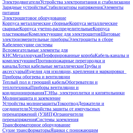
Электродвигатели
Устройства электропитания и стабилизации
Зарядные устройства
Стабилизаторы напряжения
Элементы
питания
Электрощитовое оборудование
Корпуса металлические сборные
Корпуса металлические
сварные
Корпуса учетно-распределительные
Корпуса
пластиковые
Комплектующие для электрощитов
Щитовые
электроизмерительные приборы
Электрощиты в сборе
Кабеленесущие системы
Вспомогательные элементы для
КНС
Металлорукав
Перфорированные короба
Кабель-каналы и
комплектующие
Противопожарные перегородки и
каналы
Лотки кабельные металлические
Трубы и
аксессуары
Изделия для изоляции, крепления и маркировки
Приборы обогрева и вентиляции
Теплый пол и греющий кабель
Обогреватели и
теплотехника
Приборы вентиляции и
кондиционирования
ТЭНы, электроплитки и кипятильники
Молниезащита и заземление
Устройства молниезащиты
Токоотвод
Держатели и
соединители
Устройства защиты от импульсных
перенапряжений (УЗИП)
Ограничители
перенапряжения
Системы заземления
Трансформаторное оборудование
Сухие трансформаторы
Ящики с понижающим