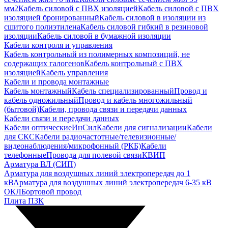
мм2
Кабель силовой с ПВХ изоляцией
Кабель силовой с ПВХ
изоляцией бронированный
Кабель силовой в изоляции из
сшитого полиэтилена
Кабель силовой гибкий в резиновой
изоляции
Кабель силовой в бумажной изоляции
Кабели контроля и управления
Кабель контрольный из полимерных композиций, не
содержащих галогенов
Кабель контрольный с ПВХ
изоляцией
Кабель управления
Кабели и провода монтажные
Кабель монтажный
Кабель специализированный
Провод и
кабель одножильный
Провод и кабель многожильный
(бытовой)
Кабели, провода связи и передачи данных
Кабели связи и передачи данных
Кабели оптические
ИнСил
Кабели для сигнализации
Кабели
для СКС
Кабели радиочастотные/телевизионные/
видеонаблюдения/микрофонный (РКБ)
Кабели
телефонные
Провода для полевой связи
КВИП
Арматура ВЛ (СИП)
Арматура для воздушных линий электропередач до 1
кВ
Арматура для воздушных линий электропередач 6-35 кВ
ОКЛ
Бортовой провод
Плита ПЗК