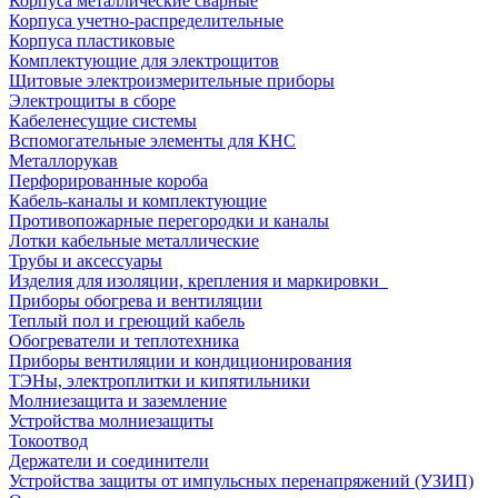
Корпуса металлические сварные
Корпуса учетно-распределительные
Корпуса пластиковые
Комплектующие для электрощитов
Щитовые электроизмерительные приборы
Электрощиты в сборе
Кабеленесущие системы
Вспомогательные элементы для КНС
Металлорукав
Перфорированные короба
Кабель-каналы и комплектующие
Противопожарные перегородки и каналы
Лотки кабельные металлические
Трубы и аксессуары
Изделия для изоляции, крепления и маркировки
Приборы обогрева и вентиляции
Теплый пол и греющий кабель
Обогреватели и теплотехника
Приборы вентиляции и кондиционирования
ТЭНы, электроплитки и кипятильники
Молниезащита и заземление
Устройства молниезащиты
Токоотвод
Держатели и соединители
Устройства защиты от импульсных перенапряжений (УЗИП)