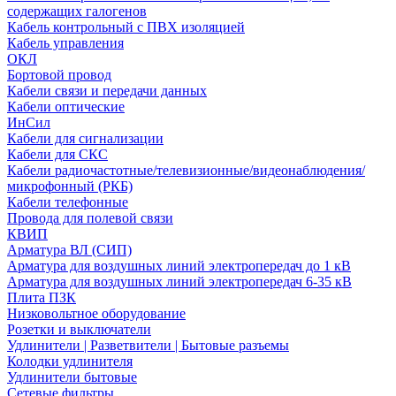
содержащих галогенов
Кабель контрольный с ПВХ изоляцией
Кабель управления
ОКЛ
Бортовой провод
Кабели связи и передачи данных
Кабели оптические
ИнСил
Кабели для сигнализации
Кабели для СКС
Кабели радиочастотные/телевизионные/видеонаблюдения/
микрофонный (РКБ)
Кабели телефонные
Провода для полевой связи
КВИП
Арматура ВЛ (СИП)
Арматура для воздушных линий электропередач до 1 кВ
Арматура для воздушных линий электропередач 6-35 кВ
Плита ПЗК
Низковольтное оборудование
Розетки и выключатели
Удлинители | Разветвители | Бытовые разъемы
Колодки удлинителя
Удлинители бытовые
Сетевые фильтры