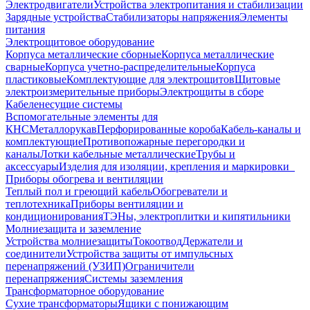
Электродвигатели
Устройства электропитания и стабилизации
Зарядные устройства
Стабилизаторы напряжения
Элементы
питания
Электрощитовое оборудование
Корпуса металлические сборные
Корпуса металлические
сварные
Корпуса учетно-распределительные
Корпуса
пластиковые
Комплектующие для электрощитов
Щитовые
электроизмерительные приборы
Электрощиты в сборе
Кабеленесущие системы
Вспомогательные элементы для
КНС
Металлорукав
Перфорированные короба
Кабель-каналы и
комплектующие
Противопожарные перегородки и
каналы
Лотки кабельные металлические
Трубы и
аксессуары
Изделия для изоляции, крепления и маркировки
Приборы обогрева и вентиляции
Теплый пол и греющий кабель
Обогреватели и
теплотехника
Приборы вентиляции и
кондиционирования
ТЭНы, электроплитки и кипятильники
Молниезащита и заземление
Устройства молниезащиты
Токоотвод
Держатели и
соединители
Устройства защиты от импульсных
перенапряжений (УЗИП)
Ограничители
перенапряжения
Системы заземления
Трансформаторное оборудование
Сухие трансформаторы
Ящики с понижающим