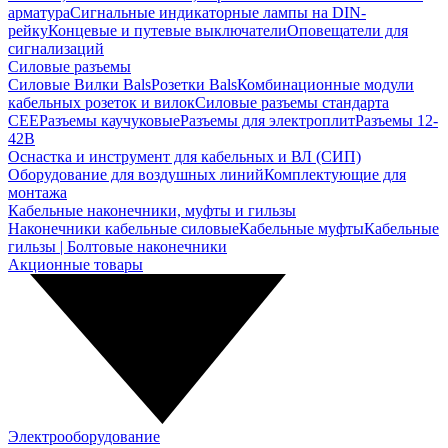
арматура
Сигнальные индикаторные лампы на DIN-
рейку
Концевые и путевые выключатели
Оповещатели для
сигнализаций
Силовые разъемы
Силовые Вилки Bals
Розетки Bals
Комбинационные модули
кабельных розеток и вилок
Силовые разъемы стандарта
CEE
Разъемы каучуковые
Разъемы для электроплит
Разъемы 12-
42В
Оснастка и инструмент для кабельных и ВЛ (СИП)
Оборудование для воздушных линий
Комплектующие для
монтажа
Кабельные наконечники, муфты и гильзы
Наконечники кабельные силовые
Кабельные муфты
Кабельные
гильзы | Болтовые наконечники
Акционные товары
Электрооборудование