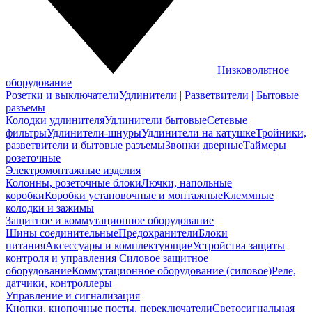
Низковольтное
оборудование
Розетки и выключатели
Удлинители | Разветвители | Бытовые
разъемы
Колодки удлинителя
Удлинители бытовые
Сетевые
фильтры
Удлинители-шнуры
Удлинители на катушке
Тройники,
разветвители и бытовые разъемы
Звонки дверные
Таймеры
розеточные
Электромонтажные изделия
Колонны, розеточные блоки
Лючки, напольные
коробки
Коробки установочные и монтажные
Клеммные
колодки и зажимы
Защитное и коммутационное оборудование
Шины соединительные
Предохранители
Блоки
питания
Аксессуары и комплектующие
Устройства защиты
контроля и управления
Силовое защитное
оборудование
Коммутационное оборудование (силовое)
Реле,
датчики, контроллеры
Управление и сигнализация
Кнопки, кнопочные посты, переключатели
Светосигнальная