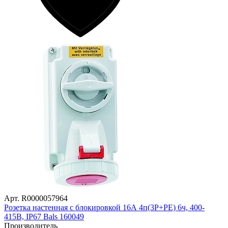
Арт. R0000057964
Розетка настенная с блокировкой 16А 4п(3P+PE) 6ч, 400-
415В, IP67 Bals 160049
Производитель