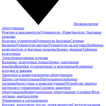
Низковольтное
оборудование
Розетки и выключатели
Удлинители | Разветвители | Бытовые
разъемы
Колодки удлинителя
Удлинители бытовые
Сетевые
фильтры
Удлинители-шнуры
Удлинители на катушке
Тройники,
разветвители и бытовые разъемы
Звонки дверные
Таймеры
розеточные
Электромонтажные изделия
Колонны, розеточные блоки
Лючки, напольные
коробки
Коробки установочные и монтажные
Клеммные
колодки и зажимы
Защитное и коммутационное оборудование
Шины соединительные
Предохранители
Блоки
питания
Аксессуары и комплектующие
Устройства защиты
контроля и управления
Силовое защитное
оборудование
Коммутационное оборудование (силовое)
Реле,
датчики, контроллеры
Управление и сигнализация
Кнопки, кнопочные посты, переключатели
Светосигнальная