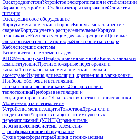
Электродвигатели
Устройства электропитания и стабилизации
Зарядные устройства
Стабилизаторы напряжения
Элементы
питания
Электрощитовое оборудование
Корпуса металлические сборные
Корпуса металлические
сварные
Корпуса учетно-распределительные
Корпуса
пластиковые
Комплектующие для электрощитов
Щитовые
электроизмерительные приборы
Электрощиты в сборе
Кабеленесущие системы
Вспомогательные элементы для
КНС
Металлорукав
Перфорированные короба
Кабель-каналы и
комплектующие
Противопожарные перегородки и
каналы
Лотки кабельные металлические
Трубы и
аксессуары
Изделия для изоляции, крепления и маркировки
Приборы обогрева и вентиляции
Теплый пол и греющий кабель
Обогреватели и
теплотехника
Приборы вентиляции и
кондиционирования
ТЭНы, электроплитки и кипятильники
Молниезащита и заземление
Устройства молниезащиты
Токоотвод
Держатели и
соединители
Устройства защиты от импульсных
перенапряжений (УЗИП)
Ограничители
перенапряжения
Системы заземления
Трансформаторное оборудование
Сухие трансформаторы
Ящики с понижающим