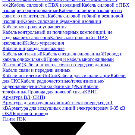
мм2
Кабель силовой с ПВХ изоляцией
Кабель силовой с ПВХ
изоляцией бронированный
Кабель силовой в изоляции из
сшитого полиэтилена
Кабель силовой гибкий в резиновой
изоляции
Кабель силовой в бумажной изоляции
Кабели контроля и управления
Кабель контрольный из полимерных композиций, не
содержащих галогенов
Кабель контрольный с ПВХ
изоляцией
Кабель управления
Кабели и провода монтажные
Кабель монтажный
Кабель специализированный
Провод и
кабель одножильный
Провод и кабель многожильный
(бытовой)
Кабели, провода связи и передачи данных
Кабели связи и передачи данных
Кабели оптические
ИнСил
Кабели для сигнализации
Кабели
для СКС
Кабели радиочастотные/телевизионные/
видеонаблюдения/микрофонный (РКБ)
Кабели
телефонные
Провода для полевой связи
КВИП
Арматура ВЛ (СИП)
Арматура для воздушных линий электропередач до 1
кВ
Арматура для воздушных линий электропередач 6-35 кВ
ОКЛ
Бортовой провод
Плита ПЗК