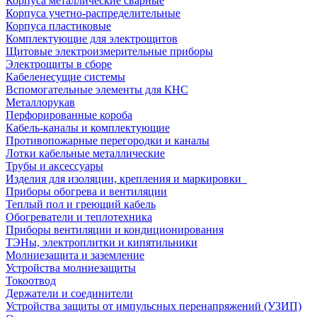
Корпуса металлические сварные
Корпуса учетно-распределительные
Корпуса пластиковые
Комплектующие для электрощитов
Щитовые электроизмерительные приборы
Электрощиты в сборе
Кабеленесущие системы
Вспомогательные элементы для КНС
Металлорукав
Перфорированные короба
Кабель-каналы и комплектующие
Противопожарные перегородки и каналы
Лотки кабельные металлические
Трубы и аксессуары
Изделия для изоляции, крепления и маркировки
Приборы обогрева и вентиляции
Теплый пол и греющий кабель
Обогреватели и теплотехника
Приборы вентиляции и кондиционирования
ТЭНы, электроплитки и кипятильники
Молниезащита и заземление
Устройства молниезащиты
Токоотвод
Держатели и соединители
Устройства защиты от импульсных перенапряжений (УЗИП)