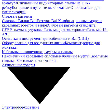
арматура
Сигнальные индикаторные лампы на DIN-
рейку
Концевые и путевые выключатели
Оповещатели для
сигнализаций
Силовые разъемы
Силовые Вилки Bals
Розетки Bals
Комбинационные модули
кабельных розеток и вилок
Силовые разъемы стандарта
CEE
Разъемы каучуковые
Разъемы для электроплит
Разъемы 12-
42В
Оснастка и инструмент для кабельных и ВЛ (СИП)
Оборудование для воздушных линий
Комплектующие для
монтажа
Кабельные наконечники, муфты и гильзы
Наконечники кабельные силовые
Кабельные муфты
Кабельные
гильзы | Болтовые наконечники
Акционные товары
Электрооборудование