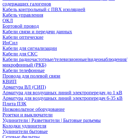
содержащих галогенов
Кабель контрольный с ПВХ изоляцией
Кабель управления
ОКЛ
Бортовой провод
Кабели связи и передачи данных
Кабели оптические
ИнСил
Кабели для сигнализации
Кабели для СКС
Кабели радиочастотные/телевизионные/видеонаблюдения/
микрофонный (РКБ)
Кабели телефонные
Провода для полевой связи
КВИП
Арматура ВЛ (СИП)
Арматура для воздушных линий электропередач до 1 кВ
Арматура для воздушных линий электропередач 6-35 кВ
Плита ПЗК
Низковольтное оборудование
Розетки и выключатели
Удлинители | Разветвители | Бытовые разъемы
Колодки удлинителя
Удлинители бытовые
Сетевые фильтры