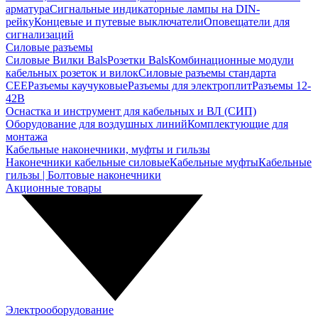
арматура
Сигнальные индикаторные лампы на DIN-
рейку
Концевые и путевые выключатели
Оповещатели для
сигнализаций
Силовые разъемы
Силовые Вилки Bals
Розетки Bals
Комбинационные модули
кабельных розеток и вилок
Силовые разъемы стандарта
CEE
Разъемы каучуковые
Разъемы для электроплит
Разъемы 12-
42В
Оснастка и инструмент для кабельных и ВЛ (СИП)
Оборудование для воздушных линий
Комплектующие для
монтажа
Кабельные наконечники, муфты и гильзы
Наконечники кабельные силовые
Кабельные муфты
Кабельные
гильзы | Болтовые наконечники
Акционные товары
Электрооборудование