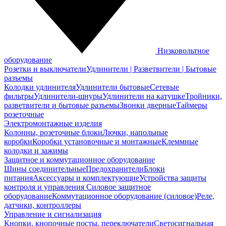
Низковольтное
оборудование
Розетки и выключатели
Удлинители | Разветвители | Бытовые
разъемы
Колодки удлинителя
Удлинители бытовые
Сетевые
фильтры
Удлинители-шнуры
Удлинители на катушке
Тройники,
разветвители и бытовые разъемы
Звонки дверные
Таймеры
розеточные
Электромонтажные изделия
Колонны, розеточные блоки
Лючки, напольные
коробки
Коробки установочные и монтажные
Клеммные
колодки и зажимы
Защитное и коммутационное оборудование
Шины соединительные
Предохранители
Блоки
питания
Аксессуары и комплектующие
Устройства защиты
контроля и управления
Силовое защитное
оборудование
Коммутационное оборудование (силовое)
Реле,
датчики, контроллеры
Управление и сигнализация
Кнопки, кнопочные посты, переключатели
Светосигнальная