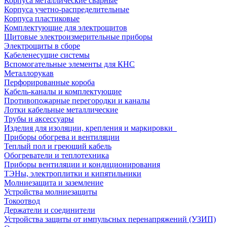
Корпуса металлические сварные
Корпуса учетно-распределительные
Корпуса пластиковые
Комплектующие для электрощитов
Щитовые электроизмерительные приборы
Электрощиты в сборе
Кабеленесущие системы
Вспомогательные элементы для КНС
Металлорукав
Перфорированные короба
Кабель-каналы и комплектующие
Противопожарные перегородки и каналы
Лотки кабельные металлические
Трубы и аксессуары
Изделия для изоляции, крепления и маркировки
Приборы обогрева и вентиляции
Теплый пол и греющий кабель
Обогреватели и теплотехника
Приборы вентиляции и кондиционирования
ТЭНы, электроплитки и кипятильники
Молниезащита и заземление
Устройства молниезащиты
Токоотвод
Держатели и соединители
Устройства защиты от импульсных перенапряжений (УЗИП)