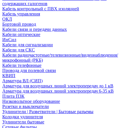
содержащих галогенов
Кабель контрольный с ПВХ изоляцией
Кабель управления
ОКЛ
Бортовой провод
Кабели связи и передачи данных
Кабели оптические
ИнСил
Кабели для сигнализации
Кабели для СКС
Кабели радиочастотные/телевизионные/видеонаблюдения/
микрофонный (РКБ)
Кабели телефонные
Провода для полевой связи
КВИП
Арматура ВЛ (СИП)
Арматура для воздушных линий электропередач до 1 кВ
Арматура для воздушных линий электропередач 6-35 кВ
Плита ПЗК
Низковольтное оборудование
Розетки и выключатели
Удлинители | Разветвители | Бытовые разъемы
Колодки удлинителя
Удлинители бытовые
Сетевые фильтры