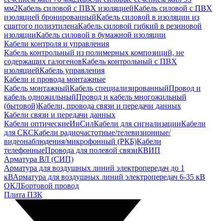
мм2
Кабель силовой с ПВХ изоляцией
Кабель силовой с ПВХ
изоляцией бронированный
Кабель силовой в изоляции из
сшитого полиэтилена
Кабель силовой гибкий в резиновой
изоляции
Кабель силовой в бумажной изоляции
Кабели контроля и управления
Кабель контрольный из полимерных композиций, не
содержащих галогенов
Кабель контрольный с ПВХ
изоляцией
Кабель управления
Кабели и провода монтажные
Кабель монтажный
Кабель специализированный
Провод и
кабель одножильный
Провод и кабель многожильный
(бытовой)
Кабели, провода связи и передачи данных
Кабели связи и передачи данных
Кабели оптические
ИнСил
Кабели для сигнализации
Кабели
для СКС
Кабели радиочастотные/телевизионные/
видеонаблюдения/микрофонный (РКБ)
Кабели
телефонные
Провода для полевой связи
КВИП
Арматура ВЛ (СИП)
Арматура для воздушных линий электропередач до 1
кВ
Арматура для воздушных линий электропередач 6-35 кВ
ОКЛ
Бортовой провод
Плита ПЗК