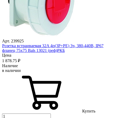
Арт. 239925
Розетка встраиваемая 32A 4п(3P+PE) 3ч, 380-440В, IP67
фланец 75х75 Bals 13021 (реф)РКБ
Цена
1 878
.75
₽
Наличие
в наличии
Купить