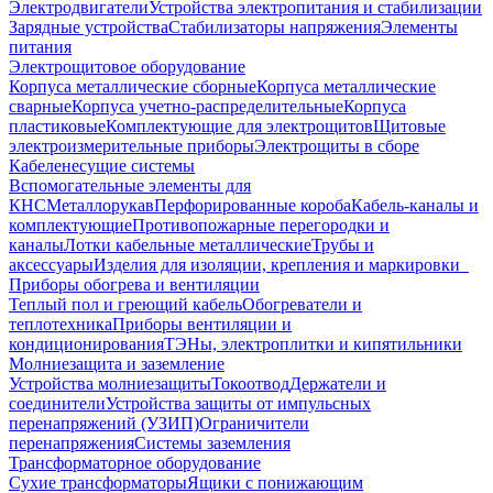
Электродвигатели
Устройства электропитания и стабилизации
Зарядные устройства
Стабилизаторы напряжения
Элементы
питания
Электрощитовое оборудование
Корпуса металлические сборные
Корпуса металлические
сварные
Корпуса учетно-распределительные
Корпуса
пластиковые
Комплектующие для электрощитов
Щитовые
электроизмерительные приборы
Электрощиты в сборе
Кабеленесущие системы
Вспомогательные элементы для
КНС
Металлорукав
Перфорированные короба
Кабель-каналы и
комплектующие
Противопожарные перегородки и
каналы
Лотки кабельные металлические
Трубы и
аксессуары
Изделия для изоляции, крепления и маркировки
Приборы обогрева и вентиляции
Теплый пол и греющий кабель
Обогреватели и
теплотехника
Приборы вентиляции и
кондиционирования
ТЭНы, электроплитки и кипятильники
Молниезащита и заземление
Устройства молниезащиты
Токоотвод
Держатели и
соединители
Устройства защиты от импульсных
перенапряжений (УЗИП)
Ограничители
перенапряжения
Системы заземления
Трансформаторное оборудование
Сухие трансформаторы
Ящики с понижающим