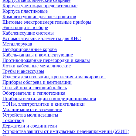
Корпуса металлические сварные
Корпуса учетно-распределительные
Корпуса пластиковые
Комплектующие для электрощитов
Щитовые электроизмерительные приборы
Электрощиты в сборе
Кабеленесущие системы
Вспомогательные элементы для КНС
Металлорукав
Перфорированные короба
Кабель-каналы и комплектующие
Противопожарные перегородки и каналы
Лотки кабельные металлические
Трубы и аксессуары
Изделия для изоляции, крепления и маркировки
Приборы обогрева и вентиляции
Теплый пол и греющий кабель
Обогреватели и теплотехника
Приборы вентиляции и кондиционирования
ТЭНы, электроплитки и кипятильники
Молниезащита и заземление
Устройства молниезащиты
Токоотвод
Держатели и соединители
Устройства защиты от импульсных перенапряжений (УЗИП)