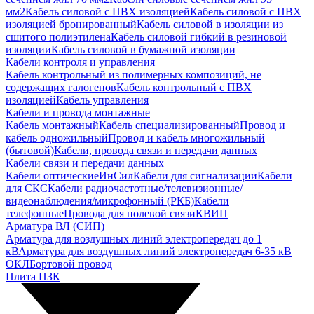
мм2
Кабель силовой с ПВХ изоляцией
Кабель силовой с ПВХ
изоляцией бронированный
Кабель силовой в изоляции из
сшитого полиэтилена
Кабель силовой гибкий в резиновой
изоляции
Кабель силовой в бумажной изоляции
Кабели контроля и управления
Кабель контрольный из полимерных композиций, не
содержащих галогенов
Кабель контрольный с ПВХ
изоляцией
Кабель управления
Кабели и провода монтажные
Кабель монтажный
Кабель специализированный
Провод и
кабель одножильный
Провод и кабель многожильный
(бытовой)
Кабели, провода связи и передачи данных
Кабели связи и передачи данных
Кабели оптические
ИнСил
Кабели для сигнализации
Кабели
для СКС
Кабели радиочастотные/телевизионные/
видеонаблюдения/микрофонный (РКБ)
Кабели
телефонные
Провода для полевой связи
КВИП
Арматура ВЛ (СИП)
Арматура для воздушных линий электропередач до 1
кВ
Арматура для воздушных линий электропередач 6-35 кВ
ОКЛ
Бортовой провод
Плита ПЗК