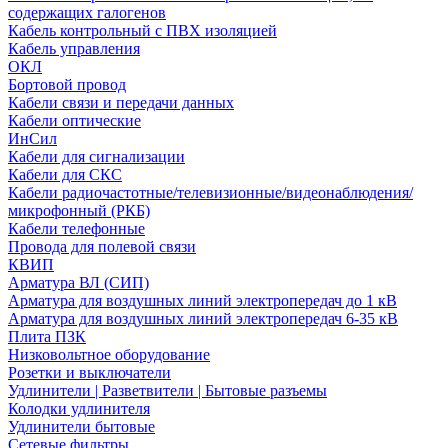
содержащих галогенов
Кабель контрольный с ПВХ изоляцией
Кабель управления
ОКЛ
Бортовой провод
Кабели связи и передачи данных
Кабели оптические
ИнСил
Кабели для сигнализации
Кабели для СКС
Кабели радиочастотные/телевизионные/видеонаблюдения/
микрофонный (РКБ)
Кабели телефонные
Провода для полевой связи
КВИП
Арматура ВЛ (СИП)
Арматура для воздушных линий электропередач до 1 кВ
Арматура для воздушных линий электропередач 6-35 кВ
Плита ПЗК
Низковольтное оборудование
Розетки и выключатели
Удлинители | Разветвители | Бытовые разъемы
Колодки удлинителя
Удлинители бытовые
Сетевые фильтры