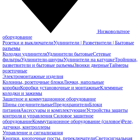
Низковольтное
оборудование
Розетки и выключатели
Удлинители | Разветвители | Бытовые
разъемы
Колодки удлинителя
Удлинители бытовые
Сетевые
фильтры
Удлинители-шнуры
Удлинители на катушке
Тройники,
разветвители и бытовые разъемы
Звонки дверные
Таймеры
розеточные
Электромонтажные изделия
Колонны, розеточные блоки
Лючки, напольные
коробки
Коробки установочные и монтажные
Клеммные
колодки и зажимы
Защитное и коммутационное оборудование
Шины соединительные
Предохранители
Блоки
питания
Аксессуары и комплектующие
Устройства защиты
контроля и управления
Силовое защитное
оборудование
Коммутационное оборудование (силовое)
Реле,
датчики, контроллеры
Управление и сигнализация
Кнопки, кнопочные посты, переключатели
Светосигнальная