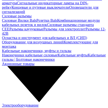
арматура
Сигнальные индикаторные лампы на DIN-
рейку
Концевые и путевые выключатели
Оповещатели для
сигнализаций
Силовые разъемы
Силовые Вилки Bals
Розетки Bals
Комбинационные модули
кабельных розеток и вилок
Силовые разъемы стандарта
CEE
Разъемы каучуковые
Разъемы для электроплит
Разъемы 12-
42В
Оснастка и инструмент для кабельных и ВЛ (СИП)
Оборудование для воздушных линий
Комплектующие для
монтажа
Кабельные наконечники, муфты и гильзы
Наконечники кабельные силовые
Кабельные муфты
Кабельные
гильзы | Болтовые наконечники
Акционные товары
Электрооборудование