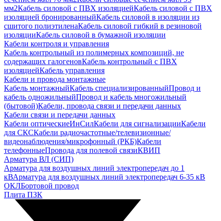
мм2
Кабель силовой с ПВХ изоляцией
Кабель силовой с ПВХ
изоляцией бронированный
Кабель силовой в изоляции из
сшитого полиэтилена
Кабель силовой гибкий в резиновой
изоляции
Кабель силовой в бумажной изоляции
Кабели контроля и управления
Кабель контрольный из полимерных композиций, не
содержащих галогенов
Кабель контрольный с ПВХ
изоляцией
Кабель управления
Кабели и провода монтажные
Кабель монтажный
Кабель специализированный
Провод и
кабель одножильный
Провод и кабель многожильный
(бытовой)
Кабели, провода связи и передачи данных
Кабели связи и передачи данных
Кабели оптические
ИнСил
Кабели для сигнализации
Кабели
для СКС
Кабели радиочастотные/телевизионные/
видеонаблюдения/микрофонный (РКБ)
Кабели
телефонные
Провода для полевой связи
КВИП
Арматура ВЛ (СИП)
Арматура для воздушных линий электропередач до 1
кВ
Арматура для воздушных линий электропередач 6-35 кВ
ОКЛ
Бортовой провод
Плита ПЗК