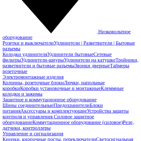
Низковольтное
оборудование
Розетки и выключатели
Удлинители | Разветвители | Бытовые
разъемы
Колодки удлинителя
Удлинители бытовые
Сетевые
фильтры
Удлинители-шнуры
Удлинители на катушке
Тройники,
разветвители и бытовые разъемы
Звонки дверные
Таймеры
розеточные
Электромонтажные изделия
Колонны, розеточные блоки
Лючки, напольные
коробки
Коробки установочные и монтажные
Клеммные
колодки и зажимы
Защитное и коммутационное оборудование
Шины соединительные
Предохранители
Блоки
питания
Аксессуары и комплектующие
Устройства защиты
контроля и управления
Силовое защитное
оборудование
Коммутационное оборудование (силовое)
Реле,
датчики, контроллеры
Управление и сигнализация
Кнопки, кнопочные посты, переключатели
Светосигнальная