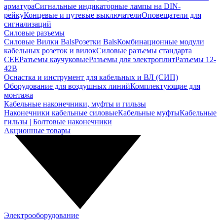
арматура
Сигнальные индикаторные лампы на DIN-
рейку
Концевые и путевые выключатели
Оповещатели для
сигнализаций
Силовые разъемы
Силовые Вилки Bals
Розетки Bals
Комбинационные модули
кабельных розеток и вилок
Силовые разъемы стандарта
CEE
Разъемы каучуковые
Разъемы для электроплит
Разъемы 12-
42В
Оснастка и инструмент для кабельных и ВЛ (СИП)
Оборудование для воздушных линий
Комплектующие для
монтажа
Кабельные наконечники, муфты и гильзы
Наконечники кабельные силовые
Кабельные муфты
Кабельные
гильзы | Болтовые наконечники
Акционные товары
Электрооборудование