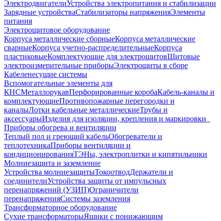
Электродвигатели
Устройства электропитания и стабилизации
Зарядные устройства
Стабилизаторы напряжения
Элементы
питания
Электрощитовое оборудование
Корпуса металлические сборные
Корпуса металлические
сварные
Корпуса учетно-распределительные
Корпуса
пластиковые
Комплектующие для электрощитов
Щитовые
электроизмерительные приборы
Электрощиты в сборе
Кабеленесущие системы
Вспомогательные элементы для
КНС
Металлорукав
Перфорированные короба
Кабель-каналы и
комплектующие
Противопожарные перегородки и
каналы
Лотки кабельные металлические
Трубы и
аксессуары
Изделия для изоляции, крепления и маркировки
Приборы обогрева и вентиляции
Теплый пол и греющий кабель
Обогреватели и
теплотехника
Приборы вентиляции и
кондиционирования
ТЭНы, электроплитки и кипятильники
Молниезащита и заземление
Устройства молниезащиты
Токоотвод
Держатели и
соединители
Устройства защиты от импульсных
перенапряжений (УЗИП)
Ограничители
перенапряжения
Системы заземления
Трансформаторное оборудование
Сухие трансформаторы
Ящики с понижающим