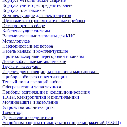
Корпуса металлические сварные
Корпуса учетно-распределительные
Корпуса пластиковые
Комплектующие для электрощитов
Щитовые электроизмерительные приборы
Электрощиты в сборе
Кабеленесущие системы
Вспомогательные элементы для КНС
Металлорукав
Перфорированные короба
Кабель-каналы и комплектующие
Противопожарные перегородки и каналы
Лотки кабельные металлические
Трубы и аксессуары
Изделия для изоляции, крепления и маркировки
Приборы обогрева и вентиляции
Теплый пол и греющий кабель
Обогреватели и теплотехника
Приборы вентиляции и кондиционирования
ТЭНы, электроплитки и кипятильники
Молниезащита и заземление
Устройства молниезащиты
Токоотвод
Держатели и соединители
Устройства защиты от импульсных перенапряжений (УЗИП)