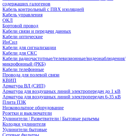
содержащих галогенов
Кабель контрольный с ПВХ изоляцией
Кабель управления
ОКЛ
Бортовой провод
Кабели связи и передачи данных
Кабели оптические
ИнСил
Кабели для сигнализации
Кабели для СКС
Кабели радиочастотные/телевизионные/видеонаблюдения/
микрофонный (РКБ)
Кабели телефонные
Провода для полевой связи
КВИП
Арматура ВЛ (СИП)
Арматура для воздушных линий электропередач до 1 кВ
Арматура для воздушных линий электропередач 6-35 кВ
Плита ПЗК
Низковольтное оборудование
Розетки и выключатели
Удлинители | Разветвители | Бытовые разъемы
Колодки удлинителя
Удлинители бытовые
Сетевые фильтры