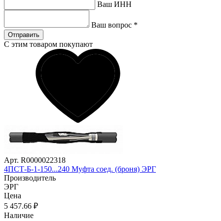
Ваш ИНН
Ваш вопрос
*
Отправить
С этим товаром покупают
Арт. R0000022318
4ПСТ-Б-1-150...240 Муфта соед. (броня) ЭРГ
Производитель
ЭРГ
Цена
5 457
.66
₽
Наличие