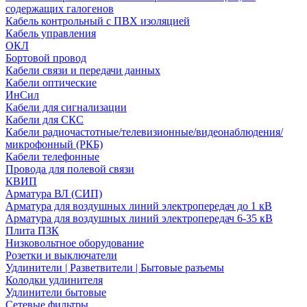
содержащих галогенов
Кабель контрольный с ПВХ изоляцией
Кабель управления
ОКЛ
Бортовой провод
Кабели связи и передачи данных
Кабели оптические
ИнСил
Кабели для сигнализации
Кабели для СКС
Кабели радиочастотные/телевизионные/видеонаблюдения/
микрофонный (РКБ)
Кабели телефонные
Провода для полевой связи
КВИП
Арматура ВЛ (СИП)
Арматура для воздушных линий электропередач до 1 кВ
Арматура для воздушных линий электропередач 6-35 кВ
Плита ПЗК
Низковольтное оборудование
Розетки и выключатели
Удлинители | Разветвители | Бытовые разъемы
Колодки удлинителя
Удлинители бытовые
Сетевые фильтры