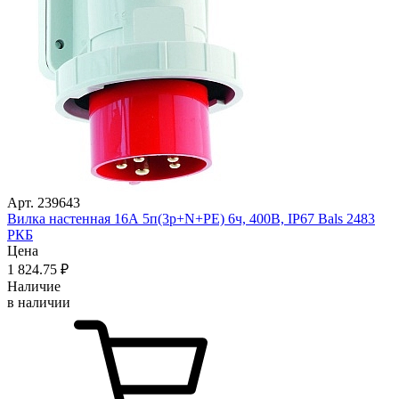
Арт. 239643
Вилка настенная 16А 5п(3р+N+PЕ) 6ч, 400В, IP67 Bals 2483
РКБ
Цена
1 824
.75
₽
Наличие
в наличии