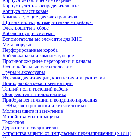
Корпуса металлические сварные
Корпуса учетно-распределительные
Корпуса пластиковые
Комплектующие для электрощитов
Щитовые электроизмерительные приборы
Электрощиты в сборе
Кабеленесущие системы
Вспомогательные элементы для КНС
Металлорукав
Перфорированные короба
Кабель-каналы и комплектующие
Противопожарные перегородки и каналы
Лотки кабельные металлические
Трубы и аксессуары
Изделия для изоляции, крепления и маркировки
Приборы обогрева и вентиляции
Теплый пол и греющий кабель
Обогреватели и теплотехника
Приборы вентиляции и кондиционирования
ТЭНы, электроплитки и кипятильники
Молниезащита и заземление
Устройства молниезащиты
Токоотвод
Держатели и соединители
Устройства защиты от импульсных перенапряжений (УЗИП)