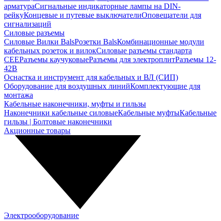
арматура
Сигнальные индикаторные лампы на DIN-
рейку
Концевые и путевые выключатели
Оповещатели для
сигнализаций
Силовые разъемы
Силовые Вилки Bals
Розетки Bals
Комбинационные модули
кабельных розеток и вилок
Силовые разъемы стандарта
CEE
Разъемы каучуковые
Разъемы для электроплит
Разъемы 12-
42В
Оснастка и инструмент для кабельных и ВЛ (СИП)
Оборудование для воздушных линий
Комплектующие для
монтажа
Кабельные наконечники, муфты и гильзы
Наконечники кабельные силовые
Кабельные муфты
Кабельные
гильзы | Болтовые наконечники
Акционные товары
Электрооборудование