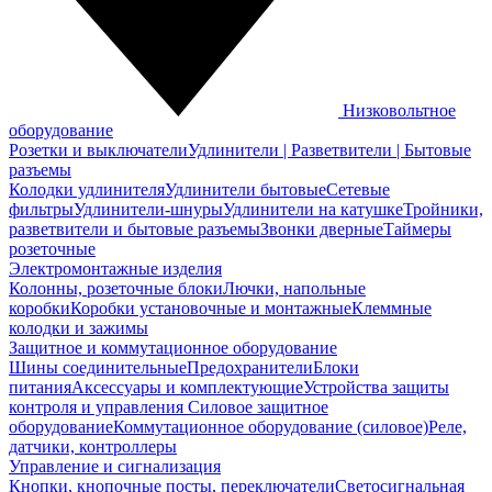
Низковольтное
оборудование
Розетки и выключатели
Удлинители | Разветвители | Бытовые
разъемы
Колодки удлинителя
Удлинители бытовые
Сетевые
фильтры
Удлинители-шнуры
Удлинители на катушке
Тройники,
разветвители и бытовые разъемы
Звонки дверные
Таймеры
розеточные
Электромонтажные изделия
Колонны, розеточные блоки
Лючки, напольные
коробки
Коробки установочные и монтажные
Клеммные
колодки и зажимы
Защитное и коммутационное оборудование
Шины соединительные
Предохранители
Блоки
питания
Аксессуары и комплектующие
Устройства защиты
контроля и управления
Силовое защитное
оборудование
Коммутационное оборудование (силовое)
Реле,
датчики, контроллеры
Управление и сигнализация
Кнопки, кнопочные посты, переключатели
Светосигнальная