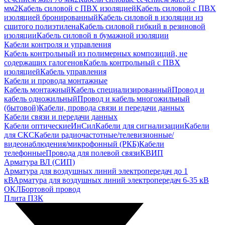
мм2
Кабель силовой с ПВХ изоляцией
Кабель силовой с ПВХ
изоляцией бронированный
Кабель силовой в изоляции из
сшитого полиэтилена
Кабель силовой гибкий в резиновой
изоляции
Кабель силовой в бумажной изоляции
Кабели контроля и управления
Кабель контрольный из полимерных композиций, не
содержащих галогенов
Кабель контрольный с ПВХ
изоляцией
Кабель управления
Кабели и провода монтажные
Кабель монтажный
Кабель специализированный
Провод и
кабель одножильный
Провод и кабель многожильный
(бытовой)
Кабели, провода связи и передачи данных
Кабели связи и передачи данных
Кабели оптические
ИнСил
Кабели для сигнализации
Кабели
для СКС
Кабели радиочастотные/телевизионные/
видеонаблюдения/микрофонный (РКБ)
Кабели
телефонные
Провода для полевой связи
КВИП
Арматура ВЛ (СИП)
Арматура для воздушных линий электропередач до 1
кВ
Арматура для воздушных линий электропередач 6-35 кВ
ОКЛ
Бортовой провод
Плита ПЗК