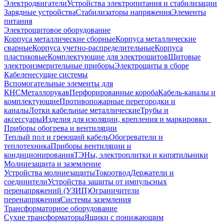
Электродвигатели
Устройства электропитания и стабилизации
Зарядные устройства
Стабилизаторы напряжения
Элементы
питания
Электрощитовое оборудование
Корпуса металлические сборные
Корпуса металлические
сварные
Корпуса учетно-распределительные
Корпуса
пластиковые
Комплектующие для электрощитов
Щитовые
электроизмерительные приборы
Электрощиты в сборе
Кабеленесущие системы
Вспомогательные элементы для
КНС
Металлорукав
Перфорированные короба
Кабель-каналы и
комплектующие
Противопожарные перегородки и
каналы
Лотки кабельные металлические
Трубы и
аксессуары
Изделия для изоляции, крепления и маркировки
Приборы обогрева и вентиляции
Теплый пол и греющий кабель
Обогреватели и
теплотехника
Приборы вентиляции и
кондиционирования
ТЭНы, электроплитки и кипятильники
Молниезащита и заземление
Устройства молниезащиты
Токоотвод
Держатели и
соединители
Устройства защиты от импульсных
перенапряжений (УЗИП)
Ограничители
перенапряжения
Системы заземления
Трансформаторное оборудование
Сухие трансформаторы
Ящики с понижающим