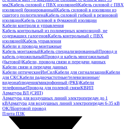
мм2
Кабель силовой с ПВХ изоляцией
Кабель силовой с ПВХ
изоляцией бронированный
Кабель силовой в изоляции из
сшитого полиэтилена
Кабель силовой гибкий в резиновой
изоляции
Кабель силовой в бумажной изоляции
Кабели контроля и управления
Кабель контрольный из полимерных композиций, не
содержащих галогенов
Кабель контрольный с ПВХ
изоляцией
Кабель управления
Кабели и провода монтажные
Кабель монтажный
Кабель специализированный
Провод и
кабель одножильный
Провод и кабель многожильный
(бытовой)
Кабели, провода связи и передачи данных
Кабели связи и передачи данных
Кабели оптические
ИнСил
Кабели для сигнализации
Кабели
для СКС
Кабели радиочастотные/телевизионные/
видеонаблюдения/микрофонный (РКБ)
Кабели
телефонные
Провода для полевой связи
КВИП
Арматура ВЛ (СИП)
Арматура для воздушных линий электропередач до 1
кВ
Арматура для воздушных линий электропередач 6-35 кВ
ОКЛ
Бортовой провод
Плита ПЗК