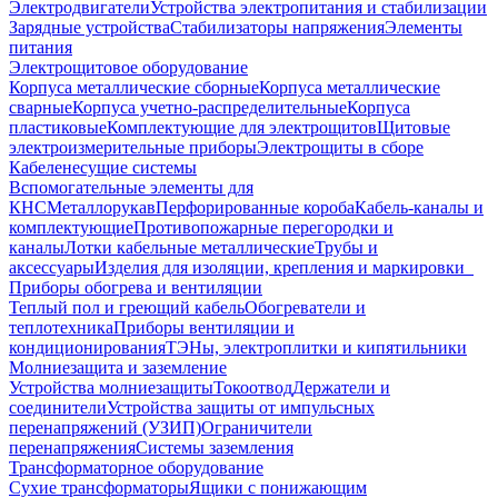
Электродвигатели
Устройства электропитания и стабилизации
Зарядные устройства
Стабилизаторы напряжения
Элементы
питания
Электрощитовое оборудование
Корпуса металлические сборные
Корпуса металлические
сварные
Корпуса учетно-распределительные
Корпуса
пластиковые
Комплектующие для электрощитов
Щитовые
электроизмерительные приборы
Электрощиты в сборе
Кабеленесущие системы
Вспомогательные элементы для
КНС
Металлорукав
Перфорированные короба
Кабель-каналы и
комплектующие
Противопожарные перегородки и
каналы
Лотки кабельные металлические
Трубы и
аксессуары
Изделия для изоляции, крепления и маркировки
Приборы обогрева и вентиляции
Теплый пол и греющий кабель
Обогреватели и
теплотехника
Приборы вентиляции и
кондиционирования
ТЭНы, электроплитки и кипятильники
Молниезащита и заземление
Устройства молниезащиты
Токоотвод
Держатели и
соединители
Устройства защиты от импульсных
перенапряжений (УЗИП)
Ограничители
перенапряжения
Системы заземления
Трансформаторное оборудование
Сухие трансформаторы
Ящики с понижающим