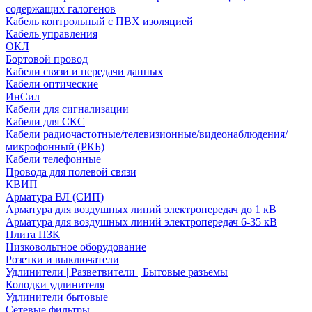
содержащих галогенов
Кабель контрольный с ПВХ изоляцией
Кабель управления
ОКЛ
Бортовой провод
Кабели связи и передачи данных
Кабели оптические
ИнСил
Кабели для сигнализации
Кабели для СКС
Кабели радиочастотные/телевизионные/видеонаблюдения/
микрофонный (РКБ)
Кабели телефонные
Провода для полевой связи
КВИП
Арматура ВЛ (СИП)
Арматура для воздушных линий электропередач до 1 кВ
Арматура для воздушных линий электропередач 6-35 кВ
Плита ПЗК
Низковольтное оборудование
Розетки и выключатели
Удлинители | Разветвители | Бытовые разъемы
Колодки удлинителя
Удлинители бытовые
Сетевые фильтры