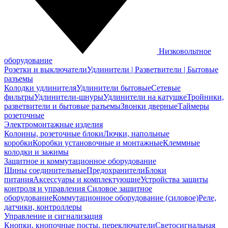
Низковольтное
оборудование
Розетки и выключатели
Удлинители | Разветвители | Бытовые
разъемы
Колодки удлинителя
Удлинители бытовые
Сетевые
фильтры
Удлинители-шнуры
Удлинители на катушке
Тройники,
разветвители и бытовые разъемы
Звонки дверные
Таймеры
розеточные
Электромонтажные изделия
Колонны, розеточные блоки
Лючки, напольные
коробки
Коробки установочные и монтажные
Клеммные
колодки и зажимы
Защитное и коммутационное оборудование
Шины соединительные
Предохранители
Блоки
питания
Аксессуары и комплектующие
Устройства защиты
контроля и управления
Силовое защитное
оборудование
Коммутационное оборудование (силовое)
Реле,
датчики, контроллеры
Управление и сигнализация
Кнопки, кнопочные посты, переключатели
Светосигнальная