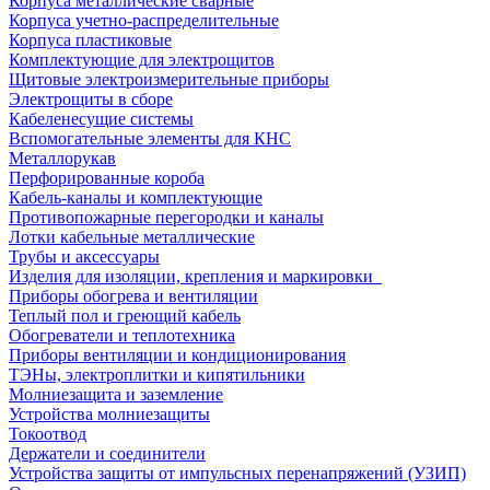
Корпуса металлические сварные
Корпуса учетно-распределительные
Корпуса пластиковые
Комплектующие для электрощитов
Щитовые электроизмерительные приборы
Электрощиты в сборе
Кабеленесущие системы
Вспомогательные элементы для КНС
Металлорукав
Перфорированные короба
Кабель-каналы и комплектующие
Противопожарные перегородки и каналы
Лотки кабельные металлические
Трубы и аксессуары
Изделия для изоляции, крепления и маркировки
Приборы обогрева и вентиляции
Теплый пол и греющий кабель
Обогреватели и теплотехника
Приборы вентиляции и кондиционирования
ТЭНы, электроплитки и кипятильники
Молниезащита и заземление
Устройства молниезащиты
Токоотвод
Держатели и соединители
Устройства защиты от импульсных перенапряжений (УЗИП)