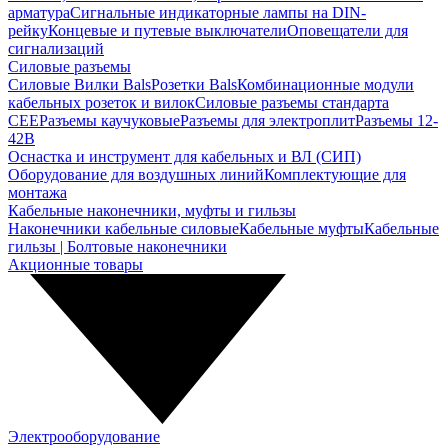
арматура
Сигнальные индикаторные лампы на DIN-
рейку
Концевые и путевые выключатели
Оповещатели для
сигнализаций
Силовые разъемы
Силовые Вилки Bals
Розетки Bals
Комбинационные модули
кабельных розеток и вилок
Силовые разъемы стандарта
CEE
Разъемы каучуковые
Разъемы для электроплит
Разъемы 12-
42В
Оснастка и инструмент для кабельных и ВЛ (СИП)
Оборудование для воздушных линий
Комплектующие для
монтажа
Кабельные наконечники, муфты и гильзы
Наконечники кабельные силовые
Кабельные муфты
Кабельные
гильзы | Болтовые наконечники
Акционные товары
Электрооборудование