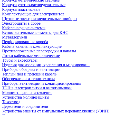
Корпуса металлические сварные
Корпуса учетно-распределительные
Корпуса пластиковые
Комплектующие для электрощитов
Щитовые электроизмерительные приборы
Электрощиты в сборе
Кабеленесущие системы
Вспомогательные элементы для КНС
Металлорукав
Перфорированные короба
Кабель-каналы и комплектующие
Противопожарные перегородки и каналы
Лотки кабельные металлические
Трубы и аксессуары
Изделия для изоляции, крепления и маркировки
Приборы обогрева и вентиляции
Теплый пол и греющий кабель
Обогреватели и теплотехника
Приборы вентиляции и кондиционирования
ТЭНы, электроплитки и кипятильники
Молниезащита и заземление
Устройства молниезащиты
Токоотвод
Держатели и соединители
Устройства защиты от импульсных перенапряжений (УЗИП)