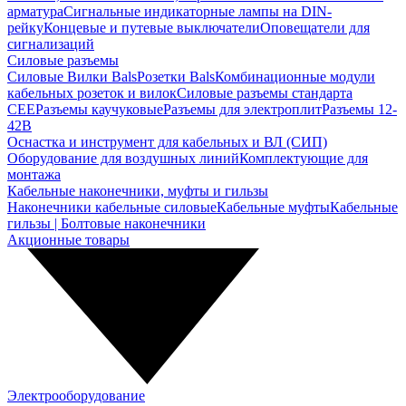
арматура
Сигнальные индикаторные лампы на DIN-
рейку
Концевые и путевые выключатели
Оповещатели для
сигнализаций
Силовые разъемы
Силовые Вилки Bals
Розетки Bals
Комбинационные модули
кабельных розеток и вилок
Силовые разъемы стандарта
CEE
Разъемы каучуковые
Разъемы для электроплит
Разъемы 12-
42В
Оснастка и инструмент для кабельных и ВЛ (СИП)
Оборудование для воздушных линий
Комплектующие для
монтажа
Кабельные наконечники, муфты и гильзы
Наконечники кабельные силовые
Кабельные муфты
Кабельные
гильзы | Болтовые наконечники
Акционные товары
Электрооборудование