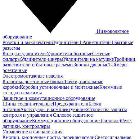
Низковольтное
оборудование
Розетки и выключатели
Удлинители | Разветвители | Бытовые
разъемы
Колодки удлинителя
Удлинители бытовые
Сетевые
фильтры
Удлинители-шнуры
Удлинители на катушке
Тройники,
разветвители и бытовые разъемы
Звонки дверные
Таймеры
розеточные
Электромонтажные изделия
Колонны, розеточные блоки
Лючки, напольные
коробки
Коробки установочные и монтажные
Клеммные
колодки и зажимы
Защитное и коммутационное оборудование
Шины соединительные
Предохранители
Блоки
питания
Аксессуары и комплектующие
Устройства защиты
контроля и управления
Силовое защитное
оборудование
Коммутационное оборудование (силовое)
Реле,
датчики, контроллеры
Управление и сигнализация
Кнопки, кнопочные посты, переключатели
Светосигнальная