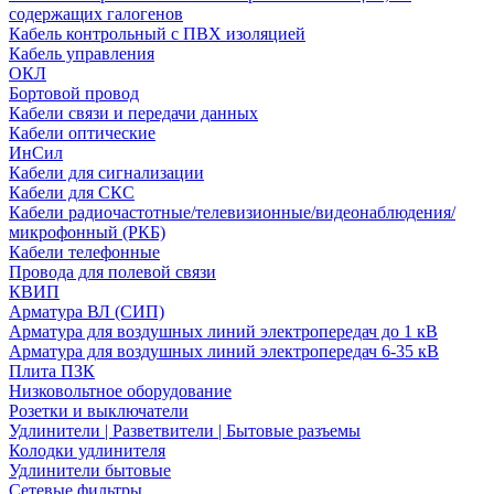
содержащих галогенов
Кабель контрольный с ПВХ изоляцией
Кабель управления
ОКЛ
Бортовой провод
Кабели связи и передачи данных
Кабели оптические
ИнСил
Кабели для сигнализации
Кабели для СКС
Кабели радиочастотные/телевизионные/видеонаблюдения/
микрофонный (РКБ)
Кабели телефонные
Провода для полевой связи
КВИП
Арматура ВЛ (СИП)
Арматура для воздушных линий электропередач до 1 кВ
Арматура для воздушных линий электропередач 6-35 кВ
Плита ПЗК
Низковольтное оборудование
Розетки и выключатели
Удлинители | Разветвители | Бытовые разъемы
Колодки удлинителя
Удлинители бытовые
Сетевые фильтры