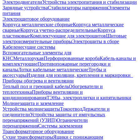
Электродвигатели
Устройства электропитания и стабилизации
Зарядные устройства
Стабилизаторы напряжения
Элементы
питания
Электрощитовое оборудование
Корпуса металлические сборные
Корпуса металлические
сварные
Корпуса учетно-распределительные
Корпуса
пластиковые
Комплектующие для электрощитов
Щитовые
электроизмерительные приборы
Электрощиты в сборе
Кабеленесущие системы
Вспомогательные элементы для
КНС
Металлорукав
Перфорированные короба
Кабель-каналы и
комплектующие
Противопожарные перегородки и
каналы
Лотки кабельные металлические
Трубы и
аксессуары
Изделия для изоляции, крепления и маркировки
Приборы обогрева и вентиляции
Теплый пол и греющий кабель
Обогреватели и
теплотехника
Приборы вентиляции и
кондиционирования
ТЭНы, электроплитки и кипятильники
Молниезащита и заземление
Устройства молниезащиты
Токоотвод
Держатели и
соединители
Устройства защиты от импульсных
перенапряжений (УЗИП)
Ограничители
перенапряжения
Системы заземления
Трансформаторное оборудование
Сухие трансформаторы
Ящики с понижающим