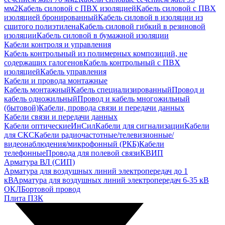
мм2
Кабель силовой с ПВХ изоляцией
Кабель силовой с ПВХ
изоляцией бронированный
Кабель силовой в изоляции из
сшитого полиэтилена
Кабель силовой гибкий в резиновой
изоляции
Кабель силовой в бумажной изоляции
Кабели контроля и управления
Кабель контрольный из полимерных композиций, не
содержащих галогенов
Кабель контрольный с ПВХ
изоляцией
Кабель управления
Кабели и провода монтажные
Кабель монтажный
Кабель специализированный
Провод и
кабель одножильный
Провод и кабель многожильный
(бытовой)
Кабели, провода связи и передачи данных
Кабели связи и передачи данных
Кабели оптические
ИнСил
Кабели для сигнализации
Кабели
для СКС
Кабели радиочастотные/телевизионные/
видеонаблюдения/микрофонный (РКБ)
Кабели
телефонные
Провода для полевой связи
КВИП
Арматура ВЛ (СИП)
Арматура для воздушных линий электропередач до 1
кВ
Арматура для воздушных линий электропередач 6-35 кВ
ОКЛ
Бортовой провод
Плита ПЗК