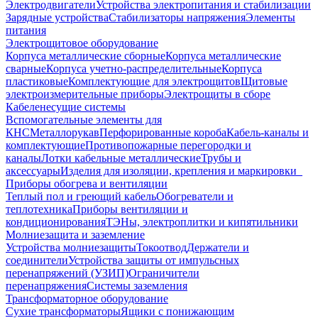
Электродвигатели
Устройства электропитания и стабилизации
Зарядные устройства
Стабилизаторы напряжения
Элементы
питания
Электрощитовое оборудование
Корпуса металлические сборные
Корпуса металлические
сварные
Корпуса учетно-распределительные
Корпуса
пластиковые
Комплектующие для электрощитов
Щитовые
электроизмерительные приборы
Электрощиты в сборе
Кабеленесущие системы
Вспомогательные элементы для
КНС
Металлорукав
Перфорированные короба
Кабель-каналы и
комплектующие
Противопожарные перегородки и
каналы
Лотки кабельные металлические
Трубы и
аксессуары
Изделия для изоляции, крепления и маркировки
Приборы обогрева и вентиляции
Теплый пол и греющий кабель
Обогреватели и
теплотехника
Приборы вентиляции и
кондиционирования
ТЭНы, электроплитки и кипятильники
Молниезащита и заземление
Устройства молниезащиты
Токоотвод
Держатели и
соединители
Устройства защиты от импульсных
перенапряжений (УЗИП)
Ограничители
перенапряжения
Системы заземления
Трансформаторное оборудование
Сухие трансформаторы
Ящики с понижающим