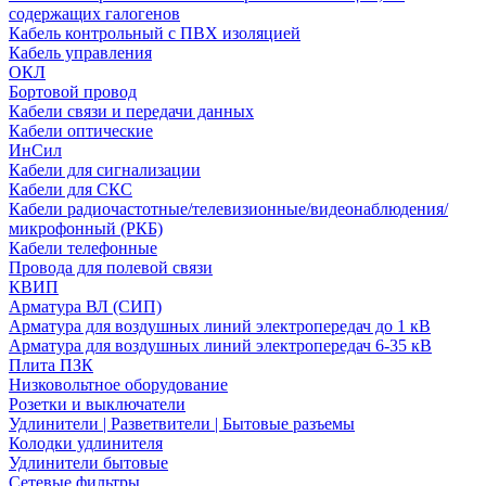
содержащих галогенов
Кабель контрольный с ПВХ изоляцией
Кабель управления
ОКЛ
Бортовой провод
Кабели связи и передачи данных
Кабели оптические
ИнСил
Кабели для сигнализации
Кабели для СКС
Кабели радиочастотные/телевизионные/видеонаблюдения/
микрофонный (РКБ)
Кабели телефонные
Провода для полевой связи
КВИП
Арматура ВЛ (СИП)
Арматура для воздушных линий электропередач до 1 кВ
Арматура для воздушных линий электропередач 6-35 кВ
Плита ПЗК
Низковольтное оборудование
Розетки и выключатели
Удлинители | Разветвители | Бытовые разъемы
Колодки удлинителя
Удлинители бытовые
Сетевые фильтры