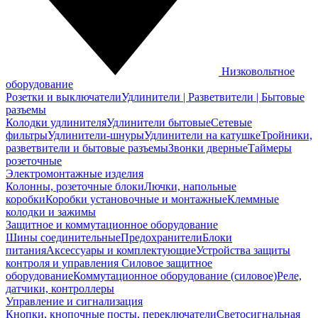
Низковольтное
оборудование
Розетки и выключатели
Удлинители | Разветвители | Бытовые
разъемы
Колодки удлинителя
Удлинители бытовые
Сетевые
фильтры
Удлинители-шнуры
Удлинители на катушке
Тройники,
разветвители и бытовые разъемы
Звонки дверные
Таймеры
розеточные
Электромонтажные изделия
Колонны, розеточные блоки
Лючки, напольные
коробки
Коробки установочные и монтажные
Клеммные
колодки и зажимы
Защитное и коммутационное оборудование
Шины соединительные
Предохранители
Блоки
питания
Аксессуары и комплектующие
Устройства защиты
контроля и управления
Силовое защитное
оборудование
Коммутационное оборудование (силовое)
Реле,
датчики, контроллеры
Управление и сигнализация
Кнопки, кнопочные посты, переключатели
Светосигнальная