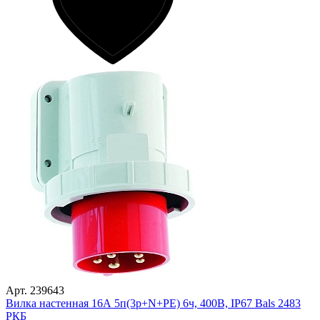
Арт. 239643
Вилка настенная 16А 5п(3р+N+PЕ) 6ч, 400В, IP67 Bals 2483
РКБ