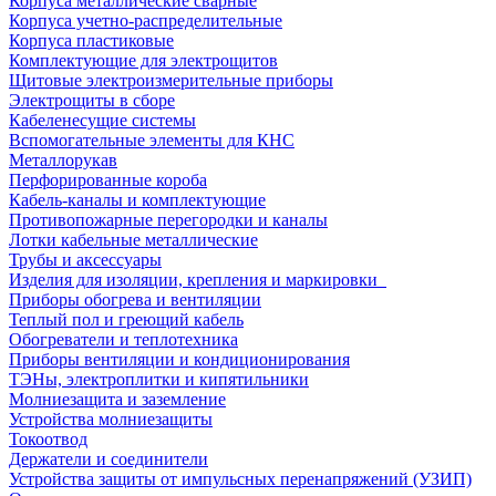
Корпуса металлические сварные
Корпуса учетно-распределительные
Корпуса пластиковые
Комплектующие для электрощитов
Щитовые электроизмерительные приборы
Электрощиты в сборе
Кабеленесущие системы
Вспомогательные элементы для КНС
Металлорукав
Перфорированные короба
Кабель-каналы и комплектующие
Противопожарные перегородки и каналы
Лотки кабельные металлические
Трубы и аксессуары
Изделия для изоляции, крепления и маркировки
Приборы обогрева и вентиляции
Теплый пол и греющий кабель
Обогреватели и теплотехника
Приборы вентиляции и кондиционирования
ТЭНы, электроплитки и кипятильники
Молниезащита и заземление
Устройства молниезащиты
Токоотвод
Держатели и соединители
Устройства защиты от импульсных перенапряжений (УЗИП)