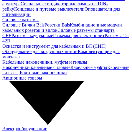
арматура
Сигнальные индикаторные лампы на DIN-
рейку
Концевые и путевые выключатели
Оповещатели для
сигнализаций
Силовые разъемы
Силовые Вилки Bals
Розетки Bals
Комбинационные модули
кабельных розеток и вилок
Силовые разъемы стандарта
CEE
Разъемы каучуковые
Разъемы для электроплит
Разъемы 12-
42В
Оснастка и инструмент для кабельных и ВЛ (СИП)
Оборудование для воздушных линий
Комплектующие для
монтажа
Кабельные наконечники, муфты и гильзы
Наконечники кабельные силовые
Кабельные муфты
Кабельные
гильзы | Болтовые наконечники
Акционные товары
Электрооборудование