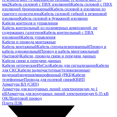
мм2
Кабель силовой с ПВХ изоляцией
Кабель силовой с ПВХ
изоляцией бронированный
Кабель силовой в изоляции из
сшитого полиэтилена
Кабель силовой гибкий в резиновой
изоляции
Кабель силовой в бумажной изоляции
Кабели контроля и управления
Кабель контрольный из полимерных композиций, не
содержащих галогенов
Кабель контрольный с ПВХ
изоляцией
Кабель управления
Кабели и провода монтажные
Кабель монтажный
Кабель специализированный
Провод и
кабель одножильный
Провод и кабель многожильный
(бытовой)
Кабели, провода связи и передачи данных
Кабели связи и передачи данных
Кабели оптические
ИнСил
Кабели для сигнализации
Кабели
для СКС
Кабели радиочастотные/телевизионные/
видеонаблюдения/микрофонный (РКБ)
Кабели
телефонные
Провода для полевой связи
КВИП
Арматура ВЛ (СИП)
Арматура для воздушных линий электропередач до 1
кВ
Арматура для воздушных линий электропередач 6-35 кВ
ОКЛ
Бортовой провод
Плита ПЗК