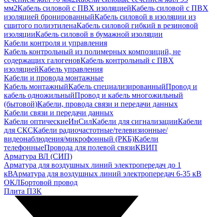
мм2
Кабель силовой с ПВХ изоляцией
Кабель силовой с ПВХ
изоляцией бронированный
Кабель силовой в изоляции из
сшитого полиэтилена
Кабель силовой гибкий в резиновой
изоляции
Кабель силовой в бумажной изоляции
Кабели контроля и управления
Кабель контрольный из полимерных композиций, не
содержащих галогенов
Кабель контрольный с ПВХ
изоляцией
Кабель управления
Кабели и провода монтажные
Кабель монтажный
Кабель специализированный
Провод и
кабель одножильный
Провод и кабель многожильный
(бытовой)
Кабели, провода связи и передачи данных
Кабели связи и передачи данных
Кабели оптические
ИнСил
Кабели для сигнализации
Кабели
для СКС
Кабели радиочастотные/телевизионные/
видеонаблюдения/микрофонный (РКБ)
Кабели
телефонные
Провода для полевой связи
КВИП
Арматура ВЛ (СИП)
Арматура для воздушных линий электропередач до 1
кВ
Арматура для воздушных линий электропередач 6-35 кВ
ОКЛ
Бортовой провод
Плита ПЗК