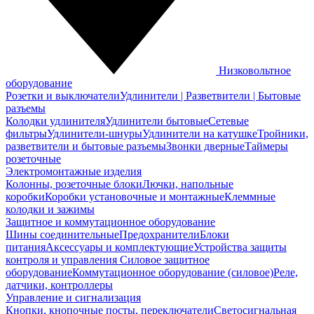
Низковольтное
оборудование
Розетки и выключатели
Удлинители | Разветвители | Бытовые
разъемы
Колодки удлинителя
Удлинители бытовые
Сетевые
фильтры
Удлинители-шнуры
Удлинители на катушке
Тройники,
разветвители и бытовые разъемы
Звонки дверные
Таймеры
розеточные
Электромонтажные изделия
Колонны, розеточные блоки
Лючки, напольные
коробки
Коробки установочные и монтажные
Клеммные
колодки и зажимы
Защитное и коммутационное оборудование
Шины соединительные
Предохранители
Блоки
питания
Аксессуары и комплектующие
Устройства защиты
контроля и управления
Силовое защитное
оборудование
Коммутационное оборудование (силовое)
Реле,
датчики, контроллеры
Управление и сигнализация
Кнопки, кнопочные посты, переключатели
Светосигнальная