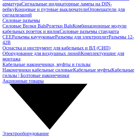
арматура
Сигнальные индикаторные лампы на DIN-
рейку
Концевые и путевые выключатели
Оповещатели для
сигнализаций
Силовые разъемы
Силовые Вилки Bals
Розетки Bals
Комбинационные модули
кабельных розеток и вилок
Силовые разъемы стандарта
CEE
Разъемы каучуковые
Разъемы для электроплит
Разъемы 12-
42В
Оснастка и инструмент для кабельных и ВЛ (СИП)
Оборудование для воздушных линий
Комплектующие для
монтажа
Кабельные наконечники, муфты и гильзы
Наконечники кабельные силовые
Кабельные муфты
Кабельные
гильзы | Болтовые наконечники
Акционные товары
Электрооборудование