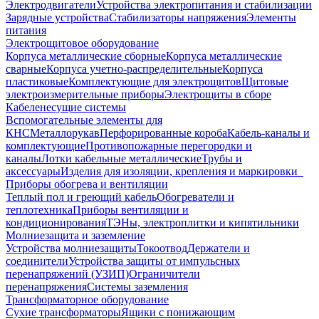
Электродвигатели
Устройства электропитания и стабилизации
Зарядные устройства
Стабилизаторы напряжения
Элементы
питания
Электрощитовое оборудование
Корпуса металлические сборные
Корпуса металлические
сварные
Корпуса учетно-распределительные
Корпуса
пластиковые
Комплектующие для электрощитов
Щитовые
электроизмерительные приборы
Электрощиты в сборе
Кабеленесущие системы
Вспомогательные элементы для
КНС
Металлорукав
Перфорированные короба
Кабель-каналы и
комплектующие
Противопожарные перегородки и
каналы
Лотки кабельные металлические
Трубы и
аксессуары
Изделия для изоляции, крепления и маркировки
Приборы обогрева и вентиляции
Теплый пол и греющий кабель
Обогреватели и
теплотехника
Приборы вентиляции и
кондиционирования
ТЭНы, электроплитки и кипятильники
Молниезащита и заземление
Устройства молниезащиты
Токоотвод
Держатели и
соединители
Устройства защиты от импульсных
перенапряжений (УЗИП)
Ограничители
перенапряжения
Системы заземления
Трансформаторное оборудование
Сухие трансформаторы
Ящики с понижающим