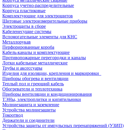
Корпуса металлические сварные
Корпуса учетно-распределительные
Корпуса пластиковые
Комплектующие для электрощитов
Щитовые электроизмерительные приборы
Электрощиты в сборе
Кабеленесущие системы
Вспомогательные элементы для КНС
Металлорукав
Перфорированные короба
Кабель-каналы и комплектующие
Противопожарные перегородки и каналы
Лотки кабельные металлические
Трубы и аксессуары
Изделия для изоляции, крепления и маркировки
Приборы обогрева и вентиляции
Теплый пол и греющий кабель
Обогреватели и теплотехника
Приборы вентиляции и кондиционирования
ТЭНы, электроплитки и кипятильники
Молниезащита и заземление
Устройства молниезащиты
Токоотвод
Держатели и соединители
Устройства защиты от импульсных перенапряжений (УЗИП)