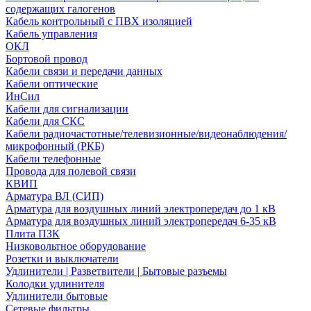
содержащих галогенов
Кабель контрольный с ПВХ изоляцией
Кабель управления
ОКЛ
Бортовой провод
Кабели связи и передачи данных
Кабели оптические
ИнСил
Кабели для сигнализации
Кабели для СКС
Кабели радиочастотные/телевизионные/видеонаблюдения/
микрофонный (РКБ)
Кабели телефонные
Провода для полевой связи
КВИП
Арматура ВЛ (СИП)
Арматура для воздушных линий электропередач до 1 кВ
Арматура для воздушных линий электропередач 6-35 кВ
Плита ПЗК
Низковольтное оборудование
Розетки и выключатели
Удлинители | Разветвители | Бытовые разъемы
Колодки удлинителя
Удлинители бытовые
Сетевые фильтры