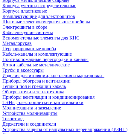
Корпуса металлические сварные
Корпуса учетно-распределительные
Корпуса пластиковые
Комплектующие для электрощитов
Щитовые электроизмерительные приборы
Электрощиты в сборе
Кабеленесущие системы
Вспомогательные элементы для КНС
Металлорукав
Перфорированные короба
Кабель-каналы и комплектующие
Противопожарные перегородки и каналы
Лотки кабельные металлические
Трубы и аксессуары
Изделия для изоляции, крепления и маркировки
Приборы обогрева и вентиляции
Теплый пол и греющий кабель
Обогреватели и теплотехника
Приборы вентиляции и кондиционирования
ТЭНы, электроплитки и кипятильники
Молниезащита и заземление
Устройства молниезащиты
Токоотвод
Держатели и соединители
Устройства защиты от импульсных перенапряжений (УЗИП)