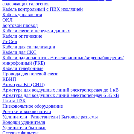
содержащих галогенов
Кабель контрольный с ПВХ изоляцией
Кабель управления
ОКЛ
Бортовой провод
Кабели связи и передачи данных
Кабели оптические
ИнСил
Кабели для сигнализации
Кабели для СКС
Кабели радиочастотные/телевизионные/видеонаблюдения/
микрофонный (РКБ)
Кабели телефонные
Провода для полевой связи
КВИП
Арматура ВЛ (СИП)
Арматура для воздушных линий электропередач до 1 кВ
Арматура для воздушных линий электропередач 6-35 кВ
Плита ПЗК
Низковольтное оборудование
Розетки и выключатели
Удлинители | Разветвители | Бытовые разъемы
Колодки удлинителя
Удлинители бытовые
Сетевые фильтры