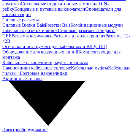
арматура
Сигнальные индикаторные лампы на DIN-
рейку
Концевые и путевые выключатели
Оповещатели для
сигнализаций
Силовые разъемы
Силовые Вилки Bals
Розетки Bals
Комбинационные модули
кабельных розеток и вилок
Силовые разъемы стандарта
CEE
Разъемы каучуковые
Разъемы для электроплит
Разъемы 12-
42В
Оснастка и инструмент для кабельных и ВЛ (СИП)
Оборудование для воздушных линий
Комплектующие для
монтажа
Кабельные наконечники, муфты и гильзы
Наконечники кабельные силовые
Кабельные муфты
Кабельные
гильзы | Болтовые наконечники
Акционные товары
Электрооборудование