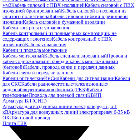
мм2
Кабель силовой с ПВХ изоляцией
Кабель силовой с ПВХ
изоляцией бронированный
Кабель силовой в изоляции из
сшитого полиэтилена
Кабель силовой гибкий в резиновой
изоляции
Кабель силовой в бумажной изоляции
Кабели контроля и управления
Кабель контрольный из полимерных композиций, не
содержащих галогенов
Кабель контрольный с ПВХ
изоляцией
Кабель управления
Кабели и провода монтажные
Кабель монтажный
Кабель специализированный
Провод и
кабель одножильный
Провод и кабель многожильный
(бытовой)
Кабели, провода связи и передачи данных
Кабели связи и передачи данных
Кабели оптические
ИнСил
Кабели для сигнализации
Кабели
для СКС
Кабели радиочастотные/телевизионные/
видеонаблюдения/микрофонный (РКБ)
Кабели
телефонные
Провода для полевой связи
КВИП
Арматура ВЛ (СИП)
Арматура для воздушных линий электропередач до 1
кВ
Арматура для воздушных линий электропередач 6-35 кВ
ОКЛ
Бортовой провод
Плита ПЗК