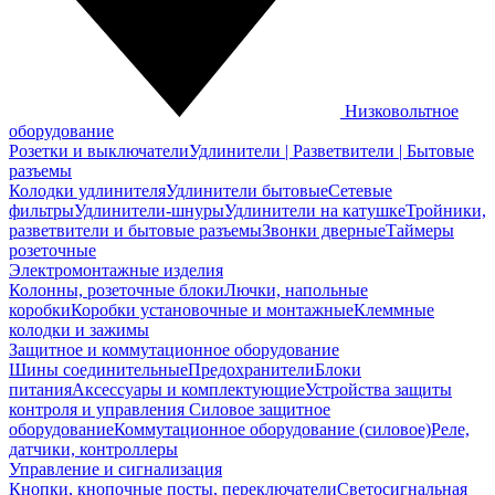
Низковольтное
оборудование
Розетки и выключатели
Удлинители | Разветвители | Бытовые
разъемы
Колодки удлинителя
Удлинители бытовые
Сетевые
фильтры
Удлинители-шнуры
Удлинители на катушке
Тройники,
разветвители и бытовые разъемы
Звонки дверные
Таймеры
розеточные
Электромонтажные изделия
Колонны, розеточные блоки
Лючки, напольные
коробки
Коробки установочные и монтажные
Клеммные
колодки и зажимы
Защитное и коммутационное оборудование
Шины соединительные
Предохранители
Блоки
питания
Аксессуары и комплектующие
Устройства защиты
контроля и управления
Силовое защитное
оборудование
Коммутационное оборудование (силовое)
Реле,
датчики, контроллеры
Управление и сигнализация
Кнопки, кнопочные посты, переключатели
Светосигнальная