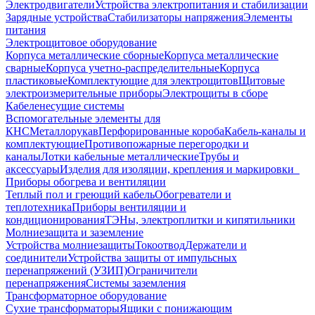
Электродвигатели
Устройства электропитания и стабилизации
Зарядные устройства
Стабилизаторы напряжения
Элементы
питания
Электрощитовое оборудование
Корпуса металлические сборные
Корпуса металлические
сварные
Корпуса учетно-распределительные
Корпуса
пластиковые
Комплектующие для электрощитов
Щитовые
электроизмерительные приборы
Электрощиты в сборе
Кабеленесущие системы
Вспомогательные элементы для
КНС
Металлорукав
Перфорированные короба
Кабель-каналы и
комплектующие
Противопожарные перегородки и
каналы
Лотки кабельные металлические
Трубы и
аксессуары
Изделия для изоляции, крепления и маркировки
Приборы обогрева и вентиляции
Теплый пол и греющий кабель
Обогреватели и
теплотехника
Приборы вентиляции и
кондиционирования
ТЭНы, электроплитки и кипятильники
Молниезащита и заземление
Устройства молниезащиты
Токоотвод
Держатели и
соединители
Устройства защиты от импульсных
перенапряжений (УЗИП)
Ограничители
перенапряжения
Системы заземления
Трансформаторное оборудование
Сухие трансформаторы
Ящики с понижающим