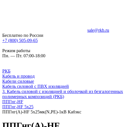
sale@rkb.ru
Бесплатно по России
+7 (800) 505-09-65
Режим работы
Пн. — Пт. 07:00-18:00
РКБ
Кабель и провод
Кабели силовые
Кабель силовой с ПВХ изоляцией
3. Кабель силовой с изоляцией и оболочкой из безгалогенных
полимерных композиций (РКБ)
ППГнг-HF
ППГнг-HF 5х25
ППГнг(А)-HF 5х25мк(N,PE)-1кВ Кабэкс
ППГнг(А)-HF