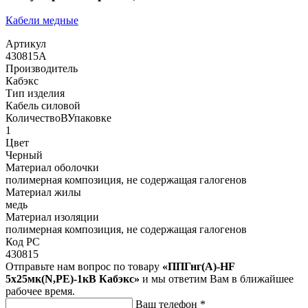
Кабели медные
Артикул
430815А
Производитель
Кабэкс
Тип изделия
Кабель силовой
КоличествоВУпаковке
1
Цвет
Черный
Материал оболочки
полимерная композиция, не содержащая галогенов
Материал жилы
медь
Материал изоляции
полимерная композиция, не содержащая галогенов
Код РС
430815
Отправьте нам вопрос по товару
«ППГнг(А)-HF
5х25мк(N,PE)-1кВ Кабэкс»
и мы ответим Вам в ближайшее
рабочее время.
Ваш телефон
*