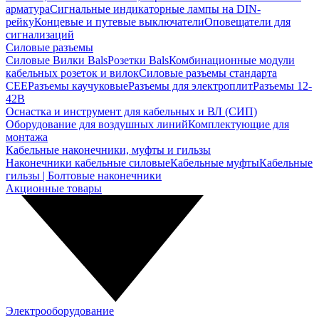
арматура
Сигнальные индикаторные лампы на DIN-
рейку
Концевые и путевые выключатели
Оповещатели для
сигнализаций
Силовые разъемы
Силовые Вилки Bals
Розетки Bals
Комбинационные модули
кабельных розеток и вилок
Силовые разъемы стандарта
CEE
Разъемы каучуковые
Разъемы для электроплит
Разъемы 12-
42В
Оснастка и инструмент для кабельных и ВЛ (СИП)
Оборудование для воздушных линий
Комплектующие для
монтажа
Кабельные наконечники, муфты и гильзы
Наконечники кабельные силовые
Кабельные муфты
Кабельные
гильзы | Болтовые наконечники
Акционные товары
Электрооборудование