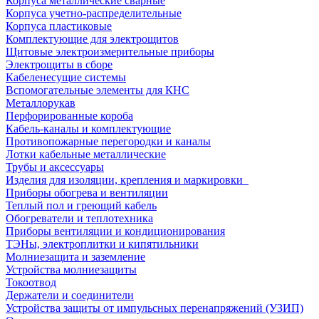
Корпуса металлические сварные
Корпуса учетно-распределительные
Корпуса пластиковые
Комплектующие для электрощитов
Щитовые электроизмерительные приборы
Электрощиты в сборе
Кабеленесущие системы
Вспомогательные элементы для КНС
Металлорукав
Перфорированные короба
Кабель-каналы и комплектующие
Противопожарные перегородки и каналы
Лотки кабельные металлические
Трубы и аксессуары
Изделия для изоляции, крепления и маркировки
Приборы обогрева и вентиляции
Теплый пол и греющий кабель
Обогреватели и теплотехника
Приборы вентиляции и кондиционирования
ТЭНы, электроплитки и кипятильники
Молниезащита и заземление
Устройства молниезащиты
Токоотвод
Держатели и соединители
Устройства защиты от импульсных перенапряжений (УЗИП)