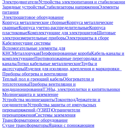
Электродвигатели
Устройства электропитания и стабилизации
Зарядные устройства
Стабилизаторы напряжения
Элементы
питания
Электрощитовое оборудование
Корпуса металлические сборные
Корпуса металлические
сварные
Корпуса учетно-распределительные
Корпуса
пластиковые
Комплектующие для электрощитов
Щитовые
электроизмерительные приборы
Электрощиты в сборе
Кабеленесущие системы
Вспомогательные элементы для
КНС
Металлорукав
Перфорированные короба
Кабель-каналы и
комплектующие
Противопожарные перегородки и
каналы
Лотки кабельные металлические
Трубы и
аксессуары
Изделия для изоляции, крепления и маркировки
Приборы обогрева и вентиляции
Теплый пол и греющий кабель
Обогреватели и
теплотехника
Приборы вентиляции и
кондиционирования
ТЭНы, электроплитки и кипятильники
Молниезащита и заземление
Устройства молниезащиты
Токоотвод
Держатели и
соединители
Устройства защиты от импульсных
перенапряжений (УЗИП)
Ограничители
перенапряжения
Системы заземления
Трансформаторное оборудование
Сухие трансформаторы
Ящики с понижающим