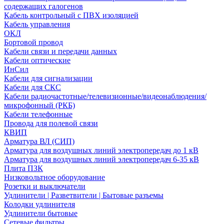
содержащих галогенов
Кабель контрольный с ПВХ изоляцией
Кабель управления
ОКЛ
Бортовой провод
Кабели связи и передачи данных
Кабели оптические
ИнСил
Кабели для сигнализации
Кабели для СКС
Кабели радиочастотные/телевизионные/видеонаблюдения/
микрофонный (РКБ)
Кабели телефонные
Провода для полевой связи
КВИП
Арматура ВЛ (СИП)
Арматура для воздушных линий электропередач до 1 кВ
Арматура для воздушных линий электропередач 6-35 кВ
Плита ПЗК
Низковольтное оборудование
Розетки и выключатели
Удлинители | Разветвители | Бытовые разъемы
Колодки удлинителя
Удлинители бытовые
Сетевые фильтры