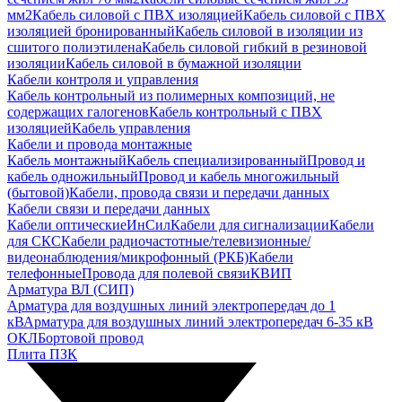
мм2
Кабель силовой с ПВХ изоляцией
Кабель силовой с ПВХ
изоляцией бронированный
Кабель силовой в изоляции из
сшитого полиэтилена
Кабель силовой гибкий в резиновой
изоляции
Кабель силовой в бумажной изоляции
Кабели контроля и управления
Кабель контрольный из полимерных композиций, не
содержащих галогенов
Кабель контрольный с ПВХ
изоляцией
Кабель управления
Кабели и провода монтажные
Кабель монтажный
Кабель специализированный
Провод и
кабель одножильный
Провод и кабель многожильный
(бытовой)
Кабели, провода связи и передачи данных
Кабели связи и передачи данных
Кабели оптические
ИнСил
Кабели для сигнализации
Кабели
для СКС
Кабели радиочастотные/телевизионные/
видеонаблюдения/микрофонный (РКБ)
Кабели
телефонные
Провода для полевой связи
КВИП
Арматура ВЛ (СИП)
Арматура для воздушных линий электропередач до 1
кВ
Арматура для воздушных линий электропередач 6-35 кВ
ОКЛ
Бортовой провод
Плита ПЗК