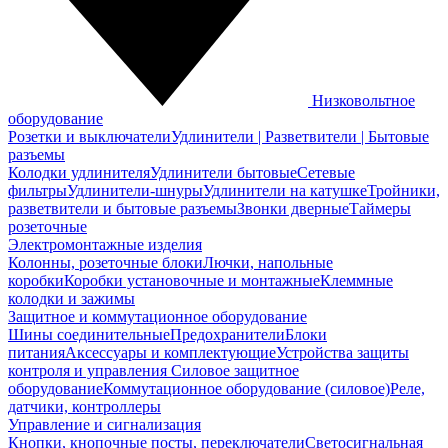
Низковольтное
оборудование
Розетки и выключатели
Удлинители | Разветвители | Бытовые
разъемы
Колодки удлинителя
Удлинители бытовые
Сетевые
фильтры
Удлинители-шнуры
Удлинители на катушке
Тройники,
разветвители и бытовые разъемы
Звонки дверные
Таймеры
розеточные
Электромонтажные изделия
Колонны, розеточные блоки
Лючки, напольные
коробки
Коробки установочные и монтажные
Клеммные
колодки и зажимы
Защитное и коммутационное оборудование
Шины соединительные
Предохранители
Блоки
питания
Аксессуары и комплектующие
Устройства защиты
контроля и управления
Силовое защитное
оборудование
Коммутационное оборудование (силовое)
Реле,
датчики, контроллеры
Управление и сигнализация
Кнопки, кнопочные посты, переключатели
Светосигнальная