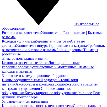
Низковольтное
оборудование
Розетки и выключатели
Удлинители | Разветвители | Бытовые
разъемы
Колодки удлинителя
Удлинители бытовые
Сетевые
фильтры
Удлинители-шнуры
Удлинители на катушке
Тройники,
разветвители и бытовые разъемы
Звонки дверные
Таймеры
розеточные
Электромонтажные изделия
Колонны, розеточные блоки
Лючки, напольные
коробки
Коробки установочные и монтажные
Клеммные
колодки и зажимы
Защитное и коммутационное оборудование
Шины соединительные
Предохранители
Блоки
питания
Аксессуары и комплектующие
Устройства защиты
контроля и управления
Силовое защитное
оборудование
Коммутационное оборудование (силовое)
Реле,
датчики, контроллеры
Управление и сигнализация
Кнопки, кнопочные посты, переключатели
Светосигнальная