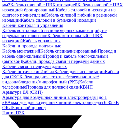
мм2
Кабель силовой с ПВХ изоляцией
Кабель силовой с ПВХ
изоляцией бронированный
Кабель силовой в изоляции из
сшитого полиэтилена
Кабель силовой гибкий в резиновой
изоляции
Кабель силовой в бумажной изоляции
Кабели контроля и управления
Кабель контрольный из полимерных композиций, не
содержащих галогенов
Кабель контрольный с ПВХ
изоляцией
Кабель управления
Кабели и провода монтажные
Кабель монтажный
Кабель специализированный
Провод и
кабель одножильный
Провод и кабель многожильный
(бытовой)
Кабели, провода связи и передачи данных
Кабели связи и передачи данных
Кабели оптические
ИнСил
Кабели для сигнализации
Кабели
для СКС
Кабели радиочастотные/телевизионные/
видеонаблюдения/микрофонный (РКБ)
Кабели
телефонные
Провода для полевой связи
КВИП
Арматура ВЛ (СИП)
Арматура для воздушных линий электропередач до 1
кВ
Арматура для воздушных линий электропередач 6-35 кВ
ОКЛ
Бортовой провод
Плита ПЗК