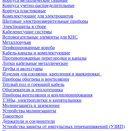
Корпуса металлические сварные
Корпуса учетно-распределительные
Корпуса пластиковые
Комплектующие для электрощитов
Щитовые электроизмерительные приборы
Электрощиты в сборе
Кабеленесущие системы
Вспомогательные элементы для КНС
Металлорукав
Перфорированные короба
Кабель-каналы и комплектующие
Противопожарные перегородки и каналы
Лотки кабельные металлические
Трубы и аксессуары
Изделия для изоляции, крепления и маркировки
Приборы обогрева и вентиляции
Теплый пол и греющий кабель
Обогреватели и теплотехника
Приборы вентиляции и кондиционирования
ТЭНы, электроплитки и кипятильники
Молниезащита и заземление
Устройства молниезащиты
Токоотвод
Держатели и соединители
Устройства защиты от импульсных перенапряжений (УЗИП)