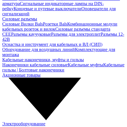
арматура
Сигнальные индикаторные лампы на DIN-
рейку
Концевые и путевые выключатели
Оповещатели для
сигнализаций
Силовые разъемы
Силовые Вилки Bals
Розетки Bals
Комбинационные модули
кабельных розеток и вилок
Силовые разъемы стандарта
CEE
Разъемы каучуковые
Разъемы для электроплит
Разъемы 12-
42В
Оснастка и инструмент для кабельных и ВЛ (СИП)
Оборудование для воздушных линий
Комплектующие для
монтажа
Кабельные наконечники, муфты и гильзы
Наконечники кабельные силовые
Кабельные муфты
Кабельные
гильзы | Болтовые наконечники
Акционные товары
Электрооборудование