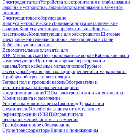
Электродвигатели
Устройства электропитания и стабилизации
Зарядные устройства
Стабилизаторы напряжения
Элементы
питания
Электрощитовое оборудование
Корпуса металлические сборные
Корпуса металлические
сварные
Корпуса учетно-распределительные
Корпуса
пластиковые
Комплектующие для электрощитов
Щитовые
электроизмерительные приборы
Электрощиты в сборе
Кабеленесущие системы
Вспомогательные элементы для
КНС
Металлорукав
Перфорированные короба
Кабель-каналы и
комплектующие
Противопожарные перегородки и
каналы
Лотки кабельные металлические
Трубы и
аксессуары
Изделия для изоляции, крепления и маркировки
Приборы обогрева и вентиляции
Теплый пол и греющий кабель
Обогреватели и
теплотехника
Приборы вентиляции и
кондиционирования
ТЭНы, электроплитки и кипятильники
Молниезащита и заземление
Устройства молниезащиты
Токоотвод
Держатели и
соединители
Устройства защиты от импульсных
перенапряжений (УЗИП)
Ограничители
перенапряжения
Системы заземления
Трансформаторное оборудование
Сухие трансформаторы
Ящики с понижающим