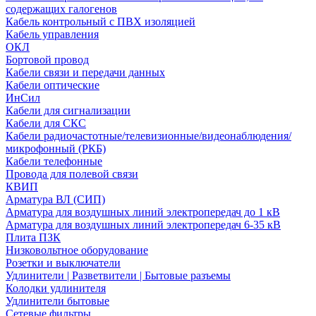
содержащих галогенов
Кабель контрольный с ПВХ изоляцией
Кабель управления
ОКЛ
Бортовой провод
Кабели связи и передачи данных
Кабели оптические
ИнСил
Кабели для сигнализации
Кабели для СКС
Кабели радиочастотные/телевизионные/видеонаблюдения/
микрофонный (РКБ)
Кабели телефонные
Провода для полевой связи
КВИП
Арматура ВЛ (СИП)
Арматура для воздушных линий электропередач до 1 кВ
Арматура для воздушных линий электропередач 6-35 кВ
Плита ПЗК
Низковольтное оборудование
Розетки и выключатели
Удлинители | Разветвители | Бытовые разъемы
Колодки удлинителя
Удлинители бытовые
Сетевые фильтры