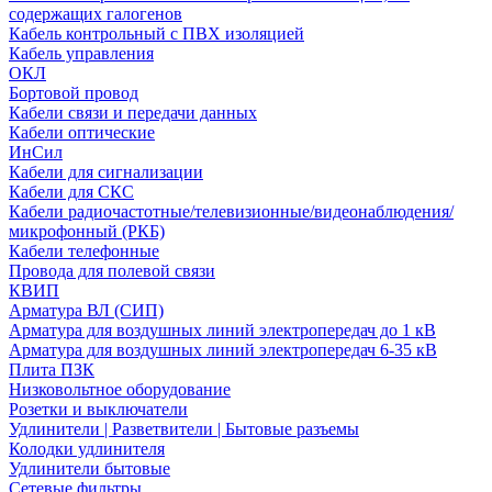
содержащих галогенов
Кабель контрольный с ПВХ изоляцией
Кабель управления
ОКЛ
Бортовой провод
Кабели связи и передачи данных
Кабели оптические
ИнСил
Кабели для сигнализации
Кабели для СКС
Кабели радиочастотные/телевизионные/видеонаблюдения/
микрофонный (РКБ)
Кабели телефонные
Провода для полевой связи
КВИП
Арматура ВЛ (СИП)
Арматура для воздушных линий электропередач до 1 кВ
Арматура для воздушных линий электропередач 6-35 кВ
Плита ПЗК
Низковольтное оборудование
Розетки и выключатели
Удлинители | Разветвители | Бытовые разъемы
Колодки удлинителя
Удлинители бытовые
Сетевые фильтры