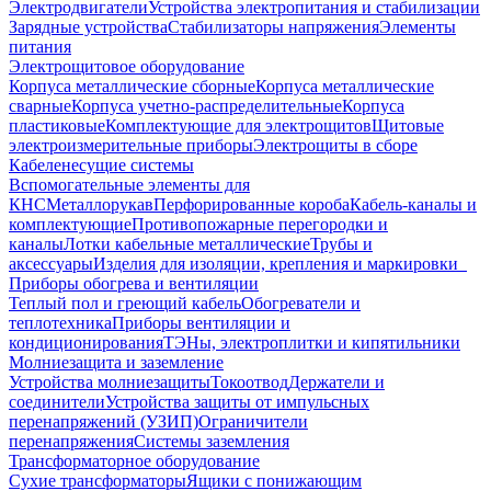
Электродвигатели
Устройства электропитания и стабилизации
Зарядные устройства
Стабилизаторы напряжения
Элементы
питания
Электрощитовое оборудование
Корпуса металлические сборные
Корпуса металлические
сварные
Корпуса учетно-распределительные
Корпуса
пластиковые
Комплектующие для электрощитов
Щитовые
электроизмерительные приборы
Электрощиты в сборе
Кабеленесущие системы
Вспомогательные элементы для
КНС
Металлорукав
Перфорированные короба
Кабель-каналы и
комплектующие
Противопожарные перегородки и
каналы
Лотки кабельные металлические
Трубы и
аксессуары
Изделия для изоляции, крепления и маркировки
Приборы обогрева и вентиляции
Теплый пол и греющий кабель
Обогреватели и
теплотехника
Приборы вентиляции и
кондиционирования
ТЭНы, электроплитки и кипятильники
Молниезащита и заземление
Устройства молниезащиты
Токоотвод
Держатели и
соединители
Устройства защиты от импульсных
перенапряжений (УЗИП)
Ограничители
перенапряжения
Системы заземления
Трансформаторное оборудование
Сухие трансформаторы
Ящики с понижающим