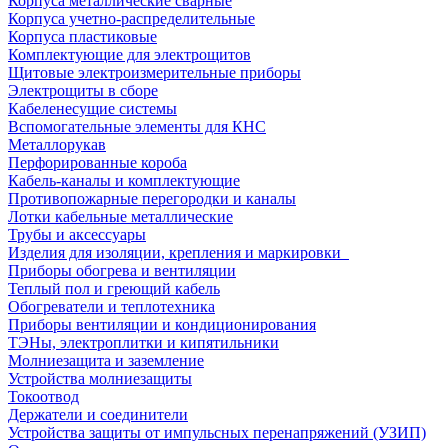
Корпуса металлические сварные
Корпуса учетно-распределительные
Корпуса пластиковые
Комплектующие для электрощитов
Щитовые электроизмерительные приборы
Электрощиты в сборе
Кабеленесущие системы
Вспомогательные элементы для КНС
Металлорукав
Перфорированные короба
Кабель-каналы и комплектующие
Противопожарные перегородки и каналы
Лотки кабельные металлические
Трубы и аксессуары
Изделия для изоляции, крепления и маркировки
Приборы обогрева и вентиляции
Теплый пол и греющий кабель
Обогреватели и теплотехника
Приборы вентиляции и кондиционирования
ТЭНы, электроплитки и кипятильники
Молниезащита и заземление
Устройства молниезащиты
Токоотвод
Держатели и соединители
Устройства защиты от импульсных перенапряжений (УЗИП)