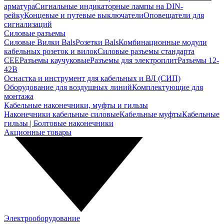
арматура
Сигнальные индикаторные лампы на DIN-
рейку
Концевые и путевые выключатели
Оповещатели для
сигнализаций
Силовые разъемы
Силовые Вилки Bals
Розетки Bals
Комбинационные модули
кабельных розеток и вилок
Силовые разъемы стандарта
CEE
Разъемы каучуковые
Разъемы для электроплит
Разъемы 12-
42В
Оснастка и инструмент для кабельных и ВЛ (СИП)
Оборудование для воздушных линий
Комплектующие для
монтажа
Кабельные наконечники, муфты и гильзы
Наконечники кабельные силовые
Кабельные муфты
Кабельные
гильзы | Болтовые наконечники
Акционные товары
Электрооборудование