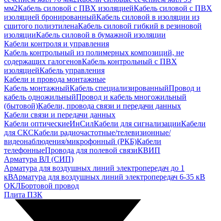
мм2
Кабель силовой с ПВХ изоляцией
Кабель силовой с ПВХ
изоляцией бронированный
Кабель силовой в изоляции из
сшитого полиэтилена
Кабель силовой гибкий в резиновой
изоляции
Кабель силовой в бумажной изоляции
Кабели контроля и управления
Кабель контрольный из полимерных композиций, не
содержащих галогенов
Кабель контрольный с ПВХ
изоляцией
Кабель управления
Кабели и провода монтажные
Кабель монтажный
Кабель специализированный
Провод и
кабель одножильный
Провод и кабель многожильный
(бытовой)
Кабели, провода связи и передачи данных
Кабели связи и передачи данных
Кабели оптические
ИнСил
Кабели для сигнализации
Кабели
для СКС
Кабели радиочастотные/телевизионные/
видеонаблюдения/микрофонный (РКБ)
Кабели
телефонные
Провода для полевой связи
КВИП
Арматура ВЛ (СИП)
Арматура для воздушных линий электропередач до 1
кВ
Арматура для воздушных линий электропередач 6-35 кВ
ОКЛ
Бортовой провод
Плита ПЗК