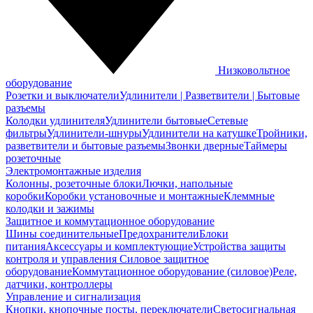
Низковольтное
оборудование
Розетки и выключатели
Удлинители | Разветвители | Бытовые
разъемы
Колодки удлинителя
Удлинители бытовые
Сетевые
фильтры
Удлинители-шнуры
Удлинители на катушке
Тройники,
разветвители и бытовые разъемы
Звонки дверные
Таймеры
розеточные
Электромонтажные изделия
Колонны, розеточные блоки
Лючки, напольные
коробки
Коробки установочные и монтажные
Клеммные
колодки и зажимы
Защитное и коммутационное оборудование
Шины соединительные
Предохранители
Блоки
питания
Аксессуары и комплектующие
Устройства защиты
контроля и управления
Силовое защитное
оборудование
Коммутационное оборудование (силовое)
Реле,
датчики, контроллеры
Управление и сигнализация
Кнопки, кнопочные посты, переключатели
Светосигнальная