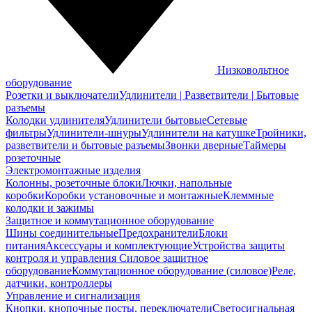
Низковольтное
оборудование
Розетки и выключатели
Удлинители | Разветвители | Бытовые
разъемы
Колодки удлинителя
Удлинители бытовые
Сетевые
фильтры
Удлинители-шнуры
Удлинители на катушке
Тройники,
разветвители и бытовые разъемы
Звонки дверные
Таймеры
розеточные
Электромонтажные изделия
Колонны, розеточные блоки
Лючки, напольные
коробки
Коробки установочные и монтажные
Клеммные
колодки и зажимы
Защитное и коммутационное оборудование
Шины соединительные
Предохранители
Блоки
питания
Аксессуары и комплектующие
Устройства защиты
контроля и управления
Силовое защитное
оборудование
Коммутационное оборудование (силовое)
Реле,
датчики, контроллеры
Управление и сигнализация
Кнопки, кнопочные посты, переключатели
Светосигнальная