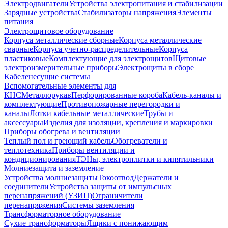
Электродвигатели
Устройства электропитания и стабилизации
Зарядные устройства
Стабилизаторы напряжения
Элементы
питания
Электрощитовое оборудование
Корпуса металлические сборные
Корпуса металлические
сварные
Корпуса учетно-распределительные
Корпуса
пластиковые
Комплектующие для электрощитов
Щитовые
электроизмерительные приборы
Электрощиты в сборе
Кабеленесущие системы
Вспомогательные элементы для
КНС
Металлорукав
Перфорированные короба
Кабель-каналы и
комплектующие
Противопожарные перегородки и
каналы
Лотки кабельные металлические
Трубы и
аксессуары
Изделия для изоляции, крепления и маркировки
Приборы обогрева и вентиляции
Теплый пол и греющий кабель
Обогреватели и
теплотехника
Приборы вентиляции и
кондиционирования
ТЭНы, электроплитки и кипятильники
Молниезащита и заземление
Устройства молниезащиты
Токоотвод
Держатели и
соединители
Устройства защиты от импульсных
перенапряжений (УЗИП)
Ограничители
перенапряжения
Системы заземления
Трансформаторное оборудование
Сухие трансформаторы
Ящики с понижающим