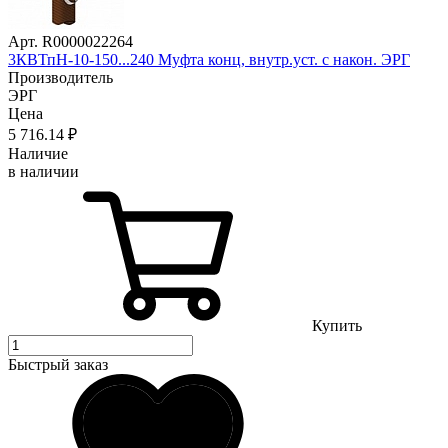
Арт. R0000022264
3КВТпН-10-150...240 Муфта конц, внутр.уст. с након. ЭРГ
Производитель
ЭРГ
Цена
5 716
.14
₽
Наличие
в наличии
Купить
Быстрый заказ