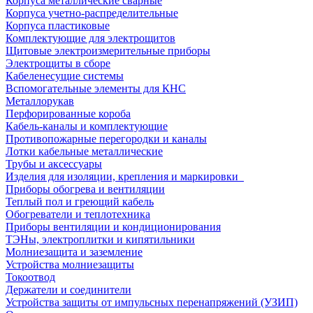
Корпуса металлические сварные
Корпуса учетно-распределительные
Корпуса пластиковые
Комплектующие для электрощитов
Щитовые электроизмерительные приборы
Электрощиты в сборе
Кабеленесущие системы
Вспомогательные элементы для КНС
Металлорукав
Перфорированные короба
Кабель-каналы и комплектующие
Противопожарные перегородки и каналы
Лотки кабельные металлические
Трубы и аксессуары
Изделия для изоляции, крепления и маркировки
Приборы обогрева и вентиляции
Теплый пол и греющий кабель
Обогреватели и теплотехника
Приборы вентиляции и кондиционирования
ТЭНы, электроплитки и кипятильники
Молниезащита и заземление
Устройства молниезащиты
Токоотвод
Держатели и соединители
Устройства защиты от импульсных перенапряжений (УЗИП)