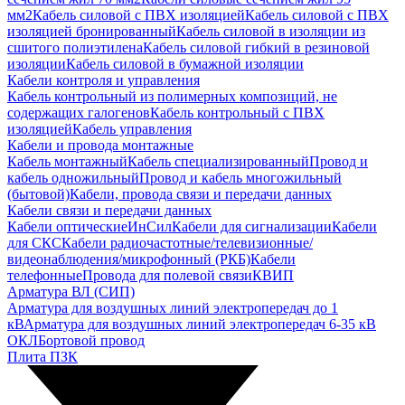
мм2
Кабель силовой с ПВХ изоляцией
Кабель силовой с ПВХ
изоляцией бронированный
Кабель силовой в изоляции из
сшитого полиэтилена
Кабель силовой гибкий в резиновой
изоляции
Кабель силовой в бумажной изоляции
Кабели контроля и управления
Кабель контрольный из полимерных композиций, не
содержащих галогенов
Кабель контрольный с ПВХ
изоляцией
Кабель управления
Кабели и провода монтажные
Кабель монтажный
Кабель специализированный
Провод и
кабель одножильный
Провод и кабель многожильный
(бытовой)
Кабели, провода связи и передачи данных
Кабели связи и передачи данных
Кабели оптические
ИнСил
Кабели для сигнализации
Кабели
для СКС
Кабели радиочастотные/телевизионные/
видеонаблюдения/микрофонный (РКБ)
Кабели
телефонные
Провода для полевой связи
КВИП
Арматура ВЛ (СИП)
Арматура для воздушных линий электропередач до 1
кВ
Арматура для воздушных линий электропередач 6-35 кВ
ОКЛ
Бортовой провод
Плита ПЗК