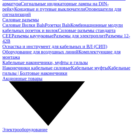
арматура
Сигнальные индикаторные лампы на DIN-
рейку
Концевые и путевые выключатели
Оповещатели для
сигнализаций
Силовые разъемы
Силовые Вилки Bals
Розетки Bals
Комбинационные модули
кабельных розеток и вилок
Силовые разъемы стандарта
CEE
Разъемы каучуковые
Разъемы для электроплит
Разъемы 12-
42В
Оснастка и инструмент для кабельных и ВЛ (СИП)
Оборудование для воздушных линий
Комплектующие для
монтажа
Кабельные наконечники, муфты и гильзы
Наконечники кабельные силовые
Кабельные муфты
Кабельные
гильзы | Болтовые наконечники
Акционные товары
Электрооборудование