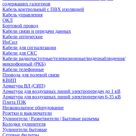
содержащих галогенов
Кабель контрольный с ПВХ изоляцией
Кабель управления
ОКЛ
Бортовой провод
Кабели связи и передачи данных
Кабели оптические
ИнСил
Кабели для сигнализации
Кабели для СКС
Кабели радиочастотные/телевизионные/видеонаблюдения/
микрофонный (РКБ)
Кабели телефонные
Провода для полевой связи
КВИП
Арматура ВЛ (СИП)
Арматура для воздушных линий электропередач до 1 кВ
Арматура для воздушных линий электропередач 6-35 кВ
Плита ПЗК
Низковольтное оборудование
Розетки и выключатели
Удлинители | Разветвители | Бытовые разъемы
Колодки удлинителя
Удлинители бытовые
Сетевые фильтры