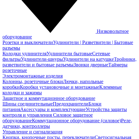
Низковольтное
оборудование
Розетки и выключатели
Удлинители | Разветвители | Бытовые
разъемы
Колодки удлинителя
Удлинители бытовые
Сетевые
фильтры
Удлинители-шнуры
Удлинители на катушке
Тройники,
разветвители и бытовые разъемы
Звонки дверные
Таймеры
розеточные
Электромонтажные изделия
Колонны, розеточные блоки
Лючки, напольные
коробки
Коробки установочные и монтажные
Клеммные
колодки и зажимы
Защитное и коммутационное оборудование
Шины соединительные
Предохранители
Блоки
питания
Аксессуары и комплектующие
Устройства защиты
контроля и управления
Силовое защитное
оборудование
Коммутационное оборудование (силовое)
Реле,
датчики, контроллеры
Управление и сигнализация
Кнопки, кнопочные посты, переключатели
Светосигнальная