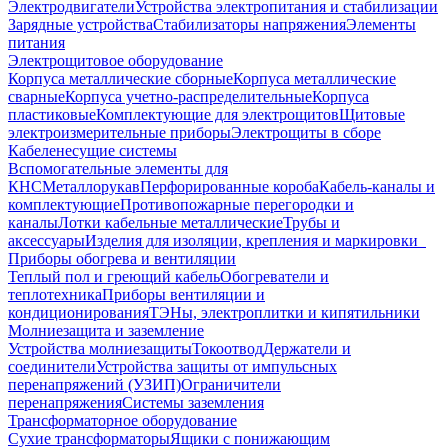
Электродвигатели
Устройства электропитания и стабилизации
Зарядные устройства
Стабилизаторы напряжения
Элементы
питания
Электрощитовое оборудование
Корпуса металлические сборные
Корпуса металлические
сварные
Корпуса учетно-распределительные
Корпуса
пластиковые
Комплектующие для электрощитов
Щитовые
электроизмерительные приборы
Электрощиты в сборе
Кабеленесущие системы
Вспомогательные элементы для
КНС
Металлорукав
Перфорированные короба
Кабель-каналы и
комплектующие
Противопожарные перегородки и
каналы
Лотки кабельные металлические
Трубы и
аксессуары
Изделия для изоляции, крепления и маркировки
Приборы обогрева и вентиляции
Теплый пол и греющий кабель
Обогреватели и
теплотехника
Приборы вентиляции и
кондиционирования
ТЭНы, электроплитки и кипятильники
Молниезащита и заземление
Устройства молниезащиты
Токоотвод
Держатели и
соединители
Устройства защиты от импульсных
перенапряжений (УЗИП)
Ограничители
перенапряжения
Системы заземления
Трансформаторное оборудование
Сухие трансформаторы
Ящики с понижающим