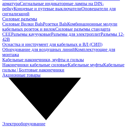
арматура
Сигнальные индикаторные лампы на DIN-
рейку
Концевые и путевые выключатели
Оповещатели для
сигнализаций
Силовые разъемы
Силовые Вилки Bals
Розетки Bals
Комбинационные модули
кабельных розеток и вилок
Силовые разъемы стандарта
CEE
Разъемы каучуковые
Разъемы для электроплит
Разъемы 12-
42В
Оснастка и инструмент для кабельных и ВЛ (СИП)
Оборудование для воздушных линий
Комплектующие для
монтажа
Кабельные наконечники, муфты и гильзы
Наконечники кабельные силовые
Кабельные муфты
Кабельные
гильзы | Болтовые наконечники
Акционные товары
Электрооборудование