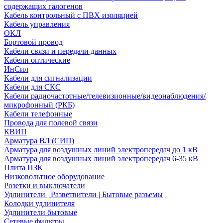
содержащих галогенов
Кабель контрольный с ПВХ изоляцией
Кабель управления
ОКЛ
Бортовой провод
Кабели связи и передачи данных
Кабели оптические
ИнСил
Кабели для сигнализации
Кабели для СКС
Кабели радиочастотные/телевизионные/видеонаблюдения/
микрофонный (РКБ)
Кабели телефонные
Провода для полевой связи
КВИП
Арматура ВЛ (СИП)
Арматура для воздушных линий электропередач до 1 кВ
Арматура для воздушных линий электропередач 6-35 кВ
Плита ПЗК
Низковольтное оборудование
Розетки и выключатели
Удлинители | Разветвители | Бытовые разъемы
Колодки удлинителя
Удлинители бытовые
Сетевые фильтры