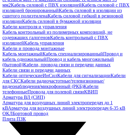
мм2
Кабель силовой с ПВХ изоляцией
Кабель силовой с ПВХ
изоляцией бронированный
Кабель силовой в изоляции из
сшитого полиэтилена
Кабель силовой гибкий в резиновой
изоляции
Кабель силовой в бумажной изоляции
Кабели контроля и управления
Кабель контрольный из полимерных композиций, не
содержащих галогенов
Кабель контрольный с ПВХ
изоляцией
Кабель управления
Кабели и провода монтажные
Кабель монтажный
Кабель специализированный
Провод и
кабель одножильный
Провод и кабель многожильный
(бытовой)
Кабели, провода связи и передачи данных
Кабели связи и передачи данных
Кабели оптические
ИнСил
Кабели для сигнализации
Кабели
для СКС
Кабели радиочастотные/телевизионные/
видеонаблюдения/микрофонный (РКБ)
Кабели
телефонные
Провода для полевой связи
КВИП
Арматура ВЛ (СИП)
Арматура для воздушных линий электропередач до 1
кВ
Арматура для воздушных линий электропередач 6-35 кВ
ОКЛ
Бортовой провод
Плита ПЗК