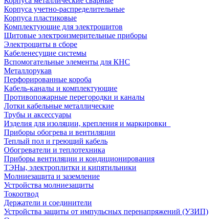
Корпуса металлические сварные
Корпуса учетно-распределительные
Корпуса пластиковые
Комплектующие для электрощитов
Щитовые электроизмерительные приборы
Электрощиты в сборе
Кабеленесущие системы
Вспомогательные элементы для КНС
Металлорукав
Перфорированные короба
Кабель-каналы и комплектующие
Противопожарные перегородки и каналы
Лотки кабельные металлические
Трубы и аксессуары
Изделия для изоляции, крепления и маркировки
Приборы обогрева и вентиляции
Теплый пол и греющий кабель
Обогреватели и теплотехника
Приборы вентиляции и кондиционирования
ТЭНы, электроплитки и кипятильники
Молниезащита и заземление
Устройства молниезащиты
Токоотвод
Держатели и соединители
Устройства защиты от импульсных перенапряжений (УЗИП)