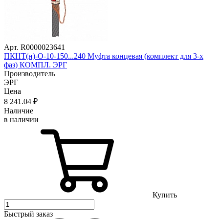
Арт. R0000023641
ПКНТ(н)-О-10-150...240 Муфта концевая (комплект для 3-х
фаз) КОМПЛ. ЭРГ
Производитель
ЭРГ
Цена
8 241
.04
₽
Наличие
в наличии
Купить
Быстрый заказ