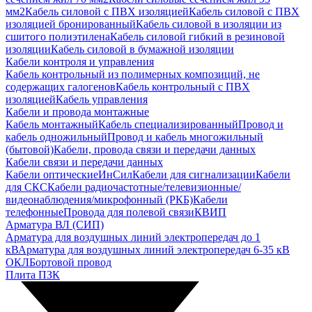
мм2
Кабель силовой с ПВХ изоляцией
Кабель силовой с ПВХ
изоляцией бронированный
Кабель силовой в изоляции из
сшитого полиэтилена
Кабель силовой гибкий в резиновой
изоляции
Кабель силовой в бумажной изоляции
Кабели контроля и управления
Кабель контрольный из полимерных композиций, не
содержащих галогенов
Кабель контрольный с ПВХ
изоляцией
Кабель управления
Кабели и провода монтажные
Кабель монтажный
Кабель специализированный
Провод и
кабель одножильный
Провод и кабель многожильный
(бытовой)
Кабели, провода связи и передачи данных
Кабели связи и передачи данных
Кабели оптические
ИнСил
Кабели для сигнализации
Кабели
для СКС
Кабели радиочастотные/телевизионные/
видеонаблюдения/микрофонный (РКБ)
Кабели
телефонные
Провода для полевой связи
КВИП
Арматура ВЛ (СИП)
Арматура для воздушных линий электропередач до 1
кВ
Арматура для воздушных линий электропередач 6-35 кВ
ОКЛ
Бортовой провод
Плита ПЗК