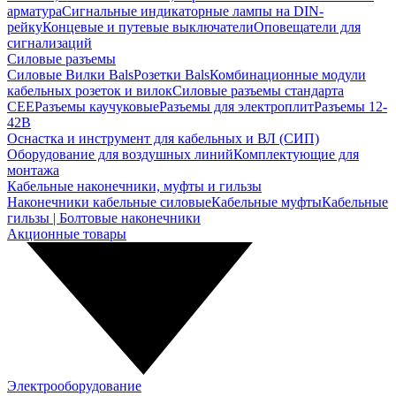
арматура
Сигнальные индикаторные лампы на DIN-
рейку
Концевые и путевые выключатели
Оповещатели для
сигнализаций
Силовые разъемы
Силовые Вилки Bals
Розетки Bals
Комбинационные модули
кабельных розеток и вилок
Силовые разъемы стандарта
CEE
Разъемы каучуковые
Разъемы для электроплит
Разъемы 12-
42В
Оснастка и инструмент для кабельных и ВЛ (СИП)
Оборудование для воздушных линий
Комплектующие для
монтажа
Кабельные наконечники, муфты и гильзы
Наконечники кабельные силовые
Кабельные муфты
Кабельные
гильзы | Болтовые наконечники
Акционные товары
Электрооборудование