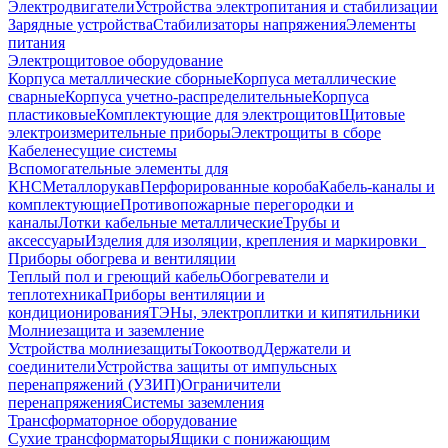
Электродвигатели
Устройства электропитания и стабилизации
Зарядные устройства
Стабилизаторы напряжения
Элементы
питания
Электрощитовое оборудование
Корпуса металлические сборные
Корпуса металлические
сварные
Корпуса учетно-распределительные
Корпуса
пластиковые
Комплектующие для электрощитов
Щитовые
электроизмерительные приборы
Электрощиты в сборе
Кабеленесущие системы
Вспомогательные элементы для
КНС
Металлорукав
Перфорированные короба
Кабель-каналы и
комплектующие
Противопожарные перегородки и
каналы
Лотки кабельные металлические
Трубы и
аксессуары
Изделия для изоляции, крепления и маркировки
Приборы обогрева и вентиляции
Теплый пол и греющий кабель
Обогреватели и
теплотехника
Приборы вентиляции и
кондиционирования
ТЭНы, электроплитки и кипятильники
Молниезащита и заземление
Устройства молниезащиты
Токоотвод
Держатели и
соединители
Устройства защиты от импульсных
перенапряжений (УЗИП)
Ограничители
перенапряжения
Системы заземления
Трансформаторное оборудование
Сухие трансформаторы
Ящики с понижающим