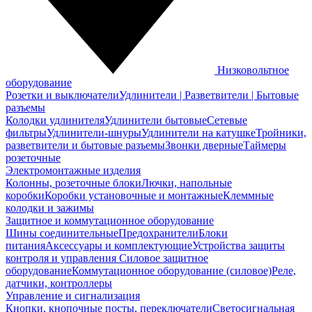
Низковольтное
оборудование
Розетки и выключатели
Удлинители | Разветвители | Бытовые
разъемы
Колодки удлинителя
Удлинители бытовые
Сетевые
фильтры
Удлинители-шнуры
Удлинители на катушке
Тройники,
разветвители и бытовые разъемы
Звонки дверные
Таймеры
розеточные
Электромонтажные изделия
Колонны, розеточные блоки
Лючки, напольные
коробки
Коробки установочные и монтажные
Клеммные
колодки и зажимы
Защитное и коммутационное оборудование
Шины соединительные
Предохранители
Блоки
питания
Аксессуары и комплектующие
Устройства защиты
контроля и управления
Силовое защитное
оборудование
Коммутационное оборудование (силовое)
Реле,
датчики, контроллеры
Управление и сигнализация
Кнопки, кнопочные посты, переключатели
Светосигнальная