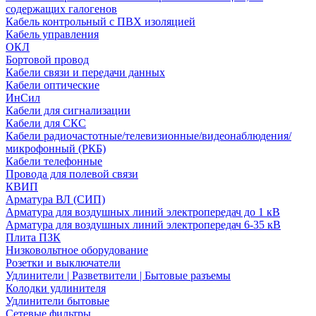
содержащих галогенов
Кабель контрольный с ПВХ изоляцией
Кабель управления
ОКЛ
Бортовой провод
Кабели связи и передачи данных
Кабели оптические
ИнСил
Кабели для сигнализации
Кабели для СКС
Кабели радиочастотные/телевизионные/видеонаблюдения/
микрофонный (РКБ)
Кабели телефонные
Провода для полевой связи
КВИП
Арматура ВЛ (СИП)
Арматура для воздушных линий электропередач до 1 кВ
Арматура для воздушных линий электропередач 6-35 кВ
Плита ПЗК
Низковольтное оборудование
Розетки и выключатели
Удлинители | Разветвители | Бытовые разъемы
Колодки удлинителя
Удлинители бытовые
Сетевые фильтры