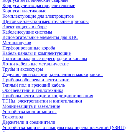
Корпуса металлические сварные
Корпуса учетно-распределительные
Корпуса пластиковые
Комплектующие для электрощитов
Щитовые электроизмерительные приборы
Электрощиты в сборе
Кабеленесущие системы
Вспомогательные элементы для КНС
Металлорукав
Перфорированные короба
Кабель-каналы и комплектующие
Противопожарные перегородки и каналы
Лотки кабельные металлические
Трубы и аксессуары
Изделия для изоляции, крепления и маркировки
Приборы обогрева и вентиляции
Теплый пол и греющий кабель
Обогреватели и теплотехника
Приборы вентиляции и кондиционирования
ТЭНы, электроплитки и кипятильники
Молниезащита и заземление
Устройства молниезащиты
Токоотвод
Держатели и соединители
Устройства защиты от импульсных перенапряжений (УЗИП)