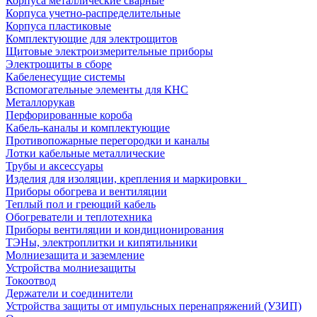
Корпуса металлические сварные
Корпуса учетно-распределительные
Корпуса пластиковые
Комплектующие для электрощитов
Щитовые электроизмерительные приборы
Электрощиты в сборе
Кабеленесущие системы
Вспомогательные элементы для КНС
Металлорукав
Перфорированные короба
Кабель-каналы и комплектующие
Противопожарные перегородки и каналы
Лотки кабельные металлические
Трубы и аксессуары
Изделия для изоляции, крепления и маркировки
Приборы обогрева и вентиляции
Теплый пол и греющий кабель
Обогреватели и теплотехника
Приборы вентиляции и кондиционирования
ТЭНы, электроплитки и кипятильники
Молниезащита и заземление
Устройства молниезащиты
Токоотвод
Держатели и соединители
Устройства защиты от импульсных перенапряжений (УЗИП)