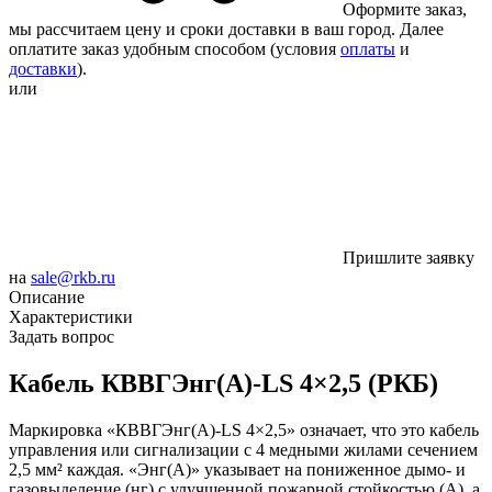
Оформите заказ,
мы рассчитаем цену и сроки доставки в ваш город. Далее
оплатите заказ удобным способом (условия
оплаты
и
доставки
).
или
Пришлите заявку
на
sale@rkb.ru
Описание
Характеристики
Задать вопрос
Кабель
КВВГЭнг(А)-LS 4×2,5
(РКБ)
Маркировка «КВВГЭнг(А)-LS 4×2,5» означает, что это кабель
управления или сигнализации с 4 медными жилами сечением
2,5 мм² каждая. «Энг(А)» указывает на пониженное дымо- и
газовыделение (нг) с улучшенной пожарной стойкостью (А), а