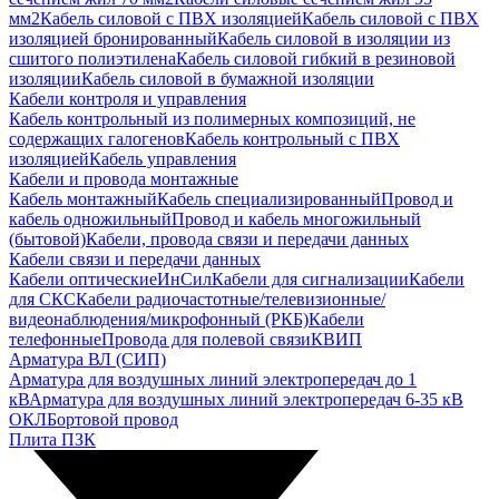
мм2
Кабель силовой с ПВХ изоляцией
Кабель силовой с ПВХ
изоляцией бронированный
Кабель силовой в изоляции из
сшитого полиэтилена
Кабель силовой гибкий в резиновой
изоляции
Кабель силовой в бумажной изоляции
Кабели контроля и управления
Кабель контрольный из полимерных композиций, не
содержащих галогенов
Кабель контрольный с ПВХ
изоляцией
Кабель управления
Кабели и провода монтажные
Кабель монтажный
Кабель специализированный
Провод и
кабель одножильный
Провод и кабель многожильный
(бытовой)
Кабели, провода связи и передачи данных
Кабели связи и передачи данных
Кабели оптические
ИнСил
Кабели для сигнализации
Кабели
для СКС
Кабели радиочастотные/телевизионные/
видеонаблюдения/микрофонный (РКБ)
Кабели
телефонные
Провода для полевой связи
КВИП
Арматура ВЛ (СИП)
Арматура для воздушных линий электропередач до 1
кВ
Арматура для воздушных линий электропередач 6-35 кВ
ОКЛ
Бортовой провод
Плита ПЗК