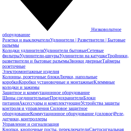
Низковольтное
оборудование
Розетки и выключатели
Удлинители | Разветвители | Бытовые
разъемы
Колодки удлинителя
Удлинители бытовые
Сетевые
фильтры
Удлинители-шнуры
Удлинители на катушке
Тройники,
разветвители и бытовые разъемы
Звонки дверные
Таймеры
розеточные
Электромонтажные изделия
Колонны, розеточные блоки
Лючки, напольные
коробки
Коробки установочные и монтажные
Клеммные
колодки и зажимы
Защитное и коммутационное оборудование
Шины соединительные
Предохранители
Блоки
питания
Аксессуары и комплектующие
Устройства защиты
контроля и управления
Силовое защитное
оборудование
Коммутационное оборудование (силовое)
Реле,
датчики, контроллеры
Управление и сигнализация
Кнопки, кнопочные посты, переключатели
Светосигнальная