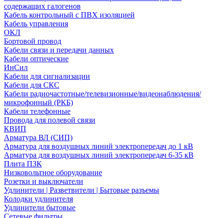
содержащих галогенов
Кабель контрольный с ПВХ изоляцией
Кабель управления
ОКЛ
Бортовой провод
Кабели связи и передачи данных
Кабели оптические
ИнСил
Кабели для сигнализации
Кабели для СКС
Кабели радиочастотные/телевизионные/видеонаблюдения/
микрофонный (РКБ)
Кабели телефонные
Провода для полевой связи
КВИП
Арматура ВЛ (СИП)
Арматура для воздушных линий электропередач до 1 кВ
Арматура для воздушных линий электропередач 6-35 кВ
Плита ПЗК
Низковольтное оборудование
Розетки и выключатели
Удлинители | Разветвители | Бытовые разъемы
Колодки удлинителя
Удлинители бытовые
Сетевые фильтры