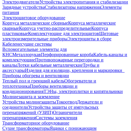
Электродвигатели
Устройства электропитания и стабилизации
Зарядные устройства
Стабилизаторы напряжения
Элементы
питания
Электрощитовое оборудование
Корпуса металлические сборные
Корпуса металлические
сварные
Корпуса учетно-распределительные
Корпуса
пластиковые
Комплектующие для электрощитов
Щитовые
электроизмерительные приборы
Электрощиты в сборе
Кабеленесущие системы
Вспомогательные элементы для
КНС
Металлорукав
Перфорированные короба
Кабель-каналы и
комплектующие
Противопожарные перегородки и
каналы
Лотки кабельные металлические
Трубы и
аксессуары
Изделия для изоляции, крепления и маркировки
Приборы обогрева и вентиляции
Теплый пол и греющий кабель
Обогреватели и
теплотехника
Приборы вентиляции и
кондиционирования
ТЭНы, электроплитки и кипятильники
Молниезащита и заземление
Устройства молниезащиты
Токоотвод
Держатели и
соединители
Устройства защиты от импульсных
перенапряжений (УЗИП)
Ограничители
перенапряжения
Системы заземления
Трансформаторное оборудование
Сухие трансформаторы
Ящики с понижающим