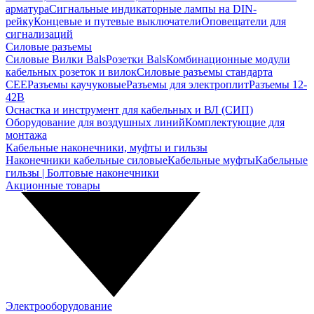
арматура
Сигнальные индикаторные лампы на DIN-
рейку
Концевые и путевые выключатели
Оповещатели для
сигнализаций
Силовые разъемы
Силовые Вилки Bals
Розетки Bals
Комбинационные модули
кабельных розеток и вилок
Силовые разъемы стандарта
CEE
Разъемы каучуковые
Разъемы для электроплит
Разъемы 12-
42В
Оснастка и инструмент для кабельных и ВЛ (СИП)
Оборудование для воздушных линий
Комплектующие для
монтажа
Кабельные наконечники, муфты и гильзы
Наконечники кабельные силовые
Кабельные муфты
Кабельные
гильзы | Болтовые наконечники
Акционные товары
Электрооборудование