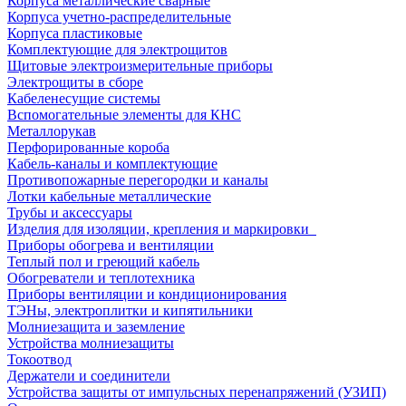
Корпуса металлические сварные
Корпуса учетно-распределительные
Корпуса пластиковые
Комплектующие для электрощитов
Щитовые электроизмерительные приборы
Электрощиты в сборе
Кабеленесущие системы
Вспомогательные элементы для КНС
Металлорукав
Перфорированные короба
Кабель-каналы и комплектующие
Противопожарные перегородки и каналы
Лотки кабельные металлические
Трубы и аксессуары
Изделия для изоляции, крепления и маркировки
Приборы обогрева и вентиляции
Теплый пол и греющий кабель
Обогреватели и теплотехника
Приборы вентиляции и кондиционирования
ТЭНы, электроплитки и кипятильники
Молниезащита и заземление
Устройства молниезащиты
Токоотвод
Держатели и соединители
Устройства защиты от импульсных перенапряжений (УЗИП)