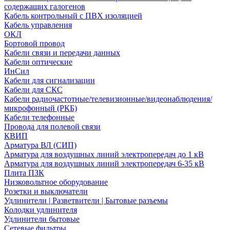
содержащих галогенов
Кабель контрольный с ПВХ изоляцией
Кабель управления
ОКЛ
Бортовой провод
Кабели связи и передачи данных
Кабели оптические
ИнСил
Кабели для сигнализации
Кабели для СКС
Кабели радиочастотные/телевизионные/видеонаблюдения/
микрофонный (РКБ)
Кабели телефонные
Провода для полевой связи
КВИП
Арматура ВЛ (СИП)
Арматура для воздушных линий электропередач до 1 кВ
Арматура для воздушных линий электропередач 6-35 кВ
Плита ПЗК
Низковольтное оборудование
Розетки и выключатели
Удлинители | Разветвители | Бытовые разъемы
Колодки удлинителя
Удлинители бытовые
Сетевые фильтры