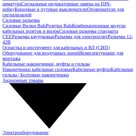
арматура
Сигнальные индикаторные лампы на DIN-
рейку
Концевые и путевые выключатели
Оповещатели для
сигнализаций
Силовые разъемы
Силовые Вилки Bals
Розетки Bals
Комбинационные модули
кабельных розеток и вилок
Силовые разъемы стандарта
CEE
Разъемы каучуковые
Разъемы для электроплит
Разъемы 12-
42В
Оснастка и инструмент для кабельных и ВЛ (СИП)
Оборудование для воздушных линий
Комплектующие для
монтажа
Кабельные наконечники, муфты и гильзы
Наконечники кабельные силовые
Кабельные муфты
Кабельные
гильзы | Болтовые наконечники
Акционные товары
Электрооборудование