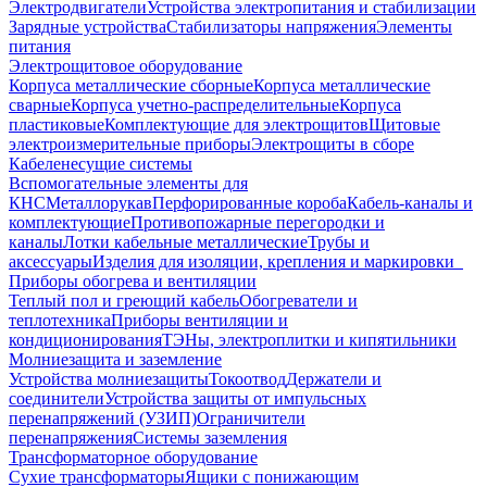
Электродвигатели
Устройства электропитания и стабилизации
Зарядные устройства
Стабилизаторы напряжения
Элементы
питания
Электрощитовое оборудование
Корпуса металлические сборные
Корпуса металлические
сварные
Корпуса учетно-распределительные
Корпуса
пластиковые
Комплектующие для электрощитов
Щитовые
электроизмерительные приборы
Электрощиты в сборе
Кабеленесущие системы
Вспомогательные элементы для
КНС
Металлорукав
Перфорированные короба
Кабель-каналы и
комплектующие
Противопожарные перегородки и
каналы
Лотки кабельные металлические
Трубы и
аксессуары
Изделия для изоляции, крепления и маркировки
Приборы обогрева и вентиляции
Теплый пол и греющий кабель
Обогреватели и
теплотехника
Приборы вентиляции и
кондиционирования
ТЭНы, электроплитки и кипятильники
Молниезащита и заземление
Устройства молниезащиты
Токоотвод
Держатели и
соединители
Устройства защиты от импульсных
перенапряжений (УЗИП)
Ограничители
перенапряжения
Системы заземления
Трансформаторное оборудование
Сухие трансформаторы
Ящики с понижающим