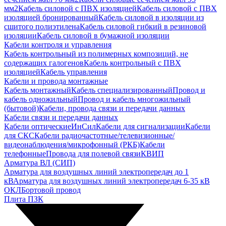
мм2
Кабель силовой с ПВХ изоляцией
Кабель силовой с ПВХ
изоляцией бронированный
Кабель силовой в изоляции из
сшитого полиэтилена
Кабель силовой гибкий в резиновой
изоляции
Кабель силовой в бумажной изоляции
Кабели контроля и управления
Кабель контрольный из полимерных композиций, не
содержащих галогенов
Кабель контрольный с ПВХ
изоляцией
Кабель управления
Кабели и провода монтажные
Кабель монтажный
Кабель специализированный
Провод и
кабель одножильный
Провод и кабель многожильный
(бытовой)
Кабели, провода связи и передачи данных
Кабели связи и передачи данных
Кабели оптические
ИнСил
Кабели для сигнализации
Кабели
для СКС
Кабели радиочастотные/телевизионные/
видеонаблюдения/микрофонный (РКБ)
Кабели
телефонные
Провода для полевой связи
КВИП
Арматура ВЛ (СИП)
Арматура для воздушных линий электропередач до 1
кВ
Арматура для воздушных линий электропередач 6-35 кВ
ОКЛ
Бортовой провод
Плита ПЗК