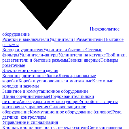
Низковольтное
оборудование
Розетки и выключатели
Удлинители | Разветвители | Бытовые
разъемы
Колодки удлинителя
Удлинители бытовые
Сетевые
фильтры
Удлинители-шнуры
Удлинители на катушке
Тройники,
разветвители и бытовые разъемы
Звонки дверные
Таймеры
розеточные
Электромонтажные изделия
Колонны, розеточные блоки
Лючки, напольные
коробки
Коробки установочные и монтажные
Клеммные
колодки и зажимы
Защитное и коммутационное оборудование
Шины соединительные
Предохранители
Блоки
питания
Аксессуары и комплектующие
Устройства защиты
контроля и управления
Силовое защитное
оборудование
Коммутационное оборудование (силовое)
Реле,
датчики, контроллеры
Управление и сигнализация
Кнопки, кнопочные посты, переключатели
Светосигнальная