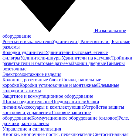
Низковольтное
оборудование
Розетки и выключатели
Удлинители | Разветвители | Бытовые
разъемы
Колодки удлинителя
Удлинители бытовые
Сетевые
фильтры
Удлинители-шнуры
Удлинители на катушке
Тройники,
разветвители и бытовые разъемы
Звонки дверные
Таймеры
розеточные
Электромонтажные изделия
Колонны, розеточные блоки
Лючки, напольные
коробки
Коробки установочные и монтажные
Клеммные
колодки и зажимы
Защитное и коммутационное оборудование
Шины соединительные
Предохранители
Блоки
питания
Аксессуары и комплектующие
Устройства защиты
контроля и управления
Силовое защитное
оборудование
Коммутационное оборудование (силовое)
Реле,
датчики, контроллеры
Управление и сигнализация
Кнопки, кнопочные посты, переключатели
Светосигнальная