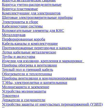
Корпуса металлические сварные
Корпуса учетно-распределительные
Корпуса пластиковые
Комплектующие для электрощитов
Щитовые электроизмерительные приборы
Электрощиты в сборе
Кабеленесущие системы
Вспомогательные элементы для КНС
Металлорукав
Перфорированные короба
Кабель-каналы и комплектующие
Противопожарные перегородки и каналы
Лотки кабельные металлические
Трубы и аксессуары
Изделия для изоляции, крепления и маркировки
Приборы обогрева и вентиляции
Теплый пол и греющий кабель
Обогреватели и теплотехника
Приборы вентиляции и кондиционирования
ТЭНы, электроплитки и кипятильники
Молниезащита и заземление
Устройства молниезащиты
Токоотвод
Держатели и соединители
Устройства защиты от импульсных перенапряжений (УЗИП)