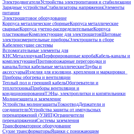
Электродвигатели
Устройства электропитания и стабилизации
Зарядные устройства
Стабилизаторы напряжения
Элементы
питания
Электрощитовое оборудование
Корпуса металлические сборные
Корпуса металлические
сварные
Корпуса учетно-распределительные
Корпуса
пластиковые
Комплектующие для электрощитов
Щитовые
электроизмерительные приборы
Электрощиты в сборе
Кабеленесущие системы
Вспомогательные элементы для
КНС
Металлорукав
Перфорированные короба
Кабель-каналы и
комплектующие
Противопожарные перегородки и
каналы
Лотки кабельные металлические
Трубы и
аксессуары
Изделия для изоляции, крепления и маркировки
Приборы обогрева и вентиляции
Теплый пол и греющий кабель
Обогреватели и
теплотехника
Приборы вентиляции и
кондиционирования
ТЭНы, электроплитки и кипятильники
Молниезащита и заземление
Устройства молниезащиты
Токоотвод
Держатели и
соединители
Устройства защиты от импульсных
перенапряжений (УЗИП)
Ограничители
перенапряжения
Системы заземления
Трансформаторное оборудование
Сухие трансформаторы
Ящики с понижающим