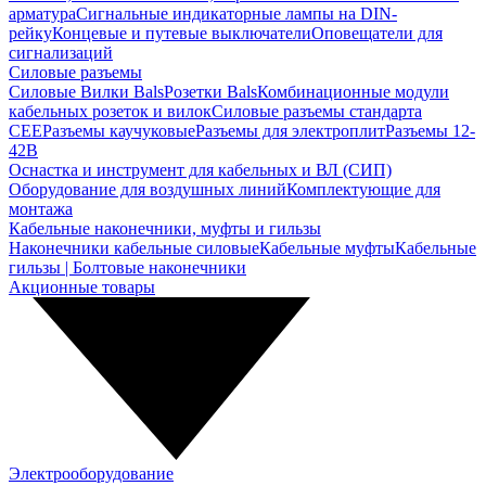
арматура
Сигнальные индикаторные лампы на DIN-
рейку
Концевые и путевые выключатели
Оповещатели для
сигнализаций
Силовые разъемы
Силовые Вилки Bals
Розетки Bals
Комбинационные модули
кабельных розеток и вилок
Силовые разъемы стандарта
CEE
Разъемы каучуковые
Разъемы для электроплит
Разъемы 12-
42В
Оснастка и инструмент для кабельных и ВЛ (СИП)
Оборудование для воздушных линий
Комплектующие для
монтажа
Кабельные наконечники, муфты и гильзы
Наконечники кабельные силовые
Кабельные муфты
Кабельные
гильзы | Болтовые наконечники
Акционные товары
Электрооборудование