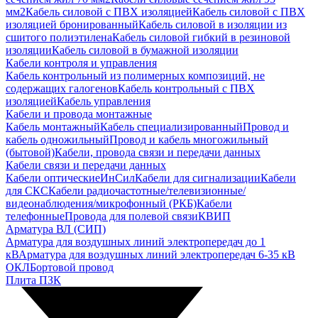
мм2
Кабель силовой с ПВХ изоляцией
Кабель силовой с ПВХ
изоляцией бронированный
Кабель силовой в изоляции из
сшитого полиэтилена
Кабель силовой гибкий в резиновой
изоляции
Кабель силовой в бумажной изоляции
Кабели контроля и управления
Кабель контрольный из полимерных композиций, не
содержащих галогенов
Кабель контрольный с ПВХ
изоляцией
Кабель управления
Кабели и провода монтажные
Кабель монтажный
Кабель специализированный
Провод и
кабель одножильный
Провод и кабель многожильный
(бытовой)
Кабели, провода связи и передачи данных
Кабели связи и передачи данных
Кабели оптические
ИнСил
Кабели для сигнализации
Кабели
для СКС
Кабели радиочастотные/телевизионные/
видеонаблюдения/микрофонный (РКБ)
Кабели
телефонные
Провода для полевой связи
КВИП
Арматура ВЛ (СИП)
Арматура для воздушных линий электропередач до 1
кВ
Арматура для воздушных линий электропередач 6-35 кВ
ОКЛ
Бортовой провод
Плита ПЗК