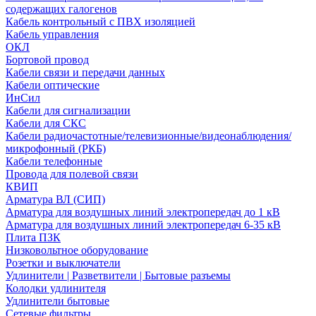
содержащих галогенов
Кабель контрольный с ПВХ изоляцией
Кабель управления
ОКЛ
Бортовой провод
Кабели связи и передачи данных
Кабели оптические
ИнСил
Кабели для сигнализации
Кабели для СКС
Кабели радиочастотные/телевизионные/видеонаблюдения/
микрофонный (РКБ)
Кабели телефонные
Провода для полевой связи
КВИП
Арматура ВЛ (СИП)
Арматура для воздушных линий электропередач до 1 кВ
Арматура для воздушных линий электропередач 6-35 кВ
Плита ПЗК
Низковольтное оборудование
Розетки и выключатели
Удлинители | Разветвители | Бытовые разъемы
Колодки удлинителя
Удлинители бытовые
Сетевые фильтры