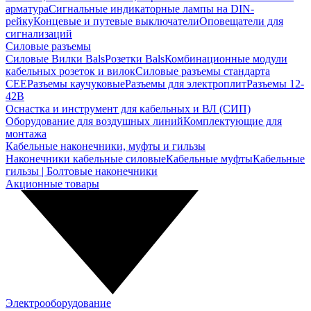
арматура
Сигнальные индикаторные лампы на DIN-
рейку
Концевые и путевые выключатели
Оповещатели для
сигнализаций
Силовые разъемы
Силовые Вилки Bals
Розетки Bals
Комбинационные модули
кабельных розеток и вилок
Силовые разъемы стандарта
CEE
Разъемы каучуковые
Разъемы для электроплит
Разъемы 12-
42В
Оснастка и инструмент для кабельных и ВЛ (СИП)
Оборудование для воздушных линий
Комплектующие для
монтажа
Кабельные наконечники, муфты и гильзы
Наконечники кабельные силовые
Кабельные муфты
Кабельные
гильзы | Болтовые наконечники
Акционные товары
Электрооборудование