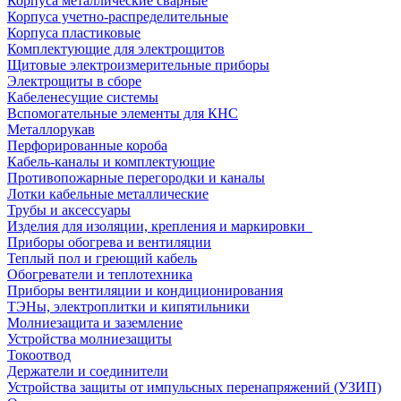
Корпуса металлические сварные
Корпуса учетно-распределительные
Корпуса пластиковые
Комплектующие для электрощитов
Щитовые электроизмерительные приборы
Электрощиты в сборе
Кабеленесущие системы
Вспомогательные элементы для КНС
Металлорукав
Перфорированные короба
Кабель-каналы и комплектующие
Противопожарные перегородки и каналы
Лотки кабельные металлические
Трубы и аксессуары
Изделия для изоляции, крепления и маркировки
Приборы обогрева и вентиляции
Теплый пол и греющий кабель
Обогреватели и теплотехника
Приборы вентиляции и кондиционирования
ТЭНы, электроплитки и кипятильники
Молниезащита и заземление
Устройства молниезащиты
Токоотвод
Держатели и соединители
Устройства защиты от импульсных перенапряжений (УЗИП)