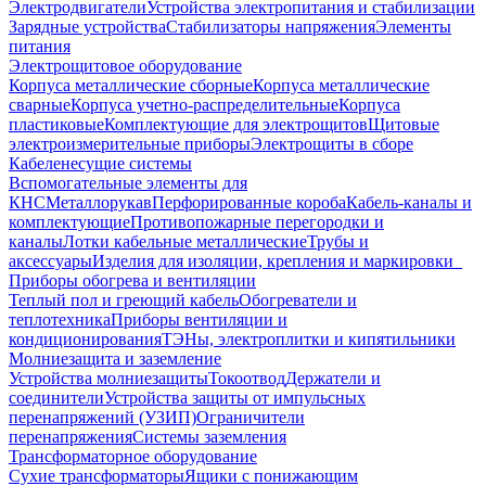
Электродвигатели
Устройства электропитания и стабилизации
Зарядные устройства
Стабилизаторы напряжения
Элементы
питания
Электрощитовое оборудование
Корпуса металлические сборные
Корпуса металлические
сварные
Корпуса учетно-распределительные
Корпуса
пластиковые
Комплектующие для электрощитов
Щитовые
электроизмерительные приборы
Электрощиты в сборе
Кабеленесущие системы
Вспомогательные элементы для
КНС
Металлорукав
Перфорированные короба
Кабель-каналы и
комплектующие
Противопожарные перегородки и
каналы
Лотки кабельные металлические
Трубы и
аксессуары
Изделия для изоляции, крепления и маркировки
Приборы обогрева и вентиляции
Теплый пол и греющий кабель
Обогреватели и
теплотехника
Приборы вентиляции и
кондиционирования
ТЭНы, электроплитки и кипятильники
Молниезащита и заземление
Устройства молниезащиты
Токоотвод
Держатели и
соединители
Устройства защиты от импульсных
перенапряжений (УЗИП)
Ограничители
перенапряжения
Системы заземления
Трансформаторное оборудование
Сухие трансформаторы
Ящики с понижающим