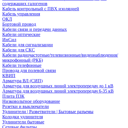
содержащих галогенов
Кабель контрольный с ПВХ изоляцией
Кабель управления
ОКЛ
Бортовой провод
Кабели связи и передачи данных
Кабели оптические
ИнСил
Кабели для сигнализации
Кабели для СКС
Кабели радиочастотные/телевизионные/видеонаблюдения/
микрофонный (РКБ)
Кабели телефонные
Провода для полевой связи
КВИП
Арматура ВЛ (СИП)
Арматура для воздушных линий электропередач до 1 кВ
Арматура для воздушных линий электропередач 6-35 кВ
Плита ПЗК
Низковольтное оборудование
Розетки и выключатели
Удлинители | Разветвители | Бытовые разъемы
Колодки удлинителя
Удлинители бытовые
Сетевые фильтры