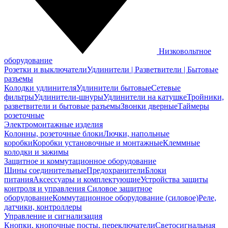
Низковольтное
оборудование
Розетки и выключатели
Удлинители | Разветвители | Бытовые
разъемы
Колодки удлинителя
Удлинители бытовые
Сетевые
фильтры
Удлинители-шнуры
Удлинители на катушке
Тройники,
разветвители и бытовые разъемы
Звонки дверные
Таймеры
розеточные
Электромонтажные изделия
Колонны, розеточные блоки
Лючки, напольные
коробки
Коробки установочные и монтажные
Клеммные
колодки и зажимы
Защитное и коммутационное оборудование
Шины соединительные
Предохранители
Блоки
питания
Аксессуары и комплектующие
Устройства защиты
контроля и управления
Силовое защитное
оборудование
Коммутационное оборудование (силовое)
Реле,
датчики, контроллеры
Управление и сигнализация
Кнопки, кнопочные посты, переключатели
Светосигнальная