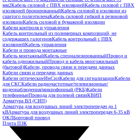
мм2
Кабель силовой с ПВХ изоляцией
Кабель силовой с ПВХ
изоляцией бронированный
Кабель силовой в изоляции из
сшитого полиэтилена
Кабель силовой гибкий в резиновой
изоляции
Кабель силовой в бумажной изоляции
Кабели контроля и управления
Кабель контрольный из полимерных композиций, не
содержащих галогенов
Кабель контрольный с ПВХ
изоляцией
Кабель управления
Кабели и провода монтажные
Кабель монтажный
Кабель специализированный
Провод и
кабель одножильный
Провод и кабель многожильный
(бытовой)
Кабели, провода связи и передачи данных
Кабели связи и передачи данных
Кабели оптические
ИнСил
Кабели для сигнализации
Кабели
для СКС
Кабели радиочастотные/телевизионные/
видеонаблюдения/микрофонный (РКБ)
Кабели
телефонные
Провода для полевой связи
КВИП
Арматура ВЛ (СИП)
Арматура для воздушных линий электропередач до 1
кВ
Арматура для воздушных линий электропередач 6-35 кВ
ОКЛ
Бортовой провод
Плита ПЗК