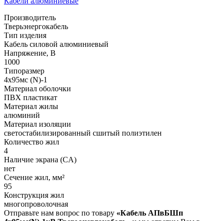
Кабели алюминиевые
Производитель
Тверьэнергокабель
Тип изделия
Кабель силовой алюминиевый
Напряжение, В
1000
Типоразмер
4х95мс (N)-1
Материал оболочки
ПВХ пластикат
Материал жилы
алюминий
Материал изоляции
светостабилизированный сшитый полиэтилен
Количество жил
4
Наличие экрана (CA)
нет
Сечение жил, мм²
95
Конструкция жил
многопроволочная
Отправьте нам вопрос по товару
«Кабель АПвБШп