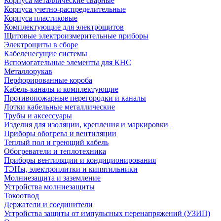
Корпуса металлические сварные
Корпуса учетно-распределительные
Корпуса пластиковые
Комплектующие для электрощитов
Щитовые электроизмерительные приборы
Электрощиты в сборе
Кабеленесущие системы
Вспомогательные элементы для КНС
Металлорукав
Перфорированные короба
Кабель-каналы и комплектующие
Противопожарные перегородки и каналы
Лотки кабельные металлические
Трубы и аксессуары
Изделия для изоляции, крепления и маркировки
Приборы обогрева и вентиляции
Теплый пол и греющий кабель
Обогреватели и теплотехника
Приборы вентиляции и кондиционирования
ТЭНы, электроплитки и кипятильники
Молниезащита и заземление
Устройства молниезащиты
Токоотвод
Держатели и соединители
Устройства защиты от импульсных перенапряжений (УЗИП)