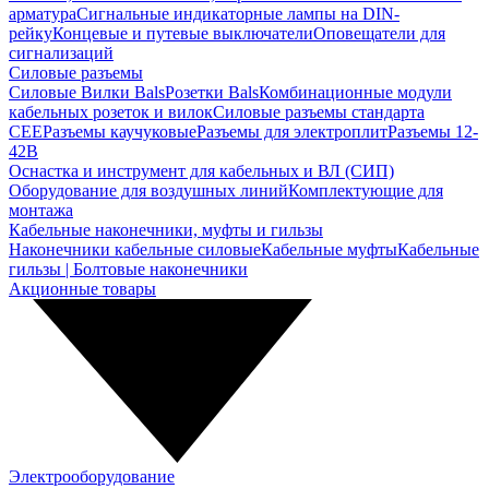
арматура
Сигнальные индикаторные лампы на DIN-
рейку
Концевые и путевые выключатели
Оповещатели для
сигнализаций
Силовые разъемы
Силовые Вилки Bals
Розетки Bals
Комбинационные модули
кабельных розеток и вилок
Силовые разъемы стандарта
CEE
Разъемы каучуковые
Разъемы для электроплит
Разъемы 12-
42В
Оснастка и инструмент для кабельных и ВЛ (СИП)
Оборудование для воздушных линий
Комплектующие для
монтажа
Кабельные наконечники, муфты и гильзы
Наконечники кабельные силовые
Кабельные муфты
Кабельные
гильзы | Болтовые наконечники
Акционные товары
Электрооборудование