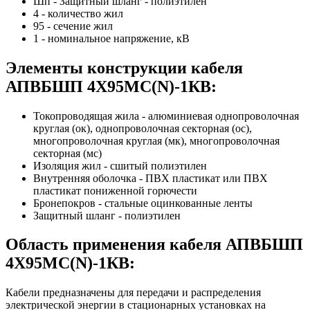
Шп - Защитный шланг - полиэтилен
4 - количество жил
95 - сечение жил
1 - номинальное напряжение, кВ
Элементы конструкции кабеля
АПВБШП 4Х95МС(N)-1КВ:
Токопроводящая жила - алюминиевая однопроволочная
круглая (ок), однопроволочная секторная (ос),
многопроволочная круглая (мк), многопроволочная
секторная (мс)
Изоляция жил - сшитый полиэтилен
Внутренняя оболочка - ПВХ пластикат или ПВХ
пластикат пониженной горючести
Бронепокров - стальные оцинкованные ленты
Защитный шланг - полиэтилен
Область применения кабеля АПВБШП
4Х95МС(N)-1КВ:
Кабели предназначены для передачи и распределения
электрической энергии в стационарных установках на