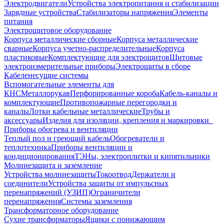
Электродвигатели
Устройства электропитания и стабилизации
Зарядные устройства
Стабилизаторы напряжения
Элементы
питания
Электрощитовое оборудование
Корпуса металлические сборные
Корпуса металлические
сварные
Корпуса учетно-распределительные
Корпуса
пластиковые
Комплектующие для электрощитов
Щитовые
электроизмерительные приборы
Электрощиты в сборе
Кабеленесущие системы
Вспомогательные элементы для
КНС
Металлорукав
Перфорированные короба
Кабель-каналы и
комплектующие
Противопожарные перегородки и
каналы
Лотки кабельные металлические
Трубы и
аксессуары
Изделия для изоляции, крепления и маркировки
Приборы обогрева и вентиляции
Теплый пол и греющий кабель
Обогреватели и
теплотехника
Приборы вентиляции и
кондиционирования
ТЭНы, электроплитки и кипятильники
Молниезащита и заземление
Устройства молниезащиты
Токоотвод
Держатели и
соединители
Устройства защиты от импульсных
перенапряжений (УЗИП)
Ограничители
перенапряжения
Системы заземления
Трансформаторное оборудование
Сухие трансформаторы
Ящики с понижающим