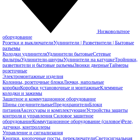
Низковольтное
оборудование
Розетки и выключатели
Удлинители | Разветвители | Бытовые
разъемы
Колодки удлинителя
Удлинители бытовые
Сетевые
фильтры
Удлинители-шнуры
Удлинители на катушке
Тройники,
разветвители и бытовые разъемы
Звонки дверные
Таймеры
розеточные
Электромонтажные изделия
Колонны, розеточные блоки
Лючки, напольные
коробки
Коробки установочные и монтажные
Клеммные
колодки и зажимы
Защитное и коммутационное оборудование
Шины соединительные
Предохранители
Блоки
питания
Аксессуары и комплектующие
Устройства защиты
контроля и управления
Силовое защитное
оборудование
Коммутационное оборудование (силовое)
Реле,
датчики, контроллеры
Управление и сигнализация
Кнопки, кнопочные посты, переключатели
Светосигнальная