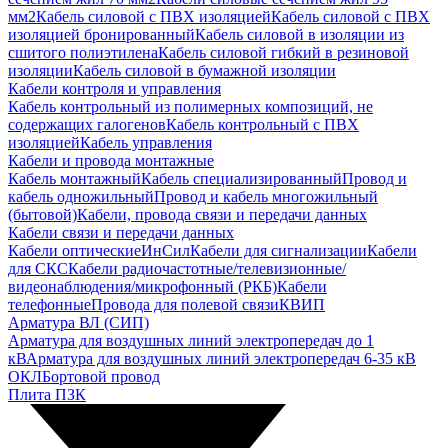
мм2
Кабель силовой с ПВХ изоляцией
Кабель силовой с ПВХ
изоляцией бронированный
Кабель силовой в изоляции из
сшитого полиэтилена
Кабель силовой гибкий в резиновой
изоляции
Кабель силовой в бумажной изоляции
Кабели контроля и управления
Кабель контрольный из полимерных композиций, не
содержащих галогенов
Кабель контрольный с ПВХ
изоляцией
Кабель управления
Кабели и провода монтажные
Кабель монтажный
Кабель специализированный
Провод и
кабель одножильный
Провод и кабель многожильный
(бытовой)
Кабели, провода связи и передачи данных
Кабели связи и передачи данных
Кабели оптические
ИнСил
Кабели для сигнализации
Кабели
для СКС
Кабели радиочастотные/телевизионные/
видеонаблюдения/микрофонный (РКБ)
Кабели
телефонные
Провода для полевой связи
КВИП
Арматура ВЛ (СИП)
Арматура для воздушных линий электропередач до 1
кВ
Арматура для воздушных линий электропередач 6-35 кВ
ОКЛ
Бортовой провод
Плита ПЗК