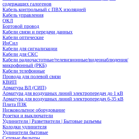
содержащих галогенов
Кабель контрольный с ПВХ изоляцией
Кабель управления
ОКЛ
Бортовой провод
Кабели связи и передачи данных
Кабели оптические
ИнСил
Кабели для сигнализации
Кабели для СКС
Кабели радиочастотные/телевизионные/видеонаблюдения/
микрофонный (РКБ)
Кабели телефонные
Провода для полевой связи
КВИП
Арматура ВЛ (СИП)
Арматура для воздушных линий электропередач до 1 кВ
Арматура для воздушных линий электропередач 6-35 кВ
Плита ПЗК
Низковольтное оборудование
Розетки и выключатели
Удлинители | Разветвители | Бытовые разъемы
Колодки удлинителя
Удлинители бытовые
Сетевые фильтры