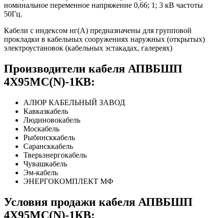
номинальное переменное напряжение 0,66; 1; 3 кВ частоты
50Гц.
Кабели с индексом нг(А) предназначены для групповой
прокладки в кабельных сооружениях наружных (открытых)
электроустановок (кабельных эстакадах, галереях)
Производители кабеля АПВБШП
4Х95МС(N)-1КВ:
АЛЮР КАБЕЛЬНЫЙ ЗАВОД
Кавказкабель
Людиновокабель
Москабель
Рыбинсккабель
Сарансккабель
Тверьэнергокабель
Чувашкабель
Эм-кабель
ЭНЕРГОКОМПЛЕКТ МФ
Условия продажи кабеля АПВБШП
4Х95МС(N)-1КВ: