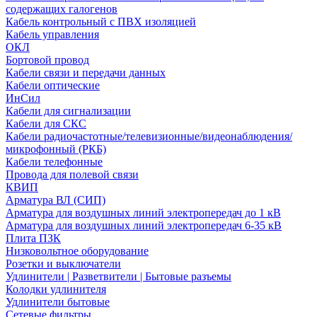
содержащих галогенов
Кабель контрольный с ПВХ изоляцией
Кабель управления
ОКЛ
Бортовой провод
Кабели связи и передачи данных
Кабели оптические
ИнСил
Кабели для сигнализации
Кабели для СКС
Кабели радиочастотные/телевизионные/видеонаблюдения/
микрофонный (РКБ)
Кабели телефонные
Провода для полевой связи
КВИП
Арматура ВЛ (СИП)
Арматура для воздушных линий электропередач до 1 кВ
Арматура для воздушных линий электропередач 6-35 кВ
Плита ПЗК
Низковольтное оборудование
Розетки и выключатели
Удлинители | Разветвители | Бытовые разъемы
Колодки удлинителя
Удлинители бытовые
Сетевые фильтры