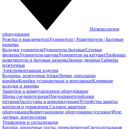
Низковольтное
оборудование
Розетки и выключатели
Удлинители | Разветвители | Бытовые
разъемы
Колодки удлинителя
Удлинители бытовые
Сетевые
фильтры
Удлинители-шнуры
Удлинители на катушке
Тройники,
разветвители и бытовые разъемы
Звонки дверные
Таймеры
розеточные
Электромонтажные изделия
Колонны, розеточные блоки
Лючки, напольные
коробки
Коробки установочные и монтажные
Клеммные
колодки и зажимы
Защитное и коммутационное оборудование
Шины соединительные
Предохранители
Блоки
питания
Аксессуары и комплектующие
Устройства защиты
контроля и управления
Силовое защитное
оборудование
Коммутационное оборудование (силовое)
Реле,
датчики, контроллеры
Управление и сигнализация
Кнопки, кнопочные посты, переключатели
Светосигнальная