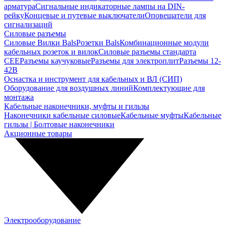
арматура
Сигнальные индикаторные лампы на DIN-
рейку
Концевые и путевые выключатели
Оповещатели для
сигнализаций
Силовые разъемы
Силовые Вилки Bals
Розетки Bals
Комбинационные модули
кабельных розеток и вилок
Силовые разъемы стандарта
CEE
Разъемы каучуковые
Разъемы для электроплит
Разъемы 12-
42В
Оснастка и инструмент для кабельных и ВЛ (СИП)
Оборудование для воздушных линий
Комплектующие для
монтажа
Кабельные наконечники, муфты и гильзы
Наконечники кабельные силовые
Кабельные муфты
Кабельные
гильзы | Болтовые наконечники
Акционные товары
Электрооборудование