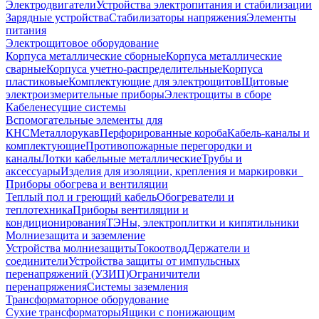
Электродвигатели
Устройства электропитания и стабилизации
Зарядные устройства
Стабилизаторы напряжения
Элементы
питания
Электрощитовое оборудование
Корпуса металлические сборные
Корпуса металлические
сварные
Корпуса учетно-распределительные
Корпуса
пластиковые
Комплектующие для электрощитов
Щитовые
электроизмерительные приборы
Электрощиты в сборе
Кабеленесущие системы
Вспомогательные элементы для
КНС
Металлорукав
Перфорированные короба
Кабель-каналы и
комплектующие
Противопожарные перегородки и
каналы
Лотки кабельные металлические
Трубы и
аксессуары
Изделия для изоляции, крепления и маркировки
Приборы обогрева и вентиляции
Теплый пол и греющий кабель
Обогреватели и
теплотехника
Приборы вентиляции и
кондиционирования
ТЭНы, электроплитки и кипятильники
Молниезащита и заземление
Устройства молниезащиты
Токоотвод
Держатели и
соединители
Устройства защиты от импульсных
перенапряжений (УЗИП)
Ограничители
перенапряжения
Системы заземления
Трансформаторное оборудование
Сухие трансформаторы
Ящики с понижающим