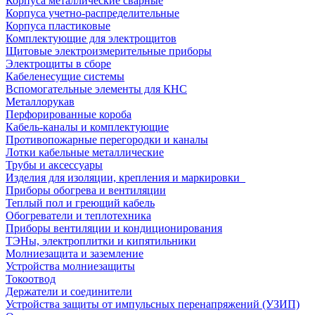
Корпуса металлические сварные
Корпуса учетно-распределительные
Корпуса пластиковые
Комплектующие для электрощитов
Щитовые электроизмерительные приборы
Электрощиты в сборе
Кабеленесущие системы
Вспомогательные элементы для КНС
Металлорукав
Перфорированные короба
Кабель-каналы и комплектующие
Противопожарные перегородки и каналы
Лотки кабельные металлические
Трубы и аксессуары
Изделия для изоляции, крепления и маркировки
Приборы обогрева и вентиляции
Теплый пол и греющий кабель
Обогреватели и теплотехника
Приборы вентиляции и кондиционирования
ТЭНы, электроплитки и кипятильники
Молниезащита и заземление
Устройства молниезащиты
Токоотвод
Держатели и соединители
Устройства защиты от импульсных перенапряжений (УЗИП)