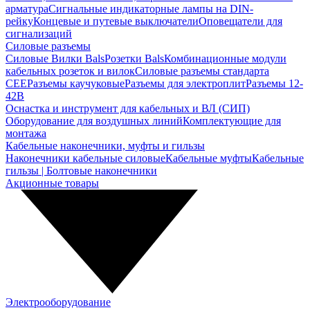
арматура
Сигнальные индикаторные лампы на DIN-
рейку
Концевые и путевые выключатели
Оповещатели для
сигнализаций
Силовые разъемы
Силовые Вилки Bals
Розетки Bals
Комбинационные модули
кабельных розеток и вилок
Силовые разъемы стандарта
CEE
Разъемы каучуковые
Разъемы для электроплит
Разъемы 12-
42В
Оснастка и инструмент для кабельных и ВЛ (СИП)
Оборудование для воздушных линий
Комплектующие для
монтажа
Кабельные наконечники, муфты и гильзы
Наконечники кабельные силовые
Кабельные муфты
Кабельные
гильзы | Болтовые наконечники
Акционные товары
Электрооборудование