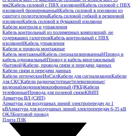
мм2
Кабель силовой с ПВХ изоляцией
Кабель силовой с ПВХ
изоляцией бронированный
Кабель силовой в изоляции из
сшитого полиэтилена
Кабель силовой гибкий в резиновой
изоляции
Кабель силовой в бумажной изоляции
Кабели контроля и управления
Кабель контрольный из полимерных композиций, не
содержащих галогенов
Кабель контрольный с ПВХ
изоляцией
Кабель управления
Кабели и провода монтажные
Кабель монтажный
Кабель специализированный
Провод и
кабель одножильный
Провод и кабель многожильный
(бытовой)
Кабели, провода связи и передачи данных
Кабели связи и передачи данных
Кабели оптические
ИнСил
Кабели для сигнализации
Кабели
для СКС
Кабели радиочастотные/телевизионные/
видеонаблюдения/микрофонный (РКБ)
Кабели
телефонные
Провода для полевой связи
КВИП
Арматура ВЛ (СИП)
Арматура для воздушных линий электропередач до 1
кВ
Арматура для воздушных линий электропередач 6-35 кВ
ОКЛ
Бортовой провод
Плита ПЗК