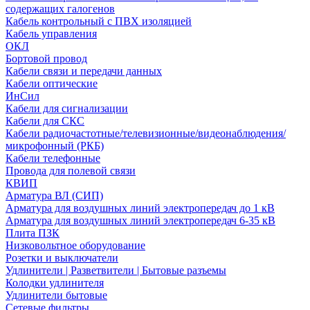
содержащих галогенов
Кабель контрольный с ПВХ изоляцией
Кабель управления
ОКЛ
Бортовой провод
Кабели связи и передачи данных
Кабели оптические
ИнСил
Кабели для сигнализации
Кабели для СКС
Кабели радиочастотные/телевизионные/видеонаблюдения/
микрофонный (РКБ)
Кабели телефонные
Провода для полевой связи
КВИП
Арматура ВЛ (СИП)
Арматура для воздушных линий электропередач до 1 кВ
Арматура для воздушных линий электропередач 6-35 кВ
Плита ПЗК
Низковольтное оборудование
Розетки и выключатели
Удлинители | Разветвители | Бытовые разъемы
Колодки удлинителя
Удлинители бытовые
Сетевые фильтры