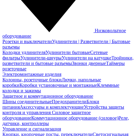
Низковольтное
оборудование
Розетки и выключатели
Удлинители | Разветвители | Бытовые
разъемы
Колодки удлинителя
Удлинители бытовые
Сетевые
фильтры
Удлинители-шнуры
Удлинители на катушке
Тройники,
разветвители и бытовые разъемы
Звонки дверные
Таймеры
розеточные
Электромонтажные изделия
Колонны, розеточные блоки
Лючки, напольные
коробки
Коробки установочные и монтажные
Клеммные
колодки и зажимы
Защитное и коммутационное оборудование
Шины соединительные
Предохранители
Блоки
питания
Аксессуары и комплектующие
Устройства защиты
контроля и управления
Силовое защитное
оборудование
Коммутационное оборудование (силовое)
Реле,
датчики, контроллеры
Управление и сигнализация
Кнопки, кнопочные посты, переключатели
Светосигнальная