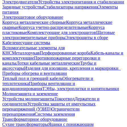
Электродвигатели
Устройства электропитания и стабилизации
Зарядные устройства
Стабилизаторы напряжения
Элементы
питания
Электрощитовое оборудование
Корпуса металлические сборные
Корпуса металлические
сварные
Корпуса учетно-распределительные
Корпуса
пластиковые
Комплектующие для электрощитов
Щитовые
электроизмерительные приборы
Электрощиты в сборе
Кабеленесущие системы
Вспомогательные элементы для
КНС
Металлорукав
Перфорированные короба
Кабель-каналы и
комплектующие
Противопожарные перегородки и
каналы
Лотки кабельные металлические
Трубы и
аксессуары
Изделия для изоляции, крепления и маркировки
Приборы обогрева и вентиляции
Теплый пол и греющий кабель
Обогреватели и
теплотехника
Приборы вентиляции и
кондиционирования
ТЭНы, электроплитки и кипятильники
Молниезащита и заземление
Устройства молниезащиты
Токоотвод
Держатели и
соединители
Устройства защиты от импульсных
перенапряжений (УЗИП)
Ограничители
перенапряжения
Системы заземления
Трансформаторное оборудование
Сухие трансформаторы
Ящики с понижающим