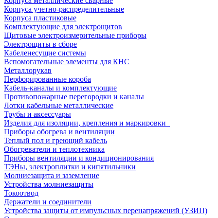
Корпуса металлические сварные
Корпуса учетно-распределительные
Корпуса пластиковые
Комплектующие для электрощитов
Щитовые электроизмерительные приборы
Электрощиты в сборе
Кабеленесущие системы
Вспомогательные элементы для КНС
Металлорукав
Перфорированные короба
Кабель-каналы и комплектующие
Противопожарные перегородки и каналы
Лотки кабельные металлические
Трубы и аксессуары
Изделия для изоляции, крепления и маркировки
Приборы обогрева и вентиляции
Теплый пол и греющий кабель
Обогреватели и теплотехника
Приборы вентиляции и кондиционирования
ТЭНы, электроплитки и кипятильники
Молниезащита и заземление
Устройства молниезащиты
Токоотвод
Держатели и соединители
Устройства защиты от импульсных перенапряжений (УЗИП)