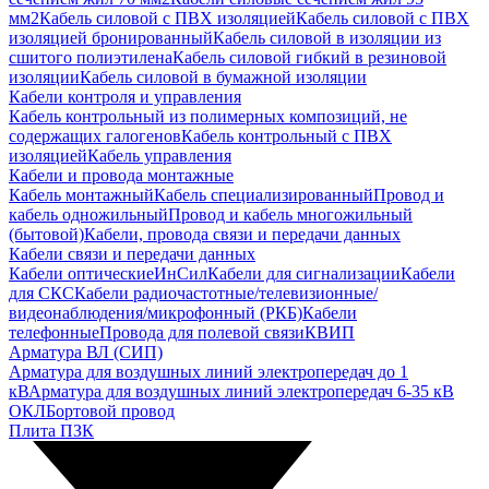
мм2
Кабель силовой с ПВХ изоляцией
Кабель силовой с ПВХ
изоляцией бронированный
Кабель силовой в изоляции из
сшитого полиэтилена
Кабель силовой гибкий в резиновой
изоляции
Кабель силовой в бумажной изоляции
Кабели контроля и управления
Кабель контрольный из полимерных композиций, не
содержащих галогенов
Кабель контрольный с ПВХ
изоляцией
Кабель управления
Кабели и провода монтажные
Кабель монтажный
Кабель специализированный
Провод и
кабель одножильный
Провод и кабель многожильный
(бытовой)
Кабели, провода связи и передачи данных
Кабели связи и передачи данных
Кабели оптические
ИнСил
Кабели для сигнализации
Кабели
для СКС
Кабели радиочастотные/телевизионные/
видеонаблюдения/микрофонный (РКБ)
Кабели
телефонные
Провода для полевой связи
КВИП
Арматура ВЛ (СИП)
Арматура для воздушных линий электропередач до 1
кВ
Арматура для воздушных линий электропередач 6-35 кВ
ОКЛ
Бортовой провод
Плита ПЗК