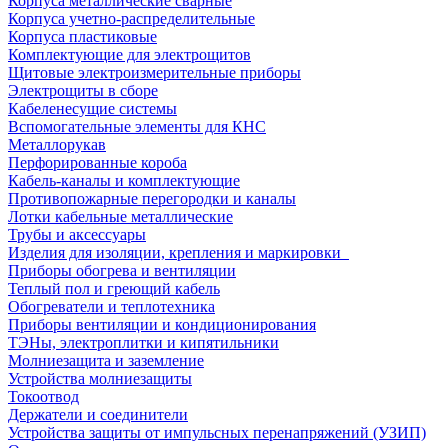
Корпуса металлические сварные
Корпуса учетно-распределительные
Корпуса пластиковые
Комплектующие для электрощитов
Щитовые электроизмерительные приборы
Электрощиты в сборе
Кабеленесущие системы
Вспомогательные элементы для КНС
Металлорукав
Перфорированные короба
Кабель-каналы и комплектующие
Противопожарные перегородки и каналы
Лотки кабельные металлические
Трубы и аксессуары
Изделия для изоляции, крепления и маркировки
Приборы обогрева и вентиляции
Теплый пол и греющий кабель
Обогреватели и теплотехника
Приборы вентиляции и кондиционирования
ТЭНы, электроплитки и кипятильники
Молниезащита и заземление
Устройства молниезащиты
Токоотвод
Держатели и соединители
Устройства защиты от импульсных перенапряжений (УЗИП)