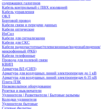
содержащих галогенов
Кабель контрольный с ПВХ изоляцией
Кабель управления
ОКЛ
Бортовой провод
Кабели связи и передачи данных
Кабели оптические
ИнСил
Кабели для сигнализации
Кабели для СКС
Кабели радиочастотные/телевизионные/видеонаблюдения/
микрофонный (РКБ)
Кабели телефонные
Провода для полевой связи
КВИП
Арматура ВЛ (СИП)
Арматура для воздушных линий электропередач до 1 кВ
Арматура для воздушных линий электропередач 6-35 кВ
Плита ПЗК
Низковольтное оборудование
Розетки и выключатели
Удлинители | Разветвители | Бытовые разъемы
Колодки удлинителя
Удлинители бытовые
Сетевые фильтры