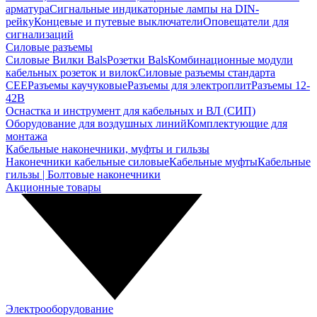
арматура
Сигнальные индикаторные лампы на DIN-
рейку
Концевые и путевые выключатели
Оповещатели для
сигнализаций
Силовые разъемы
Силовые Вилки Bals
Розетки Bals
Комбинационные модули
кабельных розеток и вилок
Силовые разъемы стандарта
CEE
Разъемы каучуковые
Разъемы для электроплит
Разъемы 12-
42В
Оснастка и инструмент для кабельных и ВЛ (СИП)
Оборудование для воздушных линий
Комплектующие для
монтажа
Кабельные наконечники, муфты и гильзы
Наконечники кабельные силовые
Кабельные муфты
Кабельные
гильзы | Болтовые наконечники
Акционные товары
Электрооборудование