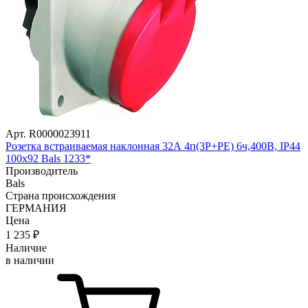
Арт. R0000023911
Розетка встраиваемая наклонная 32А 4п(3P+РE) 6ч,400В, IP44
100х92 Bals 1233*
Производитель
Bals
Страна происхождения
ГЕРМАНИЯ
Цена
1 235
₽
Наличие
в наличии