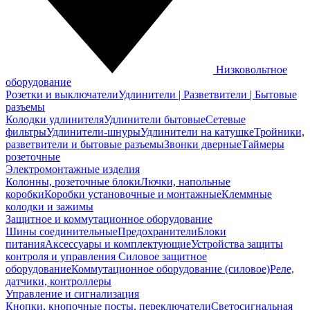
Низковольтное
оборудование
Розетки и выключатели
Удлинители | Разветвители | Бытовые
разъемы
Колодки удлинителя
Удлинители бытовые
Сетевые
фильтры
Удлинители-шнуры
Удлинители на катушке
Тройники,
разветвители и бытовые разъемы
Звонки дверные
Таймеры
розеточные
Электромонтажные изделия
Колонны, розеточные блоки
Лючки, напольные
коробки
Коробки установочные и монтажные
Клеммные
колодки и зажимы
Защитное и коммутационное оборудование
Шины соединительные
Предохранители
Блоки
питания
Аксессуары и комплектующие
Устройства защиты
контроля и управления
Силовое защитное
оборудование
Коммутационное оборудование (силовое)
Реле,
датчики, контроллеры
Управление и сигнализация
Кнопки, кнопочные посты, переключатели
Светосигнальная