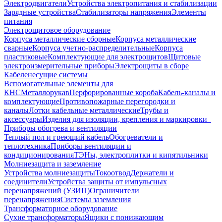
Электродвигатели
Устройства электропитания и стабилизации
Зарядные устройства
Стабилизаторы напряжения
Элементы
питания
Электрощитовое оборудование
Корпуса металлические сборные
Корпуса металлические
сварные
Корпуса учетно-распределительные
Корпуса
пластиковые
Комплектующие для электрощитов
Щитовые
электроизмерительные приборы
Электрощиты в сборе
Кабеленесущие системы
Вспомогательные элементы для
КНС
Металлорукав
Перфорированные короба
Кабель-каналы и
комплектующие
Противопожарные перегородки и
каналы
Лотки кабельные металлические
Трубы и
аксессуары
Изделия для изоляции, крепления и маркировки
Приборы обогрева и вентиляции
Теплый пол и греющий кабель
Обогреватели и
теплотехника
Приборы вентиляции и
кондиционирования
ТЭНы, электроплитки и кипятильники
Молниезащита и заземление
Устройства молниезащиты
Токоотвод
Держатели и
соединители
Устройства защиты от импульсных
перенапряжений (УЗИП)
Ограничители
перенапряжения
Системы заземления
Трансформаторное оборудование
Сухие трансформаторы
Ящики с понижающим