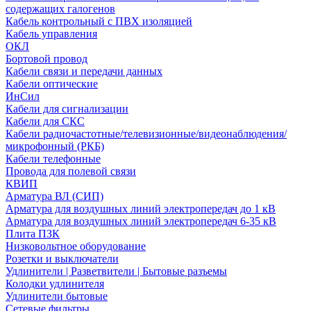
содержащих галогенов
Кабель контрольный с ПВХ изоляцией
Кабель управления
ОКЛ
Бортовой провод
Кабели связи и передачи данных
Кабели оптические
ИнСил
Кабели для сигнализации
Кабели для СКС
Кабели радиочастотные/телевизионные/видеонаблюдения/
микрофонный (РКБ)
Кабели телефонные
Провода для полевой связи
КВИП
Арматура ВЛ (СИП)
Арматура для воздушных линий электропередач до 1 кВ
Арматура для воздушных линий электропередач 6-35 кВ
Плита ПЗК
Низковольтное оборудование
Розетки и выключатели
Удлинители | Разветвители | Бытовые разъемы
Колодки удлинителя
Удлинители бытовые
Сетевые фильтры