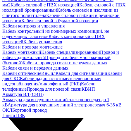
мм2
Кабель силовой с ПВХ изоляцией
Кабель силовой с ПВХ
изоляцией бронированный
Кабель силовой в изоляции из
сшитого полиэтилена
Кабель силовой гибкий в резиновой
изоляции
Кабель силовой в бумажной изоляции
Кабели контроля и управления
Кабель контрольный из полимерных композиций, не
содержащих галогенов
Кабель контрольный с ПВХ
изоляцией
Кабель управления
Кабели и провода монтажные
Кабель монтажный
Кабель специализированный
Провод и
кабель одножильный
Провод и кабель многожильный
(бытовой)
Кабели, провода связи и передачи данных
Кабели связи и передачи данных
Кабели оптические
ИнСил
Кабели для сигнализации
Кабели
для СКС
Кабели радиочастотные/телевизионные/
видеонаблюдения/микрофонный (РКБ)
Кабели
телефонные
Провода для полевой связи
КВИП
Арматура ВЛ (СИП)
Арматура для воздушных линий электропередач до 1
кВ
Арматура для воздушных линий электропередач 6-35 кВ
ОКЛ
Бортовой провод
Плита ПЗК