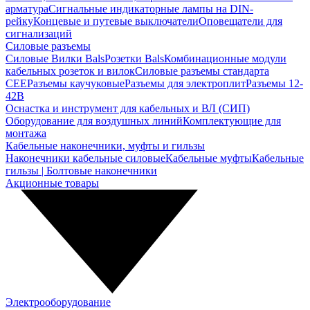
арматура
Сигнальные индикаторные лампы на DIN-
рейку
Концевые и путевые выключатели
Оповещатели для
сигнализаций
Силовые разъемы
Силовые Вилки Bals
Розетки Bals
Комбинационные модули
кабельных розеток и вилок
Силовые разъемы стандарта
CEE
Разъемы каучуковые
Разъемы для электроплит
Разъемы 12-
42В
Оснастка и инструмент для кабельных и ВЛ (СИП)
Оборудование для воздушных линий
Комплектующие для
монтажа
Кабельные наконечники, муфты и гильзы
Наконечники кабельные силовые
Кабельные муфты
Кабельные
гильзы | Болтовые наконечники
Акционные товары
Электрооборудование