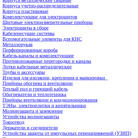
Корпуса металлические сварные
Корпуса учетно-распределительные
Корпуса пластиковые
Комплектующие для электрощитов
Щитовые электроизмерительные приборы
Электрощиты в сборе
Кабеленесущие системы
Вспомогательные элементы для КНС
Металлорукав
Перфорированные короба
Кабель-каналы и комплектующие
Противопожарные перегородки и каналы
Лотки кабельные металлические
Трубы и аксессуары
Изделия для изоляции, крепления и маркировки
Приборы обогрева и вентиляции
Теплый пол и греющий кабель
Обогреватели и теплотехника
Приборы вентиляции и кондиционирования
ТЭНы, электроплитки и кипятильники
Молниезащита и заземление
Устройства молниезащиты
Токоотвод
Держатели и соединители
Устройства защиты от импульсных перенапряжений (УЗИП)