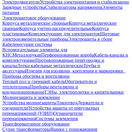
Электродвигатели
Устройства электропитания и стабилизации
Зарядные устройства
Стабилизаторы напряжения
Элементы
питания
Электрощитовое оборудование
Корпуса металлические сборные
Корпуса металлические
сварные
Корпуса учетно-распределительные
Корпуса
пластиковые
Комплектующие для электрощитов
Щитовые
электроизмерительные приборы
Электрощиты в сборе
Кабеленесущие системы
Вспомогательные элементы для
КНС
Металлорукав
Перфорированные короба
Кабель-каналы и
комплектующие
Противопожарные перегородки и
каналы
Лотки кабельные металлические
Трубы и
аксессуары
Изделия для изоляции, крепления и маркировки
Приборы обогрева и вентиляции
Теплый пол и греющий кабель
Обогреватели и
теплотехника
Приборы вентиляции и
кондиционирования
ТЭНы, электроплитки и кипятильники
Молниезащита и заземление
Устройства молниезащиты
Токоотвод
Держатели и
соединители
Устройства защиты от импульсных
перенапряжений (УЗИП)
Ограничители
перенапряжения
Системы заземления
Трансформаторное оборудование
Сухие трансформаторы
Ящики с понижающим