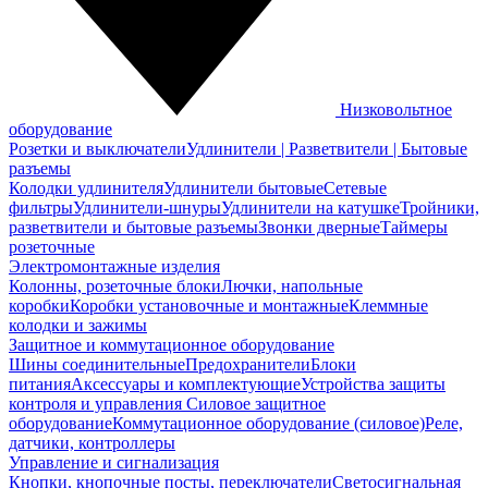
Низковольтное
оборудование
Розетки и выключатели
Удлинители | Разветвители | Бытовые
разъемы
Колодки удлинителя
Удлинители бытовые
Сетевые
фильтры
Удлинители-шнуры
Удлинители на катушке
Тройники,
разветвители и бытовые разъемы
Звонки дверные
Таймеры
розеточные
Электромонтажные изделия
Колонны, розеточные блоки
Лючки, напольные
коробки
Коробки установочные и монтажные
Клеммные
колодки и зажимы
Защитное и коммутационное оборудование
Шины соединительные
Предохранители
Блоки
питания
Аксессуары и комплектующие
Устройства защиты
контроля и управления
Силовое защитное
оборудование
Коммутационное оборудование (силовое)
Реле,
датчики, контроллеры
Управление и сигнализация
Кнопки, кнопочные посты, переключатели
Светосигнальная