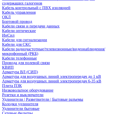
содержащих галогенов
Кабель контрольный с ПВХ изоляцией
Кабель управления
ОКЛ
Бортовой провод
Кабели связи и передачи данных
Кабели оптические
ИнСил
Кабели для сигнализации
Кабели для СКС
Кабели радиочастотные/телевизионные/видеонаблюдения/
микрофонный (РКБ)
Кабели телефонные
Провода для полевой связи
КВИП
Арматура ВЛ (СИП)
Арматура для воздушных линий электропередач до 1 кВ
Арматура для воздушных линий электропередач 6-35 кВ
Плита ПЗК
Низковольтное оборудование
Розетки и выключатели
Удлинители | Разветвители | Бытовые разъемы
Колодки удлинителя
Удлинители бытовые
Сетевые фильтры