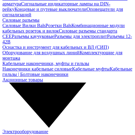
арматура
Сигнальные индикаторные лампы на DIN-
рейку
Концевые и путевые выключатели
Оповещатели для
сигнализаций
Силовые разъемы
Силовые Вилки Bals
Розетки Bals
Комбинационные модули
кабельных розеток и вилок
Силовые разъемы стандарта
CEE
Разъемы каучуковые
Разъемы для электроплит
Разъемы 12-
42В
Оснастка и инструмент для кабельных и ВЛ (СИП)
Оборудование для воздушных линий
Комплектующие для
монтажа
Кабельные наконечники, муфты и гильзы
Наконечники кабельные силовые
Кабельные муфты
Кабельные
гильзы | Болтовые наконечники
Акционные товары
Электрооборудование