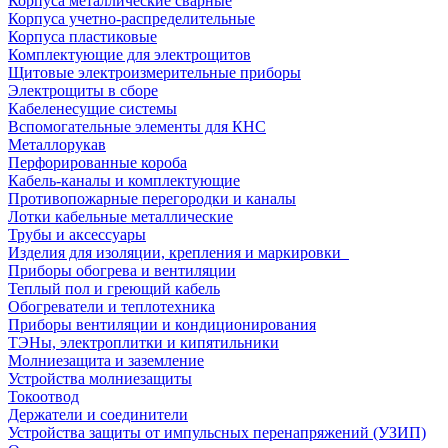
Корпуса металлические сварные
Корпуса учетно-распределительные
Корпуса пластиковые
Комплектующие для электрощитов
Щитовые электроизмерительные приборы
Электрощиты в сборе
Кабеленесущие системы
Вспомогательные элементы для КНС
Металлорукав
Перфорированные короба
Кабель-каналы и комплектующие
Противопожарные перегородки и каналы
Лотки кабельные металлические
Трубы и аксессуары
Изделия для изоляции, крепления и маркировки
Приборы обогрева и вентиляции
Теплый пол и греющий кабель
Обогреватели и теплотехника
Приборы вентиляции и кондиционирования
ТЭНы, электроплитки и кипятильники
Молниезащита и заземление
Устройства молниезащиты
Токоотвод
Держатели и соединители
Устройства защиты от импульсных перенапряжений (УЗИП)