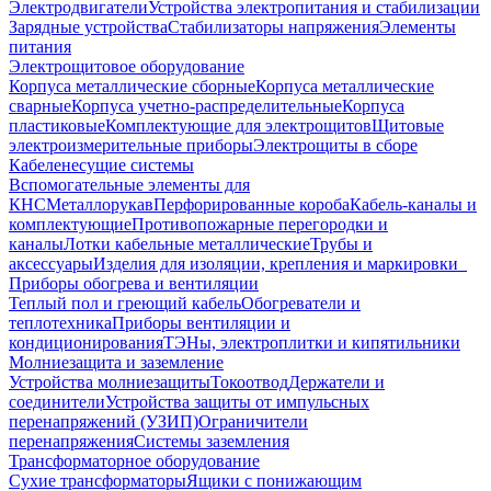
Электродвигатели
Устройства электропитания и стабилизации
Зарядные устройства
Стабилизаторы напряжения
Элементы
питания
Электрощитовое оборудование
Корпуса металлические сборные
Корпуса металлические
сварные
Корпуса учетно-распределительные
Корпуса
пластиковые
Комплектующие для электрощитов
Щитовые
электроизмерительные приборы
Электрощиты в сборе
Кабеленесущие системы
Вспомогательные элементы для
КНС
Металлорукав
Перфорированные короба
Кабель-каналы и
комплектующие
Противопожарные перегородки и
каналы
Лотки кабельные металлические
Трубы и
аксессуары
Изделия для изоляции, крепления и маркировки
Приборы обогрева и вентиляции
Теплый пол и греющий кабель
Обогреватели и
теплотехника
Приборы вентиляции и
кондиционирования
ТЭНы, электроплитки и кипятильники
Молниезащита и заземление
Устройства молниезащиты
Токоотвод
Держатели и
соединители
Устройства защиты от импульсных
перенапряжений (УЗИП)
Ограничители
перенапряжения
Системы заземления
Трансформаторное оборудование
Сухие трансформаторы
Ящики с понижающим