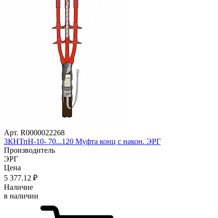
Арт. R0000022268
3КНТпН-10- 70...120 Муфта конц с након. ЭРГ
Производитель
ЭРГ
Цена
5 377
.12
₽
Наличие
в наличии