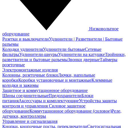
Низковольтное
оборудование
Розетки и выключатели
Удлинители | Разветвители | Бытовые
разъемы
Колодки удлинителя
Удлинители бытовые
Сетевые
фильтры
Удлинители-шнуры
Удлинители на катушке
Тройники,
разветвители и бытовые разъемы
Звонки дверные
Таймеры
розеточные
Электромонтажные изделия
Колонны, розеточные блоки
Лючки, напольные
коробки
Коробки установочные и монтажные
Клеммные
колодки и зажимы
Защитное и коммутационное оборудование
Шины соединительные
Предохранители
Блоки
питания
Аксессуары и комплектующие
Устройства защиты
контроля и управления
Силовое защитное
оборудование
Коммутационное оборудование (силовое)
Реле,
датчики, контроллеры
Управление и сигнализация
Кнопки, кнопочные посты, переключатели
Светосигнальная