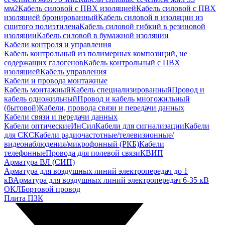
мм2
Кабель силовой с ПВХ изоляцией
Кабель силовой с ПВХ
изоляцией бронированный
Кабель силовой в изоляции из
сшитого полиэтилена
Кабель силовой гибкий в резиновой
изоляции
Кабель силовой в бумажной изоляции
Кабели контроля и управления
Кабель контрольный из полимерных композиций, не
содержащих галогенов
Кабель контрольный с ПВХ
изоляцией
Кабель управления
Кабели и провода монтажные
Кабель монтажный
Кабель специализированный
Провод и
кабель одножильный
Провод и кабель многожильный
(бытовой)
Кабели, провода связи и передачи данных
Кабели связи и передачи данных
Кабели оптические
ИнСил
Кабели для сигнализации
Кабели
для СКС
Кабели радиочастотные/телевизионные/
видеонаблюдения/микрофонный (РКБ)
Кабели
телефонные
Провода для полевой связи
КВИП
Арматура ВЛ (СИП)
Арматура для воздушных линий электропередач до 1
кВ
Арматура для воздушных линий электропередач 6-35 кВ
ОКЛ
Бортовой провод
Плита ПЗК