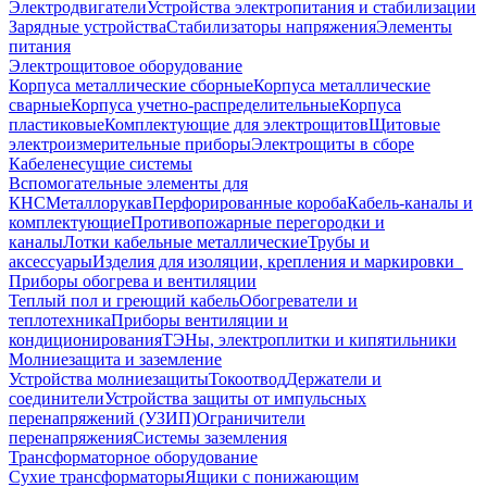
Электродвигатели
Устройства электропитания и стабилизации
Зарядные устройства
Стабилизаторы напряжения
Элементы
питания
Электрощитовое оборудование
Корпуса металлические сборные
Корпуса металлические
сварные
Корпуса учетно-распределительные
Корпуса
пластиковые
Комплектующие для электрощитов
Щитовые
электроизмерительные приборы
Электрощиты в сборе
Кабеленесущие системы
Вспомогательные элементы для
КНС
Металлорукав
Перфорированные короба
Кабель-каналы и
комплектующие
Противопожарные перегородки и
каналы
Лотки кабельные металлические
Трубы и
аксессуары
Изделия для изоляции, крепления и маркировки
Приборы обогрева и вентиляции
Теплый пол и греющий кабель
Обогреватели и
теплотехника
Приборы вентиляции и
кондиционирования
ТЭНы, электроплитки и кипятильники
Молниезащита и заземление
Устройства молниезащиты
Токоотвод
Держатели и
соединители
Устройства защиты от импульсных
перенапряжений (УЗИП)
Ограничители
перенапряжения
Системы заземления
Трансформаторное оборудование
Сухие трансформаторы
Ящики с понижающим