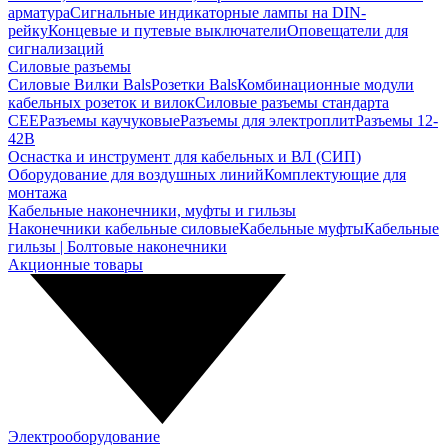
арматура
Сигнальные индикаторные лампы на DIN-
рейку
Концевые и путевые выключатели
Оповещатели для
сигнализаций
Силовые разъемы
Силовые Вилки Bals
Розетки Bals
Комбинационные модули
кабельных розеток и вилок
Силовые разъемы стандарта
CEE
Разъемы каучуковые
Разъемы для электроплит
Разъемы 12-
42В
Оснастка и инструмент для кабельных и ВЛ (СИП)
Оборудование для воздушных линий
Комплектующие для
монтажа
Кабельные наконечники, муфты и гильзы
Наконечники кабельные силовые
Кабельные муфты
Кабельные
гильзы | Болтовые наконечники
Акционные товары
Электрооборудование