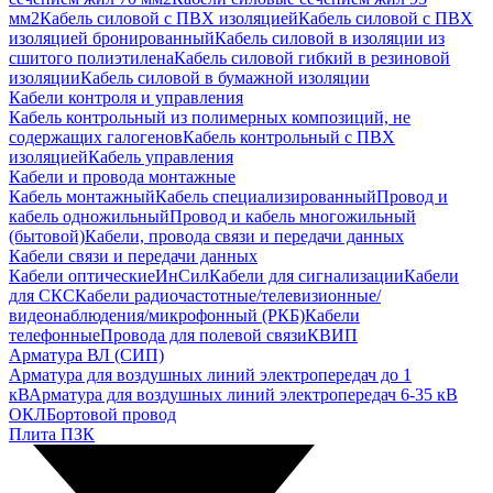
мм2
Кабель силовой с ПВХ изоляцией
Кабель силовой с ПВХ
изоляцией бронированный
Кабель силовой в изоляции из
сшитого полиэтилена
Кабель силовой гибкий в резиновой
изоляции
Кабель силовой в бумажной изоляции
Кабели контроля и управления
Кабель контрольный из полимерных композиций, не
содержащих галогенов
Кабель контрольный с ПВХ
изоляцией
Кабель управления
Кабели и провода монтажные
Кабель монтажный
Кабель специализированный
Провод и
кабель одножильный
Провод и кабель многожильный
(бытовой)
Кабели, провода связи и передачи данных
Кабели связи и передачи данных
Кабели оптические
ИнСил
Кабели для сигнализации
Кабели
для СКС
Кабели радиочастотные/телевизионные/
видеонаблюдения/микрофонный (РКБ)
Кабели
телефонные
Провода для полевой связи
КВИП
Арматура ВЛ (СИП)
Арматура для воздушных линий электропередач до 1
кВ
Арматура для воздушных линий электропередач 6-35 кВ
ОКЛ
Бортовой провод
Плита ПЗК