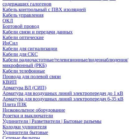
содержащих галогенов
Кабель контрольный с ПВХ изоляцией
Кабель управления
ОКЛ
Бортовой провод
Кабели связи и передачи данных
Кабели оптические
ИнСил
Кабели для сигнализации
Кабели для СКС
Кабели радиочастотные/телевизионные/видеонаблюдения/
микрофонный (РКБ)
Кабели телефонные
Провода для полевой связи
КВИП
Арматура ВЛ (СИП)
Арматура для воздушных линий электропередач до 1 кВ
Арматура для воздушных линий электропередач 6-35 кВ
Плита ПЗК
Низковольтное оборудование
Розетки и выключатели
Удлинители | Разветвители | Бытовые разъемы
Колодки удлинителя
Удлинители бытовые
Сетевые фильтры