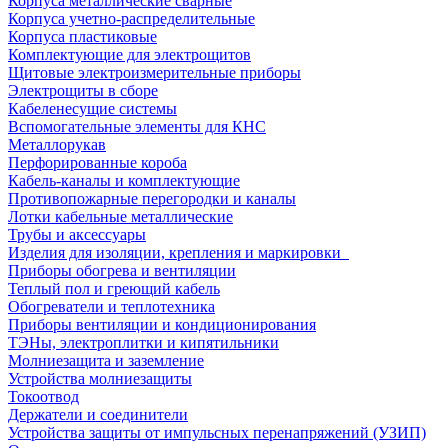
Корпуса металлические сварные
Корпуса учетно-распределительные
Корпуса пластиковые
Комплектующие для электрощитов
Щитовые электроизмерительные приборы
Электрощиты в сборе
Кабеленесущие системы
Вспомогательные элементы для КНС
Металлорукав
Перфорированные короба
Кабель-каналы и комплектующие
Противопожарные перегородки и каналы
Лотки кабельные металлические
Трубы и аксессуары
Изделия для изоляции, крепления и маркировки
Приборы обогрева и вентиляции
Теплый пол и греющий кабель
Обогреватели и теплотехника
Приборы вентиляции и кондиционирования
ТЭНы, электроплитки и кипятильники
Молниезащита и заземление
Устройства молниезащиты
Токоотвод
Держатели и соединители
Устройства защиты от импульсных перенапряжений (УЗИП)