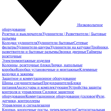
Низковольтное
оборудование
Розетки и выключатели
Удлинители | Разветвители | Бытовые
разъемы
Колодки удлинителя
Удлинители бытовые
Сетевые
фильтры
Удлинители-шнуры
Удлинители на катушке
Тройники,
разветвители и бытовые разъемы
Звонки дверные
Таймеры
розеточные
Электромонтажные изделия
Колонны, розеточные блоки
Лючки, напольные
коробки
Коробки установочные и монтажные
Клеммные
колодки и зажимы
Защитное и коммутационное оборудование
Шины соединительные
Предохранители
Блоки
питания
Аксессуары и комплектующие
Устройства защиты
контроля и управления
Силовое защитное
оборудование
Коммутационное оборудование (силовое)
Реле,
датчики, контроллеры
Управление и сигнализация
Кнопки, кнопочные посты, переключатели
Светосигнальная