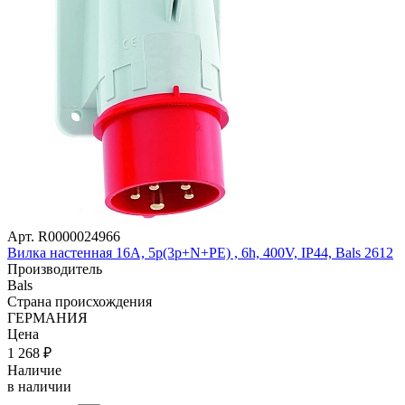
Арт. R0000024966
Вилка настенная 16A, 5p(3р+N+PЕ) , 6h, 400V, IP44, Bals 2612
Производитель
Bals
Страна происхождения
ГЕРМАНИЯ
Цена
1 268
₽
Наличие
в наличии