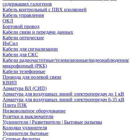
содержащих галогенов
Кабель контрольный с ПВХ изоляцией
Кабель управления
ОКЛ
Бортовой провод
Кабели связи и передачи данных
Кабели оптические
ИнСил
Кабели для сигнализации
Кабели для СКС
Кабели радиочастотные/телевизионные/видеонаблюдения/
микрофонный (РКБ)
Кабели телефонные
Провода для полевой связи
КВИП
Арматура ВЛ (СИП)
Арматура для воздушных линий электропередач до 1 кВ
Арматура для воздушных линий электропередач 6-35 кВ
Плита ПЗК
Низковольтное оборудование
Розетки и выключатели
Удлинители | Разветвители | Бытовые разъемы
Колодки удлинителя
Удлинители бытовые
Сетевые фильтры