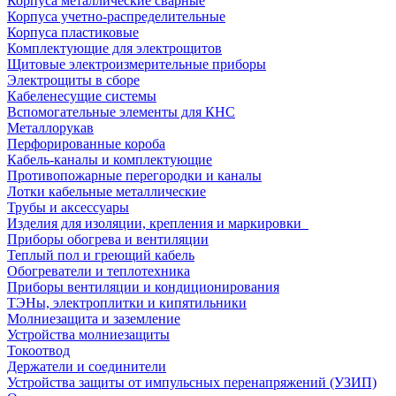
Корпуса металлические сварные
Корпуса учетно-распределительные
Корпуса пластиковые
Комплектующие для электрощитов
Щитовые электроизмерительные приборы
Электрощиты в сборе
Кабеленесущие системы
Вспомогательные элементы для КНС
Металлорукав
Перфорированные короба
Кабель-каналы и комплектующие
Противопожарные перегородки и каналы
Лотки кабельные металлические
Трубы и аксессуары
Изделия для изоляции, крепления и маркировки
Приборы обогрева и вентиляции
Теплый пол и греющий кабель
Обогреватели и теплотехника
Приборы вентиляции и кондиционирования
ТЭНы, электроплитки и кипятильники
Молниезащита и заземление
Устройства молниезащиты
Токоотвод
Держатели и соединители
Устройства защиты от импульсных перенапряжений (УЗИП)