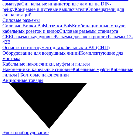
арматура
Сигнальные индикаторные лампы на DIN-
рейку
Концевые и путевые выключатели
Оповещатели для
сигнализаций
Силовые разъемы
Силовые Вилки Bals
Розетки Bals
Комбинационные модули
кабельных розеток и вилок
Силовые разъемы стандарта
CEE
Разъемы каучуковые
Разъемы для электроплит
Разъемы 12-
42В
Оснастка и инструмент для кабельных и ВЛ (СИП)
Оборудование для воздушных линий
Комплектующие для
монтажа
Кабельные наконечники, муфты и гильзы
Наконечники кабельные силовые
Кабельные муфты
Кабельные
гильзы | Болтовые наконечники
Акционные товары
Электрооборудование