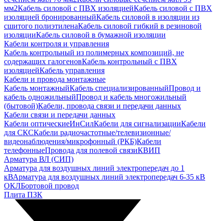
мм2
Кабель силовой с ПВХ изоляцией
Кабель силовой с ПВХ
изоляцией бронированный
Кабель силовой в изоляции из
сшитого полиэтилена
Кабель силовой гибкий в резиновой
изоляции
Кабель силовой в бумажной изоляции
Кабели контроля и управления
Кабель контрольный из полимерных композиций, не
содержащих галогенов
Кабель контрольный с ПВХ
изоляцией
Кабель управления
Кабели и провода монтажные
Кабель монтажный
Кабель специализированный
Провод и
кабель одножильный
Провод и кабель многожильный
(бытовой)
Кабели, провода связи и передачи данных
Кабели связи и передачи данных
Кабели оптические
ИнСил
Кабели для сигнализации
Кабели
для СКС
Кабели радиочастотные/телевизионные/
видеонаблюдения/микрофонный (РКБ)
Кабели
телефонные
Провода для полевой связи
КВИП
Арматура ВЛ (СИП)
Арматура для воздушных линий электропередач до 1
кВ
Арматура для воздушных линий электропередач 6-35 кВ
ОКЛ
Бортовой провод
Плита ПЗК