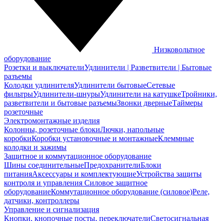
Низковольтное
оборудование
Розетки и выключатели
Удлинители | Разветвители | Бытовые
разъемы
Колодки удлинителя
Удлинители бытовые
Сетевые
фильтры
Удлинители-шнуры
Удлинители на катушке
Тройники,
разветвители и бытовые разъемы
Звонки дверные
Таймеры
розеточные
Электромонтажные изделия
Колонны, розеточные блоки
Лючки, напольные
коробки
Коробки установочные и монтажные
Клеммные
колодки и зажимы
Защитное и коммутационное оборудование
Шины соединительные
Предохранители
Блоки
питания
Аксессуары и комплектующие
Устройства защиты
контроля и управления
Силовое защитное
оборудование
Коммутационное оборудование (силовое)
Реле,
датчики, контроллеры
Управление и сигнализация
Кнопки, кнопочные посты, переключатели
Светосигнальная