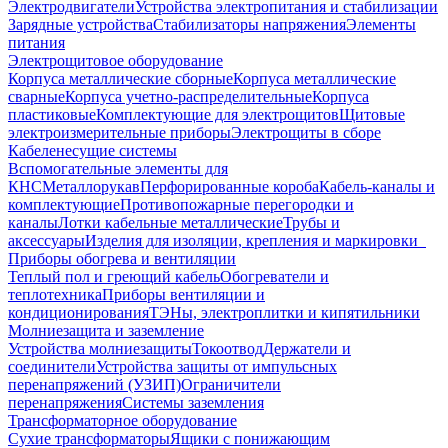
Электродвигатели
Устройства электропитания и стабилизации
Зарядные устройства
Стабилизаторы напряжения
Элементы
питания
Электрощитовое оборудование
Корпуса металлические сборные
Корпуса металлические
сварные
Корпуса учетно-распределительные
Корпуса
пластиковые
Комплектующие для электрощитов
Щитовые
электроизмерительные приборы
Электрощиты в сборе
Кабеленесущие системы
Вспомогательные элементы для
КНС
Металлорукав
Перфорированные короба
Кабель-каналы и
комплектующие
Противопожарные перегородки и
каналы
Лотки кабельные металлические
Трубы и
аксессуары
Изделия для изоляции, крепления и маркировки
Приборы обогрева и вентиляции
Теплый пол и греющий кабель
Обогреватели и
теплотехника
Приборы вентиляции и
кондиционирования
ТЭНы, электроплитки и кипятильники
Молниезащита и заземление
Устройства молниезащиты
Токоотвод
Держатели и
соединители
Устройства защиты от импульсных
перенапряжений (УЗИП)
Ограничители
перенапряжения
Системы заземления
Трансформаторное оборудование
Сухие трансформаторы
Ящики с понижающим