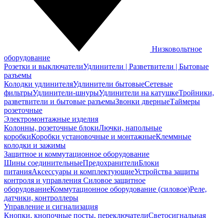
Низковольтное
оборудование
Розетки и выключатели
Удлинители | Разветвители | Бытовые
разъемы
Колодки удлинителя
Удлинители бытовые
Сетевые
фильтры
Удлинители-шнуры
Удлинители на катушке
Тройники,
разветвители и бытовые разъемы
Звонки дверные
Таймеры
розеточные
Электромонтажные изделия
Колонны, розеточные блоки
Лючки, напольные
коробки
Коробки установочные и монтажные
Клеммные
колодки и зажимы
Защитное и коммутационное оборудование
Шины соединительные
Предохранители
Блоки
питания
Аксессуары и комплектующие
Устройства защиты
контроля и управления
Силовое защитное
оборудование
Коммутационное оборудование (силовое)
Реле,
датчики, контроллеры
Управление и сигнализация
Кнопки, кнопочные посты, переключатели
Светосигнальная