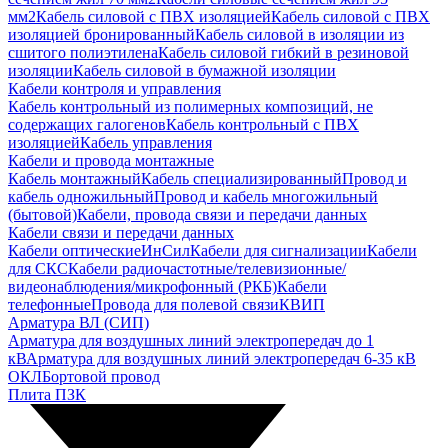
мм2
Кабель силовой с ПВХ изоляцией
Кабель силовой с ПВХ
изоляцией бронированный
Кабель силовой в изоляции из
сшитого полиэтилена
Кабель силовой гибкий в резиновой
изоляции
Кабель силовой в бумажной изоляции
Кабели контроля и управления
Кабель контрольный из полимерных композиций, не
содержащих галогенов
Кабель контрольный с ПВХ
изоляцией
Кабель управления
Кабели и провода монтажные
Кабель монтажный
Кабель специализированный
Провод и
кабель одножильный
Провод и кабель многожильный
(бытовой)
Кабели, провода связи и передачи данных
Кабели связи и передачи данных
Кабели оптические
ИнСил
Кабели для сигнализации
Кабели
для СКС
Кабели радиочастотные/телевизионные/
видеонаблюдения/микрофонный (РКБ)
Кабели
телефонные
Провода для полевой связи
КВИП
Арматура ВЛ (СИП)
Арматура для воздушных линий электропередач до 1
кВ
Арматура для воздушных линий электропередач 6-35 кВ
ОКЛ
Бортовой провод
Плита ПЗК