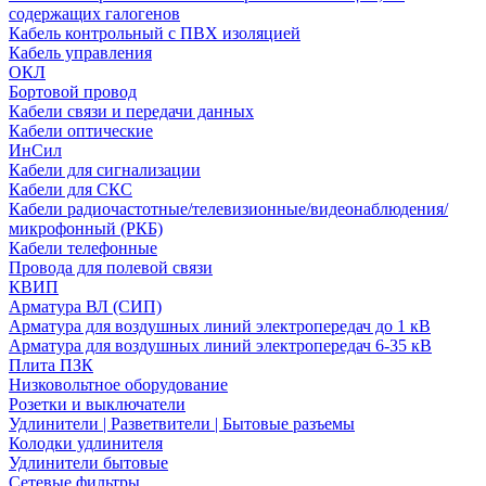
содержащих галогенов
Кабель контрольный с ПВХ изоляцией
Кабель управления
ОКЛ
Бортовой провод
Кабели связи и передачи данных
Кабели оптические
ИнСил
Кабели для сигнализации
Кабели для СКС
Кабели радиочастотные/телевизионные/видеонаблюдения/
микрофонный (РКБ)
Кабели телефонные
Провода для полевой связи
КВИП
Арматура ВЛ (СИП)
Арматура для воздушных линий электропередач до 1 кВ
Арматура для воздушных линий электропередач 6-35 кВ
Плита ПЗК
Низковольтное оборудование
Розетки и выключатели
Удлинители | Разветвители | Бытовые разъемы
Колодки удлинителя
Удлинители бытовые
Сетевые фильтры