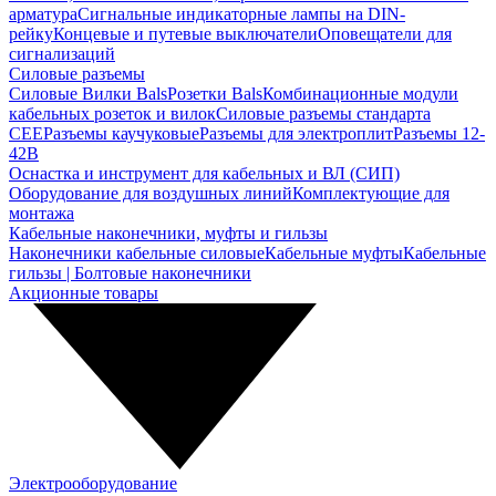
арматура
Сигнальные индикаторные лампы на DIN-
рейку
Концевые и путевые выключатели
Оповещатели для
сигнализаций
Силовые разъемы
Силовые Вилки Bals
Розетки Bals
Комбинационные модули
кабельных розеток и вилок
Силовые разъемы стандарта
CEE
Разъемы каучуковые
Разъемы для электроплит
Разъемы 12-
42В
Оснастка и инструмент для кабельных и ВЛ (СИП)
Оборудование для воздушных линий
Комплектующие для
монтажа
Кабельные наконечники, муфты и гильзы
Наконечники кабельные силовые
Кабельные муфты
Кабельные
гильзы | Болтовые наконечники
Акционные товары
Электрооборудование