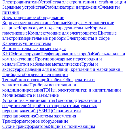
Электродвигатели
Устройства электропитания и стабилизации
Зарядные устройства
Стабилизаторы напряжения
Элементы
питания
Электрощитовое оборудование
Корпуса металлические сборные
Корпуса металлические
сварные
Корпуса учетно-распределительные
Корпуса
пластиковые
Комплектующие для электрощитов
Щитовые
электроизмерительные приборы
Электрощиты в сборе
Кабеленесущие системы
Вспомогательные элементы для
КНС
Металлорукав
Перфорированные короба
Кабель-каналы и
комплектующие
Противопожарные перегородки и
каналы
Лотки кабельные металлические
Трубы и
аксессуары
Изделия для изоляции, крепления и маркировки
Приборы обогрева и вентиляции
Теплый пол и греющий кабель
Обогреватели и
теплотехника
Приборы вентиляции и
кондиционирования
ТЭНы, электроплитки и кипятильники
Молниезащита и заземление
Устройства молниезащиты
Токоотвод
Держатели и
соединители
Устройства защиты от импульсных
перенапряжений (УЗИП)
Ограничители
перенапряжения
Системы заземления
Трансформаторное оборудование
Сухие трансформаторы
Ящики с понижающим