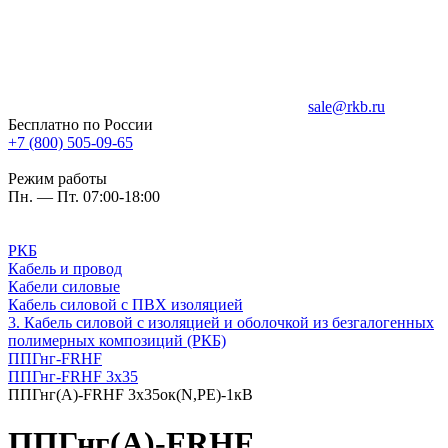
sale@rkb.ru
Бесплатно по России
+7 (800) 505-09-65
Режим работы
Пн. — Пт. 07:00-18:00
РКБ
Кабель и провод
Кабели силовые
Кабель силовой с ПВХ изоляцией
3. Кабель силовой с изоляцией и оболочкой из безгалогенных
полимерных композиций (РКБ)
ППГнг-FRHF
ППГнг-FRHF 3х35
ППГнг(А)-FRHF 3х35ок(N,PE)-1кВ
ППГнг(А)-FRHF