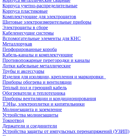
Корпуса металлические сварные
Корпуса учетно-распределительные
Корпуса пластиковые
Комплектующие для электрощитов
Щитовые электроизмерительные приборы
Электрощиты в сборе
Кабеленесущие системы
Вспомогательные элементы для КНС
Металлорукав
Перфорированные короба
Кабель-каналы и комплектующие
Противопожарные перегородки и каналы
Лотки кабельные металлические
Трубы и аксессуары
Изделия для изоляции, крепления и маркировки
Приборы обогрева и вентиляции
Теплый пол и греющий кабель
Обогреватели и теплотехника
Приборы вентиляции и кондиционирования
ТЭНы, электроплитки и кипятильники
Молниезащита и заземление
Устройства молниезащиты
Токоотвод
Держатели и соединители
Устройства защиты от импульсных перенапряжений (УЗИП)