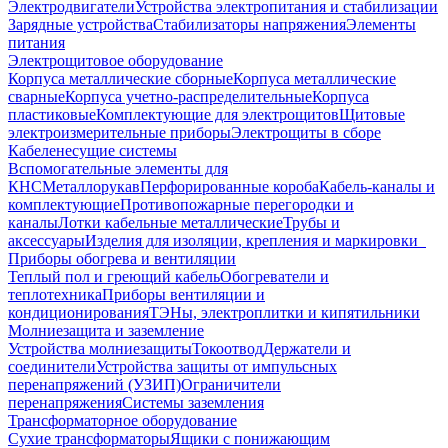
Электродвигатели
Устройства электропитания и стабилизации
Зарядные устройства
Стабилизаторы напряжения
Элементы
питания
Электрощитовое оборудование
Корпуса металлические сборные
Корпуса металлические
сварные
Корпуса учетно-распределительные
Корпуса
пластиковые
Комплектующие для электрощитов
Щитовые
электроизмерительные приборы
Электрощиты в сборе
Кабеленесущие системы
Вспомогательные элементы для
КНС
Металлорукав
Перфорированные короба
Кабель-каналы и
комплектующие
Противопожарные перегородки и
каналы
Лотки кабельные металлические
Трубы и
аксессуары
Изделия для изоляции, крепления и маркировки
Приборы обогрева и вентиляции
Теплый пол и греющий кабель
Обогреватели и
теплотехника
Приборы вентиляции и
кондиционирования
ТЭНы, электроплитки и кипятильники
Молниезащита и заземление
Устройства молниезащиты
Токоотвод
Держатели и
соединители
Устройства защиты от импульсных
перенапряжений (УЗИП)
Ограничители
перенапряжения
Системы заземления
Трансформаторное оборудование
Сухие трансформаторы
Ящики с понижающим