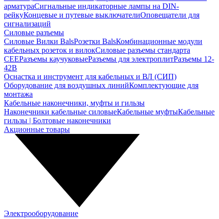
арматура
Сигнальные индикаторные лампы на DIN-
рейку
Концевые и путевые выключатели
Оповещатели для
сигнализаций
Силовые разъемы
Силовые Вилки Bals
Розетки Bals
Комбинационные модули
кабельных розеток и вилок
Силовые разъемы стандарта
CEE
Разъемы каучуковые
Разъемы для электроплит
Разъемы 12-
42В
Оснастка и инструмент для кабельных и ВЛ (СИП)
Оборудование для воздушных линий
Комплектующие для
монтажа
Кабельные наконечники, муфты и гильзы
Наконечники кабельные силовые
Кабельные муфты
Кабельные
гильзы | Болтовые наконечники
Акционные товары
Электрооборудование