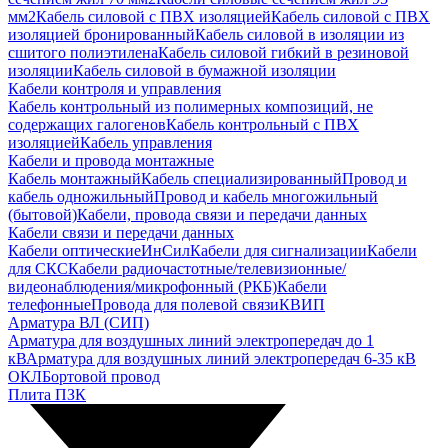
мм2
Кабель силовой с ПВХ изоляцией
Кабель силовой с ПВХ
изоляцией бронированный
Кабель силовой в изоляции из
сшитого полиэтилена
Кабель силовой гибкий в резиновой
изоляции
Кабель силовой в бумажной изоляции
Кабели контроля и управления
Кабель контрольный из полимерных композиций, не
содержащих галогенов
Кабель контрольный с ПВХ
изоляцией
Кабель управления
Кабели и провода монтажные
Кабель монтажный
Кабель специализированный
Провод и
кабель одножильный
Провод и кабель многожильный
(бытовой)
Кабели, провода связи и передачи данных
Кабели связи и передачи данных
Кабели оптические
ИнСил
Кабели для сигнализации
Кабели
для СКС
Кабели радиочастотные/телевизионные/
видеонаблюдения/микрофонный (РКБ)
Кабели
телефонные
Провода для полевой связи
КВИП
Арматура ВЛ (СИП)
Арматура для воздушных линий электропередач до 1
кВ
Арматура для воздушных линий электропередач 6-35 кВ
ОКЛ
Бортовой провод
Плита ПЗК