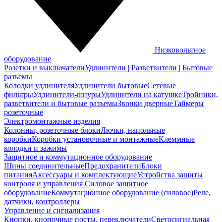
Низковольтное
оборудование
Розетки и выключатели
Удлинители | Разветвители | Бытовые
разъемы
Колодки удлинителя
Удлинители бытовые
Сетевые
фильтры
Удлинители-шнуры
Удлинители на катушке
Тройники,
разветвители и бытовые разъемы
Звонки дверные
Таймеры
розеточные
Электромонтажные изделия
Колонны, розеточные блоки
Лючки, напольные
коробки
Коробки установочные и монтажные
Клеммные
колодки и зажимы
Защитное и коммутационное оборудование
Шины соединительные
Предохранители
Блоки
питания
Аксессуары и комплектующие
Устройства защиты
контроля и управления
Силовое защитное
оборудование
Коммутационное оборудование (силовое)
Реле,
датчики, контроллеры
Управление и сигнализация
Кнопки, кнопочные посты, переключатели
Светосигнальная