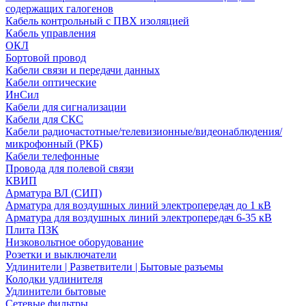
содержащих галогенов
Кабель контрольный с ПВХ изоляцией
Кабель управления
ОКЛ
Бортовой провод
Кабели связи и передачи данных
Кабели оптические
ИнСил
Кабели для сигнализации
Кабели для СКС
Кабели радиочастотные/телевизионные/видеонаблюдения/
микрофонный (РКБ)
Кабели телефонные
Провода для полевой связи
КВИП
Арматура ВЛ (СИП)
Арматура для воздушных линий электропередач до 1 кВ
Арматура для воздушных линий электропередач 6-35 кВ
Плита ПЗК
Низковольтное оборудование
Розетки и выключатели
Удлинители | Разветвители | Бытовые разъемы
Колодки удлинителя
Удлинители бытовые
Сетевые фильтры