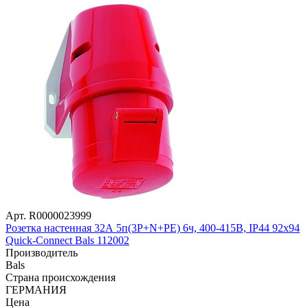
Арт. R0000023999
Розетка настенная 32А 5п(3P+N+РE) 6ч, 400-415В, IP44 92х94
Quick-Connect Bals 112002
Производитель
Bals
Страна происхождения
ГЕРМАНИЯ
Цена