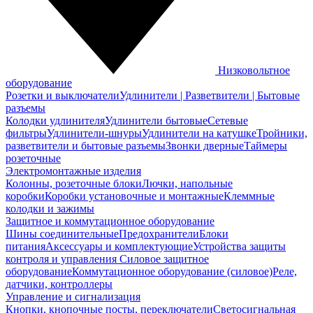
Низковольтное
оборудование
Розетки и выключатели
Удлинители | Разветвители | Бытовые
разъемы
Колодки удлинителя
Удлинители бытовые
Сетевые
фильтры
Удлинители-шнуры
Удлинители на катушке
Тройники,
разветвители и бытовые разъемы
Звонки дверные
Таймеры
розеточные
Электромонтажные изделия
Колонны, розеточные блоки
Лючки, напольные
коробки
Коробки установочные и монтажные
Клеммные
колодки и зажимы
Защитное и коммутационное оборудование
Шины соединительные
Предохранители
Блоки
питания
Аксессуары и комплектующие
Устройства защиты
контроля и управления
Силовое защитное
оборудование
Коммутационное оборудование (силовое)
Реле,
датчики, контроллеры
Управление и сигнализация
Кнопки, кнопочные посты, переключатели
Светосигнальная