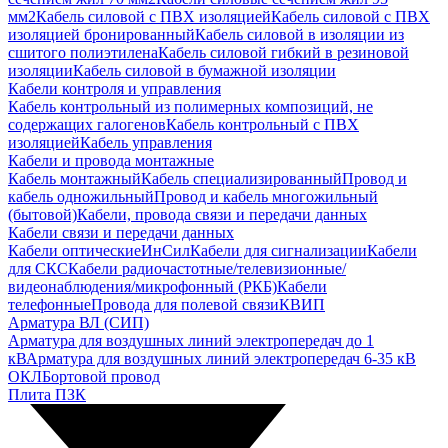
мм2
Кабель силовой с ПВХ изоляцией
Кабель силовой с ПВХ
изоляцией бронированный
Кабель силовой в изоляции из
сшитого полиэтилена
Кабель силовой гибкий в резиновой
изоляции
Кабель силовой в бумажной изоляции
Кабели контроля и управления
Кабель контрольный из полимерных композиций, не
содержащих галогенов
Кабель контрольный с ПВХ
изоляцией
Кабель управления
Кабели и провода монтажные
Кабель монтажный
Кабель специализированный
Провод и
кабель одножильный
Провод и кабель многожильный
(бытовой)
Кабели, провода связи и передачи данных
Кабели связи и передачи данных
Кабели оптические
ИнСил
Кабели для сигнализации
Кабели
для СКС
Кабели радиочастотные/телевизионные/
видеонаблюдения/микрофонный (РКБ)
Кабели
телефонные
Провода для полевой связи
КВИП
Арматура ВЛ (СИП)
Арматура для воздушных линий электропередач до 1
кВ
Арматура для воздушных линий электропередач 6-35 кВ
ОКЛ
Бортовой провод
Плита ПЗК