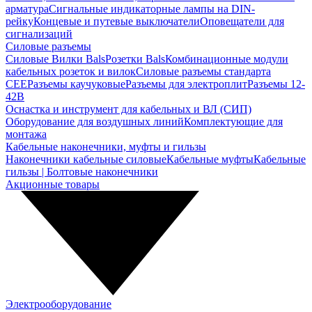
арматура
Сигнальные индикаторные лампы на DIN-
рейку
Концевые и путевые выключатели
Оповещатели для
сигнализаций
Силовые разъемы
Силовые Вилки Bals
Розетки Bals
Комбинационные модули
кабельных розеток и вилок
Силовые разъемы стандарта
CEE
Разъемы каучуковые
Разъемы для электроплит
Разъемы 12-
42В
Оснастка и инструмент для кабельных и ВЛ (СИП)
Оборудование для воздушных линий
Комплектующие для
монтажа
Кабельные наконечники, муфты и гильзы
Наконечники кабельные силовые
Кабельные муфты
Кабельные
гильзы | Болтовые наконечники
Акционные товары
Электрооборудование