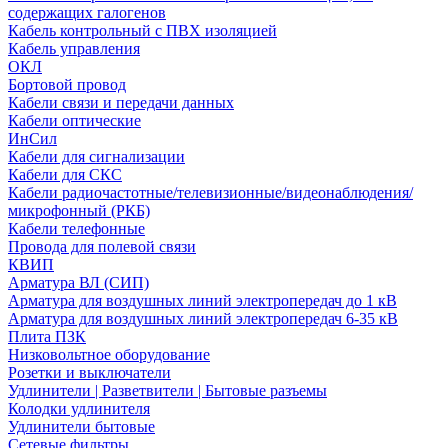
содержащих галогенов
Кабель контрольный с ПВХ изоляцией
Кабель управления
ОКЛ
Бортовой провод
Кабели связи и передачи данных
Кабели оптические
ИнСил
Кабели для сигнализации
Кабели для СКС
Кабели радиочастотные/телевизионные/видеонаблюдения/
микрофонный (РКБ)
Кабели телефонные
Провода для полевой связи
КВИП
Арматура ВЛ (СИП)
Арматура для воздушных линий электропередач до 1 кВ
Арматура для воздушных линий электропередач 6-35 кВ
Плита ПЗК
Низковольтное оборудование
Розетки и выключатели
Удлинители | Разветвители | Бытовые разъемы
Колодки удлинителя
Удлинители бытовые
Сетевые фильтры