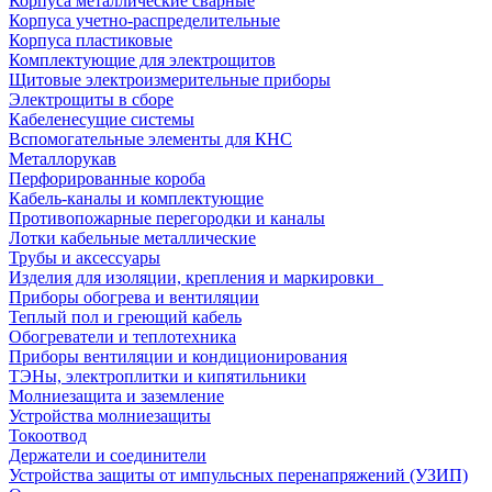
Корпуса металлические сварные
Корпуса учетно-распределительные
Корпуса пластиковые
Комплектующие для электрощитов
Щитовые электроизмерительные приборы
Электрощиты в сборе
Кабеленесущие системы
Вспомогательные элементы для КНС
Металлорукав
Перфорированные короба
Кабель-каналы и комплектующие
Противопожарные перегородки и каналы
Лотки кабельные металлические
Трубы и аксессуары
Изделия для изоляции, крепления и маркировки
Приборы обогрева и вентиляции
Теплый пол и греющий кабель
Обогреватели и теплотехника
Приборы вентиляции и кондиционирования
ТЭНы, электроплитки и кипятильники
Молниезащита и заземление
Устройства молниезащиты
Токоотвод
Держатели и соединители
Устройства защиты от импульсных перенапряжений (УЗИП)