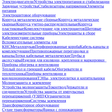
Электродвигатели
Устройства электропитания и стабилизации
Зарядные устройства
Стабилизаторы напряжения
Элементы
питания
Электрощитовое оборудование
Корпуса металлические сборные
Корпуса металлические
сварные
Корпуса учетно-распределительные
Корпуса
пластиковые
Комплектующие для электрощитов
Щитовые
электроизмерительные приборы
Электрощиты в сборе
Кабеленесущие системы
Вспомогательные элементы для
КНС
Металлорукав
Перфорированные короба
Кабель-каналы и
комплектующие
Противопожарные перегородки и
каналы
Лотки кабельные металлические
Трубы и
аксессуары
Изделия для изоляции, крепления и маркировки
Приборы обогрева и вентиляции
Теплый пол и греющий кабель
Обогреватели и
теплотехника
Приборы вентиляции и
кондиционирования
ТЭНы, электроплитки и кипятильники
Молниезащита и заземление
Устройства молниезащиты
Токоотвод
Держатели и
соединители
Устройства защиты от импульсных
перенапряжений (УЗИП)
Ограничители
перенапряжения
Системы заземления
Трансформаторное оборудование
Сухие трансформаторы
Ящики с понижающим