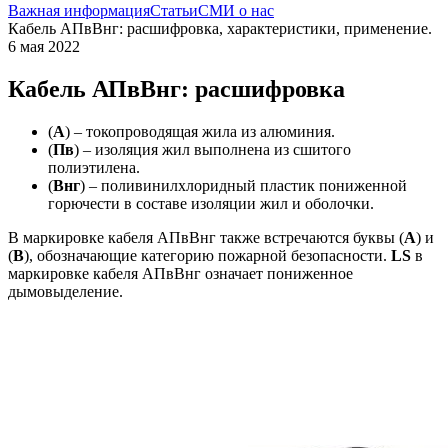
Важная информация
Статьи
СМИ о нас
Кабель АПвВнг: расшифровка, характеристики, применение.
6 мая 2022
Кабель АПвВнг: расшифровка
(
А
) – токопроводящая жила из алюминия.
(
Пв
) – изоляция жил выполнена из сшитого
полиэтилена.
(
Внг
) – поливинилхлоридный пластик пониженной
горючести в составе изоляции жил и оболочки.
В маркировке кабеля АПвВнг также встречаются буквы (
А
) и
(
В
), обозначающие категорию пожарной безопасности.
LS
в
маркировке кабеля АПвВнг означает пониженное
дымовыделение.